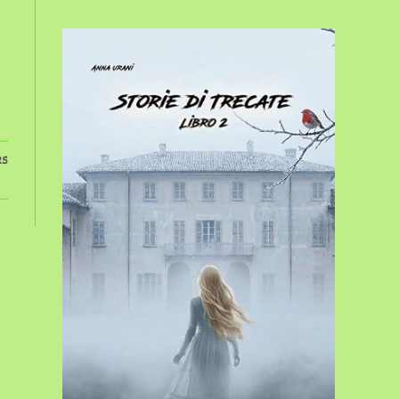
sito
web
25