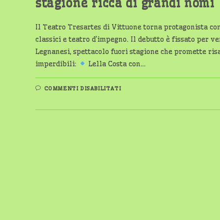
stagione ricca di grandi nomi
Il Teatro Tresartes di Vittuone torna protagonista con
classici e teatro d’impegno. Il debutto è fissato per ve
Legnanesi, spettacolo fuori stagione che promette ris
imperdibili:
Lella Costa con…
SU
COMMENTI DISABILITATI
VITTUONE:
IL
TEATRO
TRESARTES
RIAPRE
CON
I
LEGNANESI
E
UNA
STAGIONE
RICCA
DI
GRANDI
NOMI