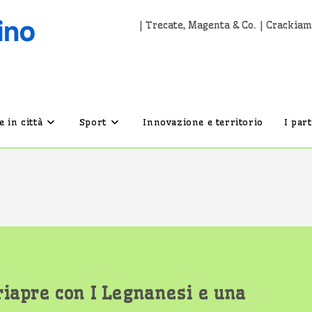
| Trecate, Magenta & Co. | Crackiam
 in città
Sport
Innovazione e territorio
I par
 riapre con I Legnanesi e una