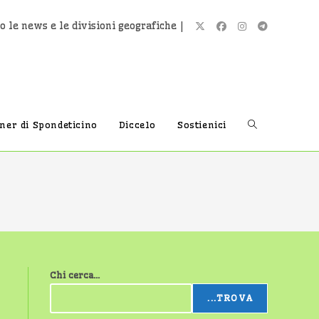
o le news e le divisioni geografiche |
Attiva/disatti
tner di Spondeticino
Diccelo
Sostienici
la
ricerca
Chi cerca...
sul
...TROVA