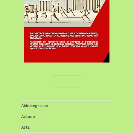
Abbiategrasso
Arluno
Arte