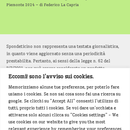
Piemonte 2024 – di Federico La Capria
Spondeticino non rappresenta una testata giornalistica,
in quanto viene aggiornato senza una periodicità
prestabilita. Pertanto, ai sensi della legge n. 62 del
7/3/2001, non può essere considerato un prodotto
editoriale.
Eccomi! sono l'avviso sui cookies.
Memorizziamo alcune tue preferenze, per poterlo fare
Siamo attenti a non violare copyright e diritti
usiamo i cookies. Se non sai cosa sono fai una ricerca su
d’immagine. Se un contenuto è di tua proprietà e vuoi
google. Se clicchi su "Accept All" consenti l'utilizzo di
richiederne la rimozione
diccelo
(<- clicca per inviarci un
tutti, proprio tutti i cookies. Se voi dare un'occhiata e
messaggio).
attivarne solo alcuni clicca su "Cookies settings" - We
use cookies on our website to give you the most
Alcuni articoli sono generati in bozza rielaborando, con
relevant experience by remembering your preferences