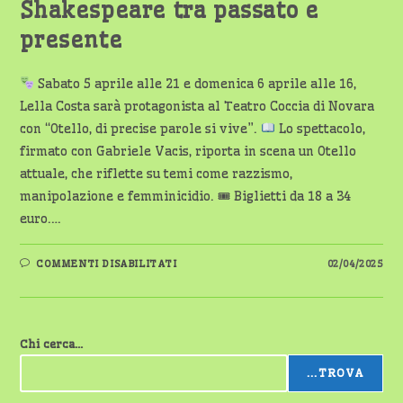
GRANDI
Shakespeare tra passato e
NOMI
presente
Sabato 5 aprile alle 21 e domenica 6 aprile alle 16,
Lella Costa sarà protagonista al Teatro Coccia di Novara
con “Otello, di precise parole si vive”.
Lo spettacolo,
firmato con Gabriele Vacis, riporta in scena un Otello
attuale, che riflette su temi come razzismo,
manipolazione e femminicidio. 🎟 Biglietti da 18 a 34
euro.…
SU
COMMENTI DISABILITATI
02/04/2025
NOVARA
–
LELLA
COSTA
PORTA
IL
Chi cerca...
SUO
OTELLO
AL
...TROVA
TEATRO
COCCIA: