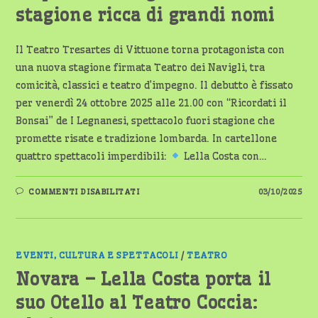
stagione ricca di grandi nomi
Il Teatro Tresartes di Vittuone torna protagonista con
una nuova stagione firmata Teatro dei Navigli, tra
comicità, classici e teatro d’impegno. Il debutto è fissato
per venerdì 24 ottobre 2025 alle 21.00 con “Ricordati il
Bonsai” de I Legnanesi, spettacolo fuori stagione che
promette risate e tradizione lombarda. In cartellone
quattro spettacoli imperdibili:
Lella Costa con…
SU
COMMENTI DISABILITATI
03/10/2025
VITTUONE:
IL
TEATRO
TRESARTES
RIAPRE
CON
I
EVENTI, CULTURA E SPETTACOLI
/
TEATRO
LEGNANESI
E
Novara – Lella Costa porta il
UNA
STAGIONE
suo Otello al Teatro Coccia:
RICCA
DI