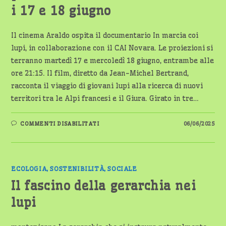
i 17 e 18 giugno
Il cinema Araldo ospita il documentario In marcia coi
lupi, in collaborazione con il CAI Novara. Le proiezioni si
terranno martedì 17 e mercoledì 18 giugno, entrambe alle
ore 21:15. Il film, diretto da Jean-Michel Bertrand,
racconta il viaggio di giovani lupi alla ricerca di nuovi
territori tra le Alpi francesi e il Giura. Girato in tre…
SU
COMMENTI DISABILITATI
06/06/2025
“IN
MARCIA
COI
LUPI”:
DOPPIA
PROIEZIONE
ALL’ARALDO
ECOLOGIA, SOSTENIBILITÀ, SOCIALE
DI
NOVARA
Il fascino della gerarchia nei
I
17
lupi
E
18
GIUGNO