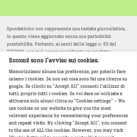
Spondeticino non rappresenta una testata giornalistica,
in quanto viene aggiornato senza una periodicità
prestabilita. Pertanto, ai sensi della legge n. 62 del
7/3/2001, non può essere considerato un prodotto
editoriale.
Eccomi! sono l'avviso sui cookies.
Memorizziamo alcune tue preferenze, per poterlo fare
Siamo attenti a non violare copyright e diritti
usiamo i cookies. Se non sai cosa sono fai una ricerca su
d’immagine. Se un contenuto è di tua proprietà e vuoi
google. Se clicchi su "Accept All" consenti l'utilizzo di
richiederne la rimozione
diccelo
(<- clicca per inviarci un
tutti, proprio tutti i cookies. Se voi dare un'occhiata e
messaggio).
attivarne solo alcuni clicca su "Cookies settings" - We
use cookies on our website to give you the most
Alcuni articoli sono generati in bozza rielaborando, con
relevant experience by remembering your preferences
l'intelligenza artificiale generativa, contenuti
and repeat visits. By clicking “Accept All”, you consent
provenienti da fonti istituzionali e altri siti di interesse
to the use of ALL the cookies. However, you may visit
locale. Prima della pubblicazioni l'articolo viene