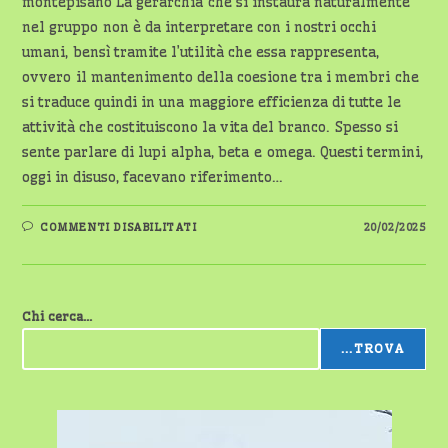
montepisano La gerarchia che si instaura naturalmente
nel gruppo non è da interpretare con i nostri occhi
umani, bensì tramite l’utilità che essa rappresenta,
ovvero il mantenimento della coesione tra i membri che
si traduce quindi in una maggiore efficienza di tutte le
attività che costituiscono la vita del branco. Spesso si
sente parlare di lupi alpha, beta e omega. Questi termini,
oggi in disuso, facevano riferimento…
SU
COMMENTI DISABILITATI
20/02/2025
IL
FASCINO
DELLA
GERARCHIA
NEI
LUPI
Chi cerca...
...TROVA