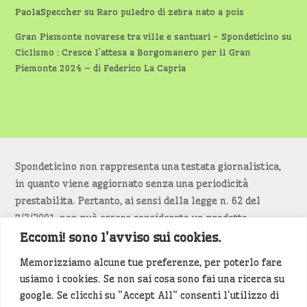
PaolaSpeccher
su
Raro puledro di zebra nato a pois
Gran Piemonte novarese tra ville e santuari - Spondeticino
su
Ciclismo : Cresce l’attesa a Borgomanero per il Gran
Piemonte 2024 – di Federico La Capria
Spondeticino non rappresenta una testata giornalistica,
in quanto viene aggiornato senza una periodicità
prestabilita. Pertanto, ai sensi della legge n. 62 del
7/3/2001, non può essere considerato un prodotto
editoriale.
Eccomi! sono l'avviso sui cookies.
Memorizziamo alcune tue preferenze, per poterlo fare
Siamo attenti a non violare copyright e diritti
usiamo i cookies. Se non sai cosa sono fai una ricerca su
d’immagine. Se un contenuto è di tua proprietà e vuoi
google. Se clicchi su "Accept All" consenti l'utilizzo di
richiederne la rimozione
diccelo
(<- clicca per inviarci un