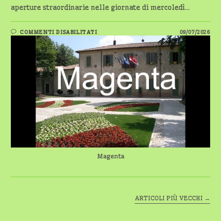
aperture straordinarie nelle giornate di mercoledì…
SU
COMMENTI DISABILITATI
09/07/2026
MAGENTA,
ORARI
ESTIVI
PER
L’UFFICIO
POSTALE
DI
VIA
GARIBALDI
Magenta
ARTICOLI PIÙ VECCHI
→