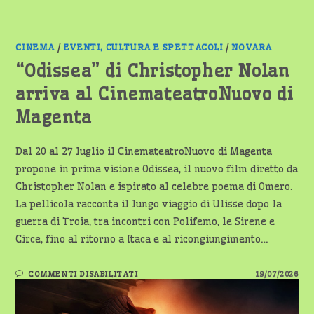
CINEMA
/
EVENTI, CULTURA E SPETTACOLI
/
NOVARA
“Odissea” di Christopher Nolan
arriva al CinemateatroNuovo di
Magenta
Dal 20 al 27 luglio il CinemateatroNuovo di Magenta
propone in prima visione Odissea, il nuovo film diretto da
Christopher Nolan e ispirato al celebre poema di Omero.
La pellicola racconta il lungo viaggio di Ulisse dopo la
guerra di Troia, tra incontri con Polifemo, le Sirene e
Circe, fino al ritorno a Itaca e al ricongiungimento…
SU
COMMENTI DISABILITATI
19/07/2026
“ODISSEA”
DI
CHRISTOPHER
NOLAN