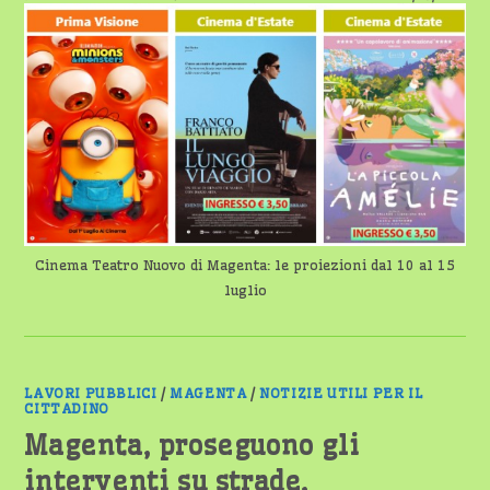
CINEMA
TEATRO
NUOVO
DI
MAGENTA:
LE
PROIEZIONI
DAL
10
AL
15
LUGLIO
Cinema Teatro Nuovo di Magenta: le proiezioni dal 10 al 15
luglio
LAVORI PUBBLICI
/
MAGENTA
/
NOTIZIE UTILI PER IL
CITTADINO
Magenta, proseguono gli
interventi su strade,