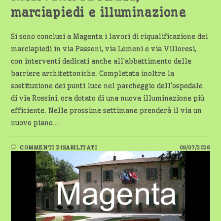
marciapiedi e illuminazione
Si sono conclusi a Magenta i lavori di riqualificazione dei
marciapiedi in via Passoni, via Lomeni e via Villoresi,
con interventi dedicati anche all’abbattimento delle
barriere architettoniche. Completata inoltre la
sostituzione dei punti luce nel parcheggio dell’ospedale
di via Rossini, ora dotato di una nuova illuminazione più
efficiente. Nelle prossime settimane prenderà il via un
nuovo piano…
SU
COMMENTI DISABILITATI
09/07/2026
MAGENTA,
PROSEGUONO
GLI
INTERVENTI
SU
STRADE,
MARCIAPIEDI
E
ILLUMINAZIONE