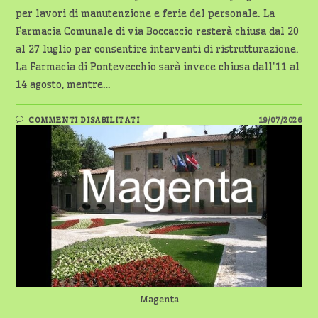
per lavori di manutenzione e ferie del personale. La
Farmacia Comunale di via Boccaccio resterà chiusa dal 20
al 27 luglio per consentire interventi di ristrutturazione.
La Farmacia di Pontevecchio sarà invece chiusa dall'11 al
14 agosto, mentre…
SU
COMMENTI DISABILITATI
19/07/2026
MAGENTA,
CHIUSURE
ESTIVE
PER
LE
FARMACIE
COMUNALI:
IL
CALENDARIO
E
I
SERVIZI
DI
SUPPORTO
Magenta