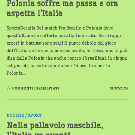
Polonia soffre ma passa e ora
aspetta l’Italia
SportsDetails Bel match fra Brasile e Polonia dove
quest'ultima ha sofferto ma alla fine vinto. Se i troppi
errori in battuta sono stati il punto debole del gioco
dell’Italia nelle sue prime due uscite, lo stesso non si può
dire della Polonia che anche contro i brasiliani, in cinque
set giocati, ha collezionato ben 14 ace. Ora per la
Polonia…
SU
COMMENTI DISABILITATI
31/07/2024
POLONIA
SOFFRE
MA
PASSA
E
ORA
ASPETTA
NOTIZIE
/
SPORT
L’ITALIA
Nella pallavolo maschile,