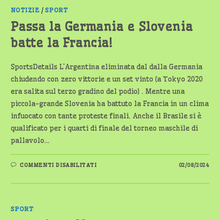
È
PRIMA
NOTIZIE
/
SPORT
NEL
GIRONE
Passa la Germania e Slovenia
batte la Francia!
SportsDetails L’Argentina eliminata dal dalla Germania
chiudendo con zero vittorie e un set vinto (a Tokyo 2020
era salita sul terzo gradino del podio) . Mentre una
piccola-grande Slovenia ha battuto la Francia in un clima
infuocato con tante proteste finali. Anche il Brasile si è
qualificato per i quarti di finale del torneo maschile di
pallavolo…
SU
COMMENTI DISABILITATI
02/08/2024
PASSA
LA
GERMANIA
E
SLOVENIA
BATTE
LA
SPORT
FRANCIA!