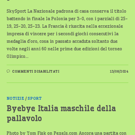
SkySport La Nazionale padrona di casa conserva il titolo
battendo in finale la Polonia per 3-0, con i parziali di 25-
19, 25-20, 25-23. La Francia è riuscita nella eccezionale
impresa di vincere per i secondi giochi consecutivi la
medaglia d’oro, cosa in passato accaduta soltanto due
volte negli anni 60 nelle prime due edizioni del torneo
Olimpico…
SU
COMMENTI DISABILITATI
13/08/2024
FRANCIA
MEDAGLIA
D’ORO
PALLAVOLO
MASCHILE
NOTIZIE
/
SPORT
Byebye Italia maschile della
pallavolo
Photo by Tom Fisk on Pexels.com Ancora una partita con