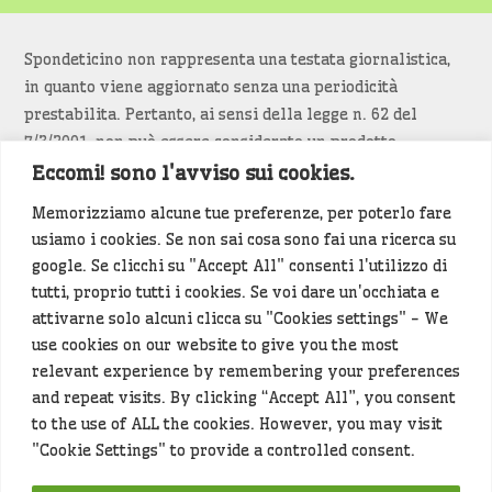
Spondeticino non rappresenta una testata giornalistica,
in quanto viene aggiornato senza una periodicità
prestabilita. Pertanto, ai sensi della legge n. 62 del
7/3/2001, non può essere considerato un prodotto
editoriale.
Eccomi! sono l'avviso sui cookies.
Memorizziamo alcune tue preferenze, per poterlo fare
Siamo attenti a non violare copyright e diritti
usiamo i cookies. Se non sai cosa sono fai una ricerca su
d’immagine. Se un contenuto è di tua proprietà e vuoi
google. Se clicchi su "Accept All" consenti l'utilizzo di
richiederne la rimozione
diccelo
(<- clicca per inviarci un
tutti, proprio tutti i cookies. Se voi dare un'occhiata e
messaggio).
attivarne solo alcuni clicca su "Cookies settings" - We
use cookies on our website to give you the most
Alcuni articoli sono generati in bozza rielaborando, con
relevant experience by remembering your preferences
l'intelligenza artificiale generativa, contenuti
and repeat visits. By clicking “Accept All”, you consent
provenienti da fonti istituzionali e altri siti di interesse
to the use of ALL the cookies. However, you may visit
locale. Prima della pubblicazioni l'articolo viene
"Cookie Settings" to provide a controlled consent.
controllato dalla redazione.