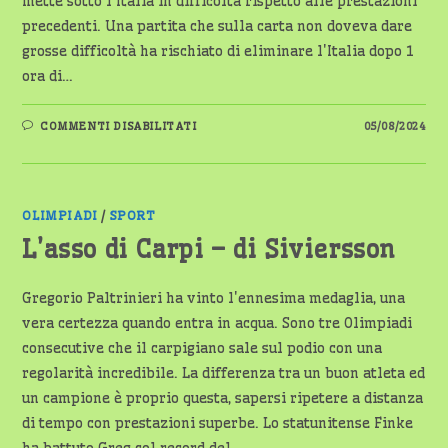
mette sotto l'Italia in difficoltà rispetto alle prestazioni
precedenti. Una partita che sulla carta non doveva dare
grosse difficoltà ha rischiato di eliminare l'Italia dopo 1
ora di…
SU
COMMENTI DISABILITATI
05/08/2024
L’ITALVOLLEY
VA
IN
SEMIFINALE
…
MA
CHE
OLIMPIADI
/
SPORT
PAURA!
L’asso di Carpi – di Siviersson
Gregorio Paltrinieri ha vinto l'ennesima medaglia, una
vera certezza quando entra in acqua. Sono tre Olimpiadi
consecutive che il carpigiano sale sul podio con una
regolarità incredibile. La differenza tra un buon atleta ed
un campione è proprio questa, sapersi ripetere a distanza
di tempo con prestazioni superbe. Lo statunitense Finke