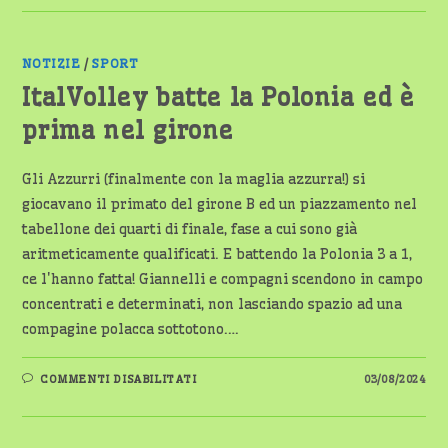
–
DI
SIVIERSSON
NOTIZIE
/
SPORT
ItalVolley batte la Polonia ed è
prima nel girone
Gli Azzurri (finalmente con la maglia azzurra!) si
giocavano il primato del girone B ed un piazzamento nel
tabellone dei quarti di finale, fase a cui sono già
aritmeticamente qualificati. E battendo la Polonia 3 a 1,
ce l'hanno fatta! Giannelli e compagni scendono in campo
concentrati e determinati, non lasciando spazio ad una
compagine polacca sottotono.…
SU
COMMENTI DISABILITATI
03/08/2024
ITALVOLLEY
BATTE
LA
POLONIA
ED