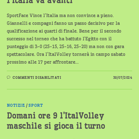
l’Italia va avanti
SportFace Vince l'Italia ma non convince a pieno.
Giannelli e compagni fanno un passo decisivo per la
qualificazione ai quarti di finale. Bene per il secondo
successo nel torneo che ha battuto l’Egitto con il
punteggio di 3-0 (25-15, 25-16, 25-20) ma non con gara
spettacolare. Ora l'ItalVolley tornerà in campo sabato
prossimo alle 17 per affrontare…
SU
COMMENTI DISABILITATI
30/07/2024
NELLA
PALLAVOLO
MASCHILE,
L’ITALIA
VA
AVANTI
NOTIZIE
/
SPORT
Domani ore 9 l’ItalVolley
maschile si gioca il turno