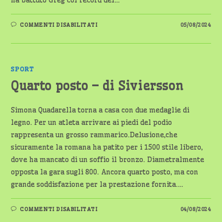
ha battuto Greg col record del…
SU
COMMENTI DISABILITATI
05/08/2024
L’ASSO
DI
CARPI
–
DI
SIVIERSSON
SPORT
Quarto posto – di Siviersson
Simona Quadarella torna a casa con due medaglie di
legno. Per un atleta arrivare ai piedi del podio
rappresenta un grosso rammarico.Delusione,che
sicuramente la romana ha patito per i 1500 stile libero,
dove ha mancato di un soffio il bronzo. Diametralmente
opposta la gara sugli 800. Ancora quarto posto, ma con
grande soddisfazione per la prestazione fornita.…
SU
COMMENTI DISABILITATI
04/08/2024
QUARTO
POSTO