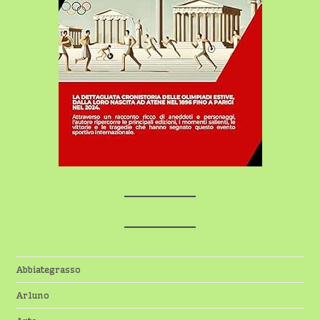
Abbiategrasso
Arluno