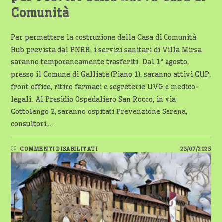
Comunità
Per permettere la costruzione della Casa di Comunità
Hub prevista dal PNRR, i servizi sanitari di Villa Mirsa
saranno temporaneamente trasferiti. Dal 1° agosto,
presso il Comune di Galliate (Piano 1), saranno attivi CUP,
front office, ritiro farmaci e segreterie UVG e medico-
legali. Al Presidio Ospedaliero San Rocco, in via
Cottolengo 2, saranno ospitati Prevenzione Serena,
consultori,…
SU
COMMENTI DISABILITATI
23/07/2025
GALLIATE:
SERVIZI
ASL
SPOSTATI
PER
I
LAVORI
DELLA
NUOVA
CASA
DI