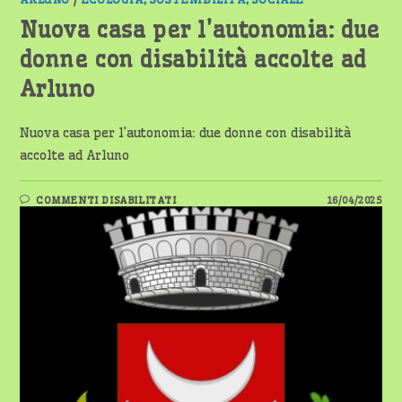
DELL’INDAGINE
EUROPEA
SHARE
Nuova casa per l’autonomia: due
SUGLI
OVER
donne con disabilità accolte ad
50
Arluno
Nuova casa per l’autonomia: due donne con disabilità
accolte ad Arluno
SU
COMMENTI DISABILITATI
16/04/2025
NUOVA
CASA
PER
L’AUTONOMIA:
DUE
DONNE
CON
DISABILITÀ
ACCOLTE
AD
ARLUNO