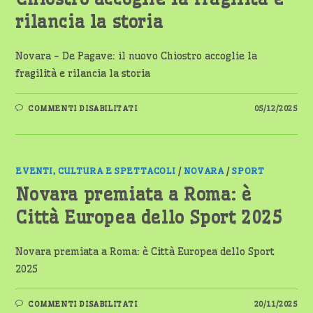
rilancia la storia
Novara - De Pagave: il nuovo Chiostro accoglie la
fragilità e rilancia la storia
SU
COMMENTI DISABILITATI
05/12/2025
NOVARA
–
DE
PAGAVE:
IL
NUOVO
CHIOSTRO
EVENTI, CULTURA E SPETTACOLI
/
NOVARA
/
SPORT
ACCOGLIE
LA
Novara premiata a Roma: è
FRAGILITÀ
E
Città Europea dello Sport 2025
RILANCIA
LA
STORIA
Novara premiata a Roma: è Città Europea dello Sport
2025
SU
COMMENTI DISABILITATI
20/11/2025
NOVARA