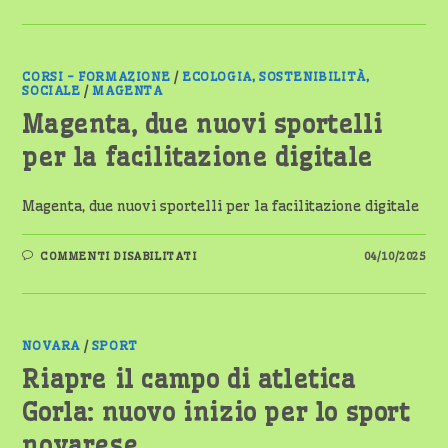
PREMIATA
A
ROMA:
È
CITTÀ
EUROPEA
CORSI - FORMAZIONE
/
ECOLOGIA, SOSTENIBILITÀ,
DELLO
SOCIALE
/
MAGENTA
SPORT
2025
Magenta, due nuovi sportelli
per la facilitazione digitale
Magenta, due nuovi sportelli per la facilitazione digitale
SU
COMMENTI DISABILITATI
04/10/2025
MAGENTA,
DUE
NUOVI
SPORTELLI
PER
LA
FACILITAZIONE
NOVARA
/
SPORT
DIGITALE
Riapre il campo di atletica
Gorla: nuovo inizio per lo sport
novarese