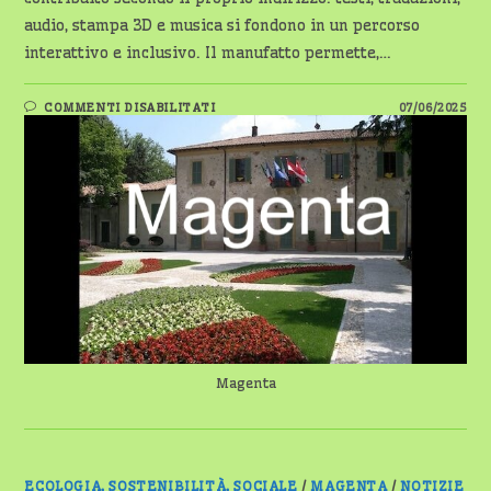
audio, stampa 3D e musica si fondono in un percorso
interattivo e inclusivo. Il manufatto permette,…
SU
COMMENTI DISABILITATI
07/06/2025
CASA
GIACOBBE
DIVENTA
MULTIMEDIALE
GRAZIE
AGLI
STUDENTI
DEL
LICEO
QUASIMODO
Magenta
ECOLOGIA, SOSTENIBILITÀ, SOCIALE
/
MAGENTA
/
NOTIZIE