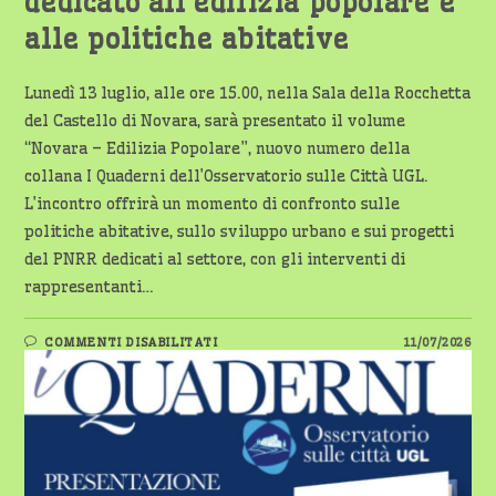
dedicato all’edilizia popolare e
alle politiche abitative
Lunedì 13 luglio, alle ore 15.00, nella Sala della Rocchetta
del Castello di Novara, sarà presentato il volume
“Novara – Edilizia Popolare”, nuovo numero della
collana I Quaderni dell’Osservatorio sulle Città UGL.
L’incontro offrirà un momento di confronto sulle
politiche abitative, sullo sviluppo urbano e sui progetti
del PNRR dedicati al settore, con gli interventi di
rappresentanti…
SU
COMMENTI DISABILITATI
11/07/2026
NOVARA,
IL
13
LUGLIO
UN
INCONTRO
DEDICATO
ALL’EDILIZIA
POPOLARE
E