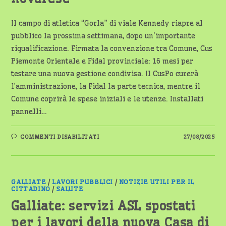
Il campo di atletica “Gorla” di viale Kennedy riapre al
pubblico la prossima settimana, dopo un'importante
riqualificazione. Firmata la convenzione tra Comune, Cus
Piemonte Orientale e Fidal provinciale: 16 mesi per
testare una nuova gestione condivisa. Il CusPo curerà
l’amministrazione, la Fidal la parte tecnica, mentre il
Comune coprirà le spese iniziali e le utenze. Installati
pannelli…
SU
COMMENTI DISABILITATI
27/08/2025
RIAPRE
IL
CAMPO
DI
ATLETICA
GORLA:
NUOVO
GALLIATE
/
LAVORI PUBBLICI
/
NOTIZIE UTILI PER IL
INIZIO
CITTADINO
/
SALUTE
PER
LO
Galliate: servizi ASL spostati
SPORT
NOVARESE
per i lavori della nuova Casa di