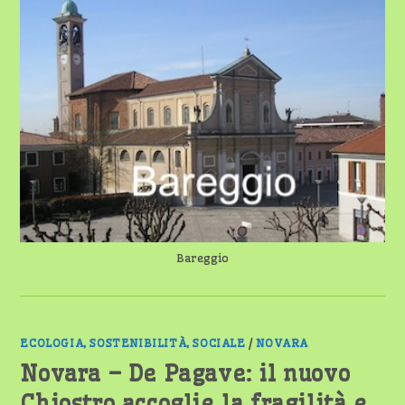
BAREGGIO
OTTIENE
OLTRE
78.000
EURO
PER
LA
DIGITALIZZAZIONE
DELLA
PUBBLICA
AMMINISTRAZIONE
Bareggio
ECOLOGIA, SOSTENIBILITÀ, SOCIALE
/
NOVARA
Novara – De Pagave: il nuovo
Chiostro accoglie la fragilità e