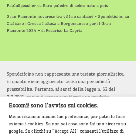
PaolaSpeccher
su
Raro puledro di zebra nato a pois
Gran Piemonte novarese tra ville e santuari - Spondeticino
su
Ciclismo : Cresce l’attesa a Borgomanero per il Gran
Piemonte 2024 – di Federico La Capria
Spondeticino non rappresenta una testata giornalistica,
in quanto viene aggiornato senza una periodicità
prestabilita. Pertanto, ai sensi della legge n. 62 del
7/3/2001, non può essere considerato un prodotto
editoriale.
Eccomi! sono l'avviso sui cookies.
Memorizziamo alcune tue preferenze, per poterlo fare
Siamo attenti a non violare copyright e diritti
usiamo i cookies. Se non sai cosa sono fai una ricerca su
d’immagine. Se un contenuto è di tua proprietà e vuoi
google. Se clicchi su "Accept All" consenti l'utilizzo di
richiederne la rimozione
diccelo
(<- clicca per inviarci un