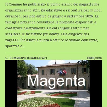
Il Comune ha pubblicato il primo elenco dei soggetti che
organizzeranno attività educative e ricreative per minori
durante il periodo estivo da giugno a settembre 2026. Le
famiglie potranno consultare le proposte disponibili e
contattare direttamente gli enti organizzatori per
scegliere le iniziative più adatte alle esigenze dei
ragazzi. L’iniziativa punta a offrire occasioni educative,
sportive e…
SU
COMMENTI DISABILITATI
09/05/2026
MAGENTA
–
ATTIVITÀ
ESTIVE
2026,
PUBBLICATO
IL
PRIMO
ELENCO
DEI
GESTORI