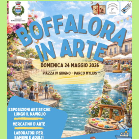
BOFFALORA
SOPRA
TICINO
CELEBRA
CREATIVITÀ
E
COLORI
CON
“BOFFALORA
IN
ARTE
2026”
–
DOMENICA
24
MAGGIO