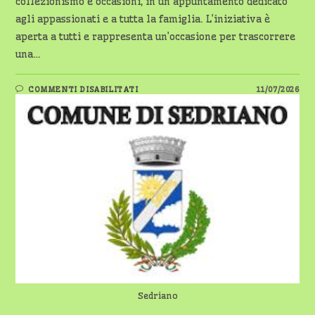
collezionismo e occasioni, in un appuntamento dedicato
agli appassionati e a tutta la famiglia. L’iniziativa è
aperta a tutti e rappresenta un’occasione per trascorrere
una…
SU
COMMENTI DISABILITATI
11/07/2026
SEDRIANO,
DOMENICA
12
LUGLIO
TORNA
IL
MERCATINO
DELLE
PULCI
Sedriano