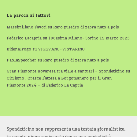
La parola ai lettori
Massimiliano Favoti
su
Raro puledro di zebra nato a pois
Federico Lacapria
su
106esima Milano-Torino 19 marzo 2025
Bidenalrogo
su
VIGEVANO-VISTARINO
PaolaSpeccher
su
Raro puledro di zebra nato a pois
Gran Piemonte novarese tra ville e santuari - Spondeticino
su
Ciclismo : Cresce l’attesa a Borgomanero per il Gran
Piemonte 2024 – di Federico La Capria
Spondeticino non rappresenta una testata giornalistica,
in quanto viene aggiornato senza una periodicità