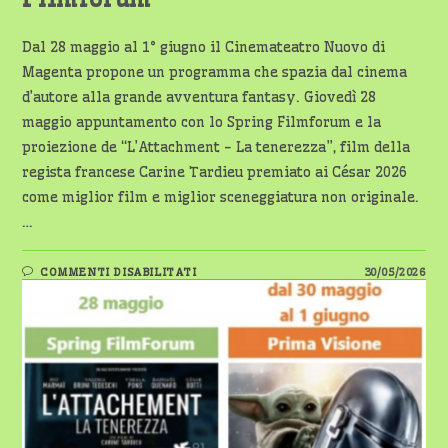
Dal 28 maggio al 1° giugno il Cinemateatro Nuovo di
Magenta propone un programma che spazia dal cinema
d’autore alla grande avventura fantasy. Giovedì 28
maggio appuntamento con lo Spring Filmforum e la
proiezione de “L’Attachment - La tenerezza”, film della
regista francese Carine Tardieu premiato ai César 2026
come miglior film e miglior sceneggiatura non originale.
…
SU
COMMENTI DISABILITATI
30/05/2026
MAGENTA:
AL
TEATRONUOVO
ARRIVA
IL
NUOVO
STAR
WARS,
CONTINUA
IL
FILMFORUM