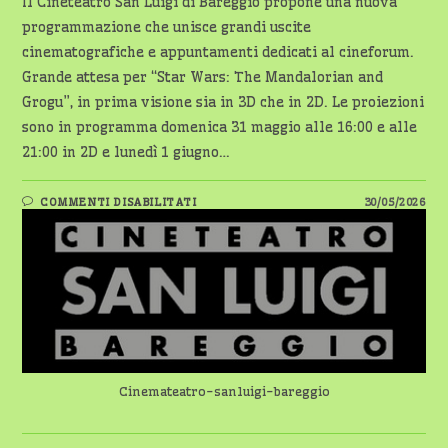
Il Cineteatro San Luigi di Bareggio propone una nuova
programmazione che unisce grandi uscite
cinematografiche e appuntamenti dedicati al cineforum.
Grande attesa per “Star Wars: The Mandalorian and
Grogu”, in prima visione sia in 3D che in 2D. Le proiezioni
sono in programma domenica 31 maggio alle 16:00 e alle
21:00 in 2D e lunedì 1 giugno…
SU
COMMENTI DISABILITATI
30/05/2026
CINEMA
BAREGGIO:
TRA
STAR
WARS
E
CINEFORUM
AL
SAN
LUIGI
Cinemateatro-sanluigi-bareggio