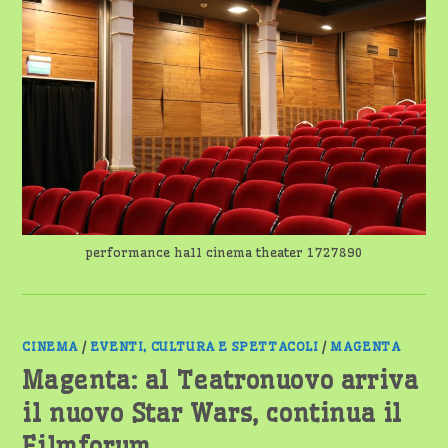
A
NOVARA:
FILM
E
ORARI
performance hall cinema theater 1727890
CINEMA
/
EVENTI, CULTURA E SPETTACOLI
/
MAGENTA
Magenta: al Teatronuovo arriva
il nuovo Star Wars, continua il
Filmforum