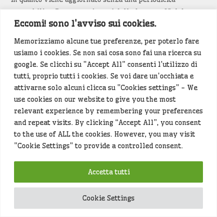
prestabilita. Pertanto, ai sensi della legge n. 62 del
Eccomi! sono l'avviso sui cookies.
7/3/2001, non può essere considerato un prodotto
editoriale.
Memorizziamo alcune tue preferenze, per poterlo fare
usiamo i cookies. Se non sai cosa sono fai una ricerca su
Siamo attenti a non violare copyright e diritti
google. Se clicchi su "Accept All" consenti l'utilizzo di
d’immagine. Se un contenuto è di tua proprietà e vuoi
tutti, proprio tutti i cookies. Se voi dare un'occhiata e
richiederne la rimozione
diccelo
(<- clicca per inviarci un
attivarne solo alcuni clicca su "Cookies settings" - We
messaggio).
use cookies on our website to give you the most
relevant experience by remembering your preferences
Alcuni articoli sono generati in bozza rielaborando, con
and repeat visits. By clicking “Accept All”, you consent
l'intelligenza artificiale generativa, contenuti
to the use of ALL the cookies. However, you may visit
provenienti da fonti istituzionali e altri siti di interesse
"Cookie Settings" to provide a controlled consent.
locale. Prima della pubblicazioni l'articolo viene
controllato dalla redazione.
Accetta tutti
Hey che fine fanno i miei dati (privacy policy)
?
Cookie Settings