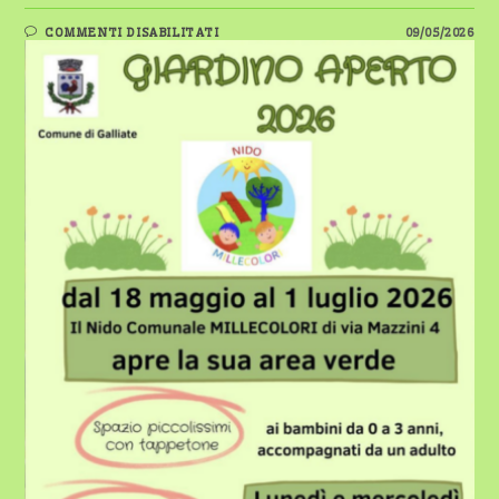
SU
COMMENTI DISABILITATI
09/05/2026
GALLIATE,
TORNA
IL
“GIARDINO
APERTO”
AL
NIDO
MILLECOLORI
–
DAL
18
MAGGIO
AL
1°
LUGLIO