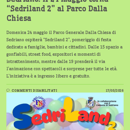
“Sedriland 2” al Parco Dalla
Chiesa
Domenica 24 maggio il Parco Generale Dalla Chiesa di
Sedriano ospiterà “Sedriland 2”, pomeriggio di festa
dedicato a famiglie, bambini e cittadini. Dalle 15 spazio a
gonfiabili, street food, espositori e momenti di
intrattenimento, mentre dalle 19 prenderà il via
l’animazione con spettacoli e sorprese per tutte le età.
L’iniziativa è a ingresso libero e gratuito.
SU
COMMENTI DISABILITATI
17/05/2026
SEDRIANO:
IL
24
MAGGIO
TORNA
“SEDRILAND
2”
AL
PARCO
DALLA