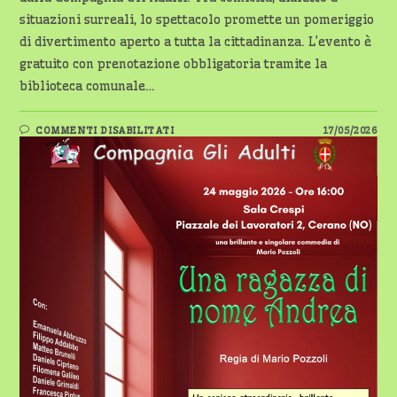
situazioni surreali, lo spettacolo promette un pomeriggio
di divertimento aperto a tutta la cittadinanza. L’evento è
gratuito con prenotazione obbligatoria tramite la
biblioteca comunale…
SU
COMMENTI DISABILITATI
17/05/2026
CERANO:
IN
SCENA
“UNA
RAGAZZA
DI
NOME
ANDREA”
ALLA
SALA
CRESPI
–
24
MAGGIO