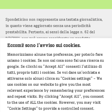
Spondeticino non rappresenta una testata giornalistica,
in quanto viene aggiornato senza una periodicità
prestabilita. Pertanto, ai sensi della legge n. 62 del
7/3/2001, non può essere considerato un prodotto
editoriale.
Eccomi! sono l'avviso sui cookies.
Memorizziamo alcune tue preferenze, per poterlo fare
Siamo attenti a non violare copyright e diritti
usiamo i cookies. Se non sai cosa sono fai una ricerca su
d’immagine. Se un contenuto è di tua proprietà e vuoi
google. Se clicchi su "Accept All" consenti l'utilizzo di
richiederne la rimozione
diccelo
(<- clicca per inviarci un
tutti, proprio tutti i cookies. Se voi dare un'occhiata e
messaggio).
attivarne solo alcuni clicca su "Cookies settings" - We
use cookies on our website to give you the most
Alcuni articoli sono generati in bozza rielaborando, con
relevant experience by remembering your preferences
l'intelligenza artificiale generativa, contenuti
and repeat visits. By clicking “Accept All”, you consent
provenienti da fonti istituzionali e altri siti di interesse
to the use of ALL the cookies. However, you may visit
locale. Prima della pubblicazioni l'articolo viene
"Cookie Settings" to provide a controlled consent.
controllato dalla redazione.