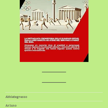
Abbiategrasso
Arluno