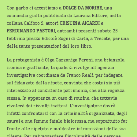
Con garbo ci accostiamo a
DOLCE DA MORIRE
, una
commedia gialla pubblicata da Laurana Editore, nella
collana Calibro 9; autori
CRISTINA AICARDI
e
FERDINANDO PASTORI
, entrambi presenti sabato 25
febbraio presso Edicolè Sogni di Carta, a Trecate, per una
delle tante presentazioni del loro libro.
La protagonista è Olga Cazzaniga Peroni, una brianzola
ironica e graffiante, la quale si rivolge all’agenzia
investigativa coordinata da Franco Reali, per indagare
sul fidanzato della nipote, convinta che costui sia più
interessato al consistente patrimonio, che alla ragazza
stessa. In apparenza un caso di routine, che tuttavia
rivelerà dei risvolti inattesi. L’investigatore dovrà
infatti confrontarsi con la criminalità organizzata, degli
usurai e una femme fatale bielorussa, ma soprattutto far
fronte alle ripetute e maldestre intromissioni della sua
cliente. Per salvaguardare l’incolumità delle persone