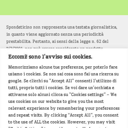
Spondeticino non rappresenta una testata giornalistica,
in quanto viene aggiornato senza una periodicità
prestabilita. Pertanto, ai sensi della legge n. 62 del
7/3/2001, non può essere considerato un prodotto
editoriale.
Eccomi! sono l'avviso sui cookies.
Memorizziamo alcune tue preferenze, per poterlo fare
Siamo attenti a non violare copyright e diritti
usiamo i cookies. Se non sai cosa sono fai una ricerca su
d’immagine. Se un contenuto è di tua proprietà e vuoi
google. Se clicchi su "Accept All" consenti l'utilizzo di
richiederne la rimozione
diccelo
(<- clicca per inviarci un
tutti, proprio tutti i cookies. Se voi dare un'occhiata e
messaggio).
attivarne solo alcuni clicca su "Cookies settings" - We
use cookies on our website to give you the most
Alcuni articoli sono generati in bozza rielaborando, con
relevant experience by remembering your preferences
l'intelligenza artificiale generativa, contenuti
and repeat visits. By clicking “Accept All”, you consent
provenienti da fonti istituzionali e altri siti di interesse
to the use of ALL the cookies. However, you may visit
locale. Prima della pubblicazioni l'articolo viene