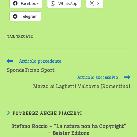
Facebook
WhatsApp
X
Telegram
TAG
:
TRECATE
Leggi
Articolo precedente
altri
SpondeTicino Sport
articoli
Articolo successivo
Marzo ai Laghetti Valtorre (Romentino)
POTREBBE ANCHE PIACERTI
Stefano Roccio – “La natura non ha Copyright”
– Beisler Editore