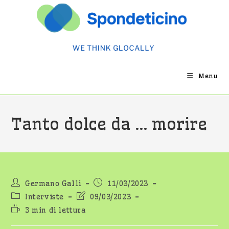
Salta
al
contenuto
Menu
Tanto dolce da … morire
Autore
Articolo
Germano Galli
11/03/2023
dell'articolo:
pubblicato:
Categoria
Ultima
Interviste
09/03/2023
dell'articolo:
modifica
Tempo
3 min di lettura
dell'articolo:
di
lettura: