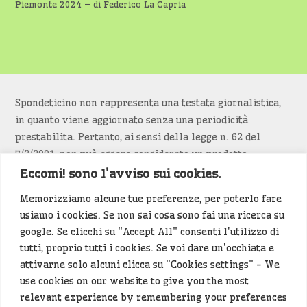
Piemonte 2024 – di Federico La Capria
Spondeticino non rappresenta una testata giornalistica,
in quanto viene aggiornato senza una periodicità
prestabilita. Pertanto, ai sensi della legge n. 62 del
7/3/2001, non può essere considerato un prodotto
editoriale.
Eccomi! sono l'avviso sui cookies.
Memorizziamo alcune tue preferenze, per poterlo fare
Siamo attenti a non violare copyright e diritti
usiamo i cookies. Se non sai cosa sono fai una ricerca su
d’immagine. Se un contenuto è di tua proprietà e vuoi
google. Se clicchi su "Accept All" consenti l'utilizzo di
richiederne la rimozione
diccelo
(<- clicca per inviarci un
tutti, proprio tutti i cookies. Se voi dare un'occhiata e
messaggio).
attivarne solo alcuni clicca su "Cookies settings" - We
use cookies on our website to give you the most
Alcuni articoli sono generati in bozza rielaborando, con
relevant experience by remembering your preferences
l'intelligenza artificiale generativa, contenuti