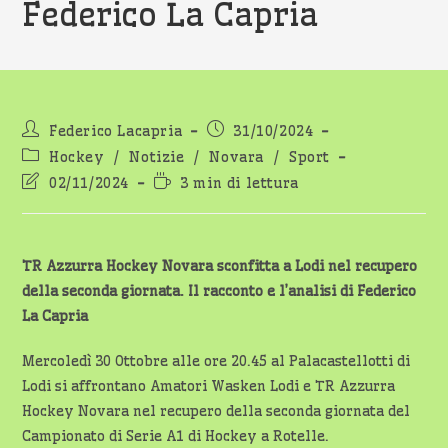
Federico La Capria
Autore
Articolo
Federico Lacapria
31/10/2024
dell'articolo:
pubblicato:
Categoria
Hockey
/
Notizie
/
Novara
/
Sport
dell'articolo:
Ultima
Tempo
02/11/2024
3 min di lettura
modifica
di
dell'articolo:
lettura:
TR Azzurra Hockey Novara sconfitta a Lodi nel recupero
della seconda giornata. Il racconto e l’analisi di Federico
La Capria
Mercoledì 30 Ottobre alle ore 20.45 al Palacastellotti di
Lodi si affrontano Amatori Wasken Lodi e TR Azzurra
Hockey Novara nel recupero della seconda giornata del
Campionato di Serie A1 di Hockey a Rotelle.