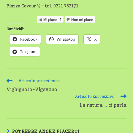
Piazza Cavour ¾ – tel. 0321 782171
Mi piace
1
Non mi piace
Condividi:
Facebook
WhatsApp
X
Telegram
Leggi
Articolo precedente
altri
Vighignolo-Vigevano
articoli
Articolo successivo
La natura…. ci parla
POTREBBE ANCHE PIACERTI