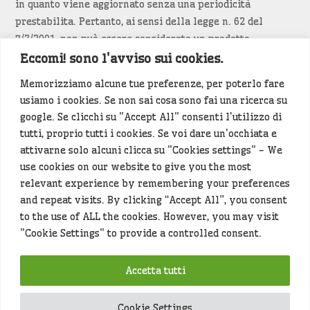
in quanto viene aggiornato senza una periodicità
prestabilita. Pertanto, ai sensi della legge n. 62 del
7/3/2001, non può essere considerato un prodotto
editoriale.
Eccomi! sono l'avviso sui cookies.
Memorizziamo alcune tue preferenze, per poterlo fare
Siamo attenti a non violare copyright e diritti
usiamo i cookies. Se non sai cosa sono fai una ricerca su
d’immagine. Se un contenuto è di tua proprietà e vuoi
google. Se clicchi su "Accept All" consenti l'utilizzo di
richiederne la rimozione
diccelo
(<- clicca per inviarci un
tutti, proprio tutti i cookies. Se voi dare un'occhiata e
messaggio).
attivarne solo alcuni clicca su "Cookies settings" - We
use cookies on our website to give you the most
Alcuni articoli sono generati in bozza rielaborando, con
relevant experience by remembering your preferences
l'intelligenza artificiale generativa, contenuti
and repeat visits. By clicking “Accept All”, you consent
provenienti da fonti istituzionali e altri siti di interesse
to the use of ALL the cookies. However, you may visit
locale. Prima della pubblicazioni l'articolo viene
"Cookie Settings" to provide a controlled consent.
controllato dalla redazione.
Accetta tutti
Hey che fine fanno i miei dati (privacy policy)
?
Cookie Settings