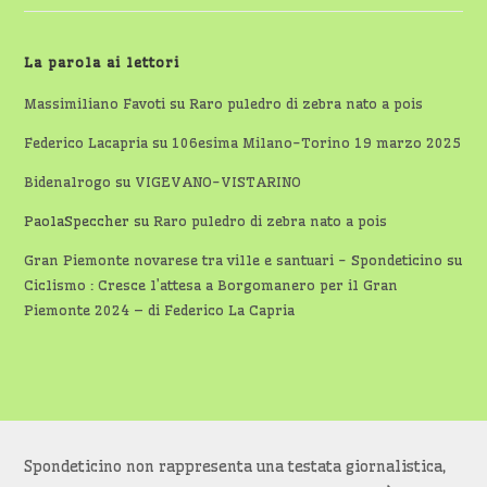
La parola ai lettori
Massimiliano Favoti
su
Raro puledro di zebra nato a pois
Federico Lacapria
su
106esima Milano-Torino 19 marzo 2025
Bidenalrogo
su
VIGEVANO-VISTARINO
PaolaSpeccher
su
Raro puledro di zebra nato a pois
Gran Piemonte novarese tra ville e santuari - Spondeticino
su
Ciclismo : Cresce l’attesa a Borgomanero per il Gran
Piemonte 2024 – di Federico La Capria
Spondeticino non rappresenta una testata giornalistica,