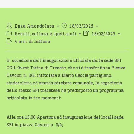
Autore
Articolo
Enza Amendolara
18/02/2025
dell'articolo:
pubblicato:
Categoria
Ultima
Eventi, cultura e spettacoli
18/02/2025
dell'articolo:
modifica
Tempo
4 min di lettura
dell'articolo:
di
lettura:
In occasione dell’inaugurazione ufficiale della sede SPI
CGIL Ovest Ticino di Trecate, che si è trasferita in Piazza
Cavour, n. 3/4, intitolata a Mario Caccia partigiano,
sindacalista ed amministratore comunale, la segreteria
dello stesso SPI trecatese ha predisposto un programma
articolato in tre momenti:
Alle ore 15.00 Apertura ed inaugurazione dei locali sede
SPI in piazza Cavour n. 3/4;