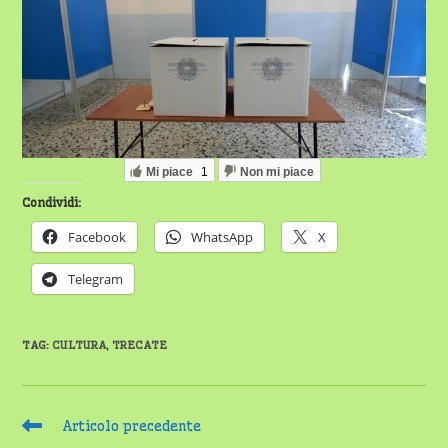
Mi piace
1
Non mi piace
Condividi:
Facebook
WhatsApp
X
Telegram
TAG
:
CULTURA
,
TRECATE
Leggi
Articolo precedente
altri