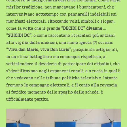
comporre la maggioranza dell’ente comunale. Come nella
miglior tradizione, non mancavano i buontemponi, che
intervenivano nottetempo con pennarelli indelebili sui
manifesti elettorali, ritoccando volti, simboli o slogan,
come la volta che il grande
“DECIDI DC” divenne …
“SUICIDI DC”,
o come raccontano i trecatesi più anziani,
alla vigilia delle elezioni, una mano ignota (?) scrisse:
“Viva don Mario, viva Don Lurio”
; pasquinate artigianali,
in un clima battagliero ma comunque rispettoso, a
sottintendere il desiderio di partecipare dei cittadini, che
s’identificavano negli esponenti zonali, e a ruota in quelli
che vedevano nelle tribune politiche televisive. Intanto
fremono le campagne elettorali, e il conto alla rovescia
al fatidico momento dello spoglio delle schede, è
ufficialmente partito.