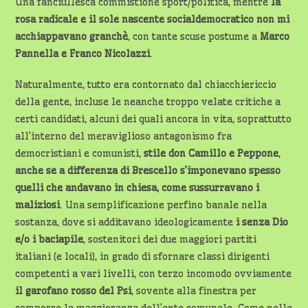
Una fanciullesca commistione sport/politica, mentre
la
rosa radicale e il sole nascente socialdemocratico non mi
acchiappavano granchè
, con tante scuse postume a
Marco
Pannella e Franco Nicolazzi
.
Naturalmente, tutto era contornato dal chiacchiericcio
della gente, incluse le neanche troppo velate critiche a
certi candidati, alcuni dei quali ancora in vita, soprattutto
all’interno del meraviglioso antagonismo fra
democristiani e comunisti,
stile don Camillo e Peppone
,
anche se a differenza di Brescello s’imponevano spesso
quelli che andavano in
chiesa, come sussurravano i
maliziosi
. Una semplificazione perfino banale nella
sostanza, dove si additavano ideologicamente
i senza Dio
e/o i baciapile
, sostenitori dei due maggiori partiti
italiani (e locali), in grado di sfornare classi dirigenti
competenti a vari livelli, con terzo incomodo ovviamente
il garofano rosso del Psi
, sovente alla finestra per