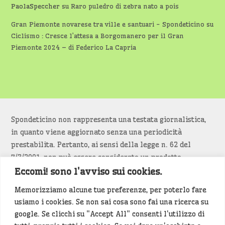
PaolaSpeccher
su
Raro puledro di zebra nato a pois
Gran Piemonte novarese tra ville e santuari - Spondeticino
su
Ciclismo : Cresce l’attesa a Borgomanero per il Gran
Piemonte 2024 – di Federico La Capria
Spondeticino non rappresenta una testata giornalistica,
in quanto viene aggiornato senza una periodicità
prestabilita. Pertanto, ai sensi della legge n. 62 del
7/3/2001, non può essere considerato un prodotto
editoriale.
Eccomi! sono l'avviso sui cookies.
Memorizziamo alcune tue preferenze, per poterlo fare
Siamo attenti a non violare copyright e diritti
usiamo i cookies. Se non sai cosa sono fai una ricerca su
d’immagine. Se un contenuto è di tua proprietà e vuoi
google. Se clicchi su "Accept All" consenti l'utilizzo di
richiederne la rimozione
diccelo
(<- clicca per inviarci un