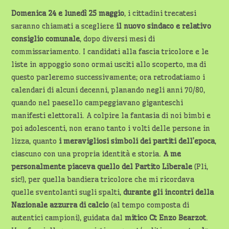
Domenica 24 e lunedì 25 maggio
, i cittadini trecatesi
saranno chiamati a scegliere
il nuovo sindaco e relativo
consiglio comunale
, dopo diversi mesi di
commissariamento. I candidati alla fascia tricolore e le
liste in appoggio sono ormai usciti allo scoperto, ma di
questo parleremo successivamente; ora retrodatiamo i
calendari di alcuni decenni, planando negli anni 70/80,
quando nel paesello campeggiavano giganteschi
manifesti elettorali. A colpire la fantasia di noi bimbi e
poi adolescenti, non erano tanto i volti delle persone in
lizza, quanto
i meravigliosi simboli dei partiti dell’epoca
,
ciascuno con una propria identità e storia.
A me
personalmente piaceva quello del Partito Liberale
(Pli,
sic!), per quella bandiera tricolore che mi ricordava
quelle sventolanti sugli spalti,
durante gli incontri della
Nazionale azzurra di calcio
(al tempo composta di
autentici campioni), guidata dal
mitico Ct Enzo Bearzot
.