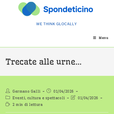
Salta
al
contenuto
Menu
Trecate alle urne…
Autore
Articolo
Germano Galli
01/04/2026
dell'articolo:
pubblicato:
Categoria
Ultima
Eventi, cultura e spettacoli
01/04/2026
dell'articolo:
modifica
Tempo
2 min di lettura
dell'articolo:
di
lettura: