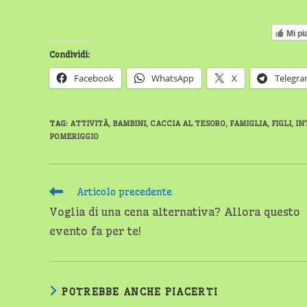
Mi pi
Condividi:
Facebook
WhatsApp
X
Telegr
TAG
:
ATTIVITÀ
,
BAMBINI
,
CACCIA AL TESORO
,
FAMIGLIA
,
FIGLI
,
IN
POMERIGGIO
Leggi
Articolo precedente
altri
Voglia di una cena alternativa? Allora questo
articoli
evento fa per te!
POTREBBE ANCHE PIACERTI