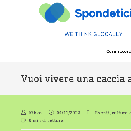
Salta
al
contenuto
Cosa succede
Vuoi vivere una caccia a
Autore
Articolo
Categoria
Kikka
04/11/2022
Eventi, cultura 
dell'articolo:
pubblicato:
dell'articolo:
Tempo
0 min di lettura
di
lettura: