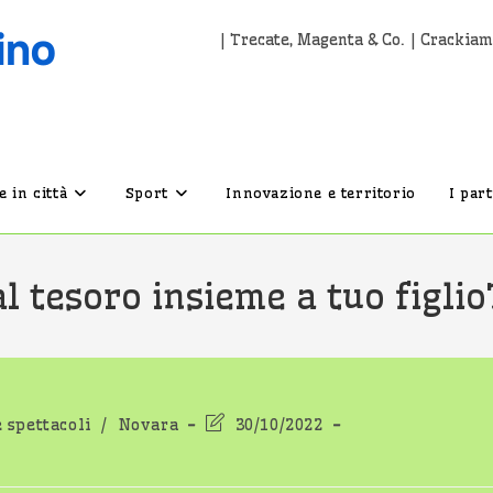
| Trecate, Magenta & Co. | Crackiam
 in città
Sport
Innovazione e territorio
I par
l tesoro insieme a tuo figlio
Ultima
e spettacoli
/
Novara
30/10/2022
modifica
dell'articolo: