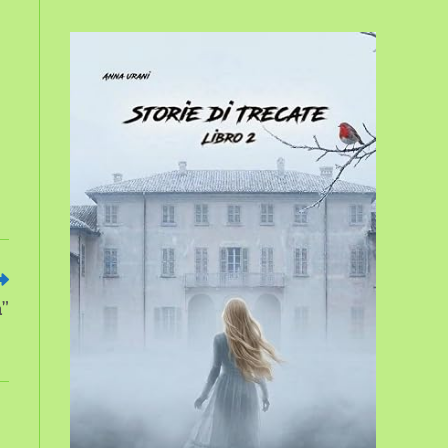
sito
web
a”