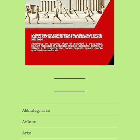
Abbiategrasso
Arluno
Arte