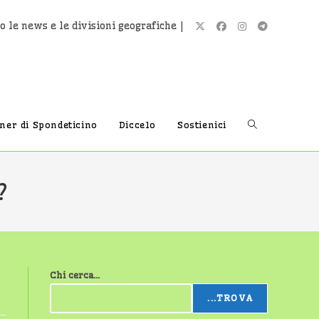
o le news e le divisioni geografiche |
Attiva/disatti
tner di Spondeticino
Diccelo
Sostienici
la
?
ricerca
Chi cerca...
sul
...TROVA