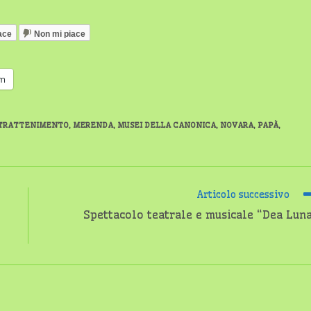
ace
Non mi piace
am
TRATTENIMENTO
,
MERENDA
,
MUSEI DELLA CANONICA
,
NOVARA
,
PAPÀ
,
Articolo successivo
Spettacolo teatrale e musicale “Dea Lun