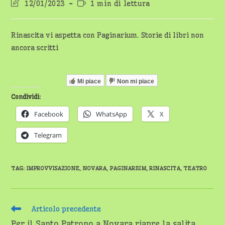
Ultima
Tempo
12/01/2023
1 min di lettura
modifica
di
dell'articolo:
lettura:
Rinascita vi aspetta con Paginarium. Storie di libri non
ancora scritti
Mi piace
Non mi piace
Condividi:
Facebook
WhatsApp
X
Telegram
TAG
:
IMPROVVISAZIONE
,
NOVARA
,
PAGINARIUM
,
RINASCITA
,
TEATRO
Leggi
Articolo precedente
altri
Per il Santo Patrono a Novara riapre la salita