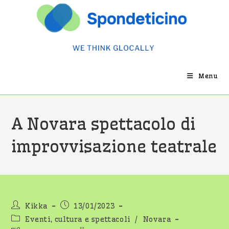
Salta
al
contenuto
Menu
A Novara spettacolo di
improvvisazione teatrale
Autore
Articolo
Kikka
13/01/2023
dell'articolo:
pubblicato:
Categoria
Eventi, cultura e spettacoli
/
Novara
dell'articolo: