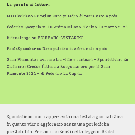
La parola ai lettori
Massimiliano Favoti
su
Raro puledro di zebra nato a pois
Federico Lacapria
su
106esima Milano-Torino 19 marzo 2025
Bidenalrogo
su
VIGEVANO-VISTARINO
PaolaSpeccher
su
Raro puledro di zebra nato a pois
Gran Piemonte novarese tra ville e santuari - Spondeticino
su
Ciclismo : Cresce l’attesa a Borgomanero per il Gran
Piemonte 2024 – di Federico La Capria
Spondeticino non rappresenta una testata giornalistica,
in quanto viene aggiornato senza una periodicità
prestabilita. Pertanto, ai sensi della legge n. 62 del