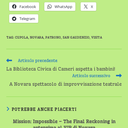
Facebook
WhatsApp
X
Telegram
TAG
:
CUPOLA
,
NOVARA
,
PATRONO
,
SAN GAUDENZIO
,
VISITA
Leggi
Articolo precedente
altri
La Biblioteca Civica di Cameri aspetta i bambini!
articoli
Articolo successivo
A Novara spettacolo di improvvisazione teatrale
POTREBBE ANCHE PIACERTI
Mission: Impossible – The Final Reckoning in
anteprima al VIP di Novara