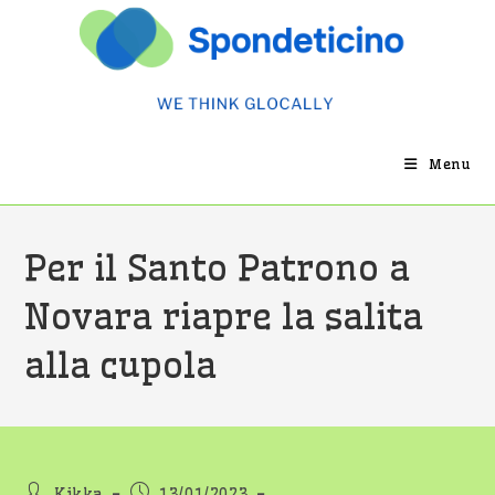
Salta
al
contenuto
Menu
Per il Santo Patrono a
Novara riapre la salita
alla cupola
Autore
Articolo
Kikka
13/01/2023