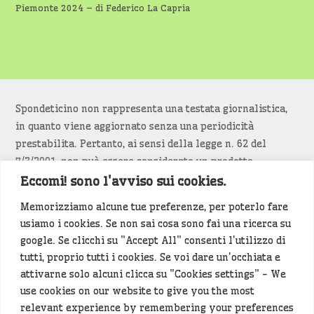
Piemonte 2024 – di Federico La Capria
Spondeticino non rappresenta una testata giornalistica,
in quanto viene aggiornato senza una periodicità
prestabilita. Pertanto, ai sensi della legge n. 62 del
7/3/2001, non può essere considerato un prodotto
editoriale.
Eccomi! sono l'avviso sui cookies.
Memorizziamo alcune tue preferenze, per poterlo fare
Siamo attenti a non violare copyright e diritti
usiamo i cookies. Se non sai cosa sono fai una ricerca su
d’immagine. Se un contenuto è di tua proprietà e vuoi
google. Se clicchi su "Accept All" consenti l'utilizzo di
richiederne la rimozione
diccelo
(<- clicca per inviarci un
tutti, proprio tutti i cookies. Se voi dare un'occhiata e
messaggio).
attivarne solo alcuni clicca su "Cookies settings" - We
use cookies on our website to give you the most
Alcuni articoli sono generati in bozza rielaborando, con
relevant experience by remembering your preferences
l'intelligenza artificiale generativa, contenuti