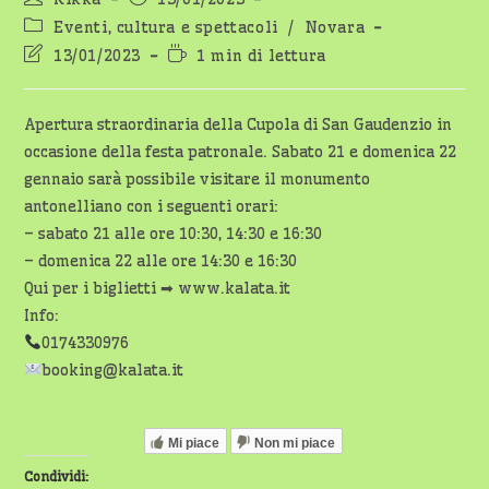
dell'articolo:
pubblicato:
Categoria
Eventi, cultura e spettacoli
/
Novara
dell'articolo:
Ultima
Tempo
13/01/2023
1 min di lettura
modifica
di
dell'articolo:
lettura:
Apertura straordinaria della Cupola di San Gaudenzio in
occasione della festa patronale. Sabato 21 e domenica 22
gennaio sarà possibile visitare il monumento
antonelliano con i seguenti orari:
– sabato 21 alle ore 10:30, 14:30 e 16:30
– domenica 22 alle ore 14:30 e 16:30
Qui per i biglietti ➡ www.kalata.it
Info:
0174330976
booking@kalata.it
Mi piace
Non mi piace
Condividi: