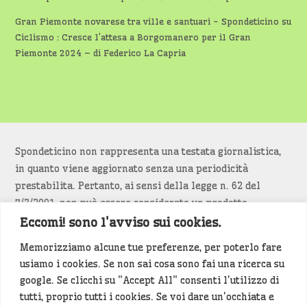
Gran Piemonte novarese tra ville e santuari - Spondeticino
su
Ciclismo : Cresce l’attesa a Borgomanero per il Gran
Piemonte 2024 – di Federico La Capria
Spondeticino non rappresenta una testata giornalistica,
in quanto viene aggiornato senza una periodicità
prestabilita. Pertanto, ai sensi della legge n. 62 del
7/3/2001, non può essere considerato un prodotto
editoriale.
Eccomi! sono l'avviso sui cookies.
Memorizziamo alcune tue preferenze, per poterlo fare
Siamo attenti a non violare copyright e diritti
usiamo i cookies. Se non sai cosa sono fai una ricerca su
d’immagine. Se un contenuto è di tua proprietà e vuoi
google. Se clicchi su "Accept All" consenti l'utilizzo di
richiederne la rimozione
diccelo
(<- clicca per inviarci un
tutti, proprio tutti i cookies. Se voi dare un'occhiata e
messaggio).