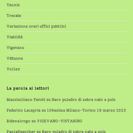
Tennis
Trecate
Variazione orari uffici pubblici
Viabilità
Vigevano
Vittuone
Volley
La parola ai lettori
Massimiliano Favoti
su
Raro puledro di zebra nato a pois
Federico Lacapria
su
106esima Milano-Torino 19 marzo 2025
Bidenalrogo
su
VIGEVANO-VISTARINO
PaolaSpeccher
su
Raro puledro di zebra nato a pois