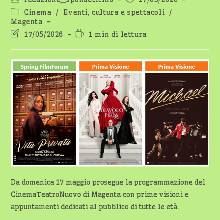
dell'articolo:
pubblicato:
Categoria
Cinema
/
Eventi, cultura e spettacoli
/
dell'articolo:
Magenta
Ultima
Tempo
17/05/2026
1 min di lettura
modifica
di
dell'articolo:
lettura:
Da domenica 17 maggio prosegue la programmazione del
CinemaTeatroNuovo di Magenta con prime visioni e
appuntamenti dedicati al pubblico di tutte le età.