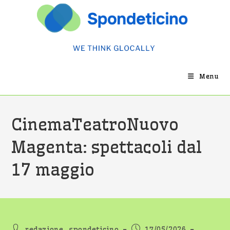
Salta
al
contenuto
Menu
CinemaTeatroNuovo
Magenta: spettacoli dal
17 maggio
Autore
Articolo
redazione_spondeticino
17/05/2026