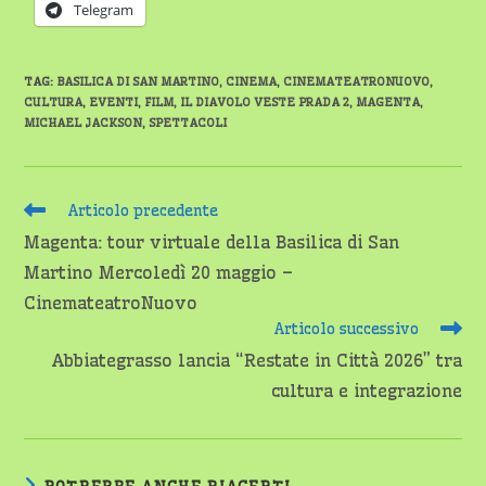
Telegram
TAG
:
BASILICA DI SAN MARTINO
,
CINEMA
,
CINEMATEATRONUOVO
,
CULTURA
,
EVENTI
,
FILM
,
IL DIAVOLO VESTE PRADA 2
,
MAGENTA
,
MICHAEL JACKSON
,
SPETTACOLI
Leggi
Articolo precedente
altri
Magenta: tour virtuale della Basilica di San
articoli
Martino Mercoledì 20 maggio –
CinemateatroNuovo
Articolo successivo
Abbiategrasso lancia “Restate in Città 2026” tra
cultura e integrazione