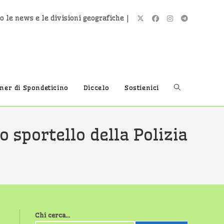
o le news e le divisioni geografiche |
Attiva/disatti
tner di Spondeticino
Diccelo
Sostienici
la
 sportello della Polizia
ricerca
sul
Chi cerca...