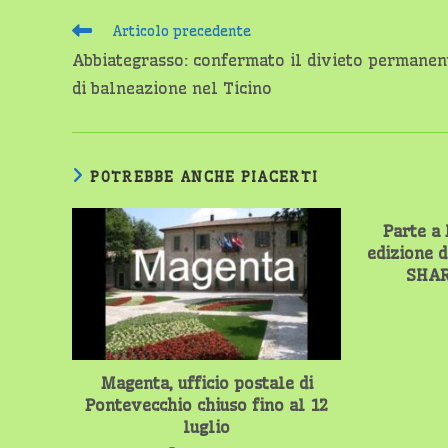
Leggi
Articolo precedente
altri
Abbiategrasso: confermato il divieto permanen
articoli
di balneazione nel Ticino
POTREBBE ANCHE PIACERTI
Parte a
edizione 
SHAR
Magenta, ufficio postale di
Pontevecchio chiuso fino al 12
luglio