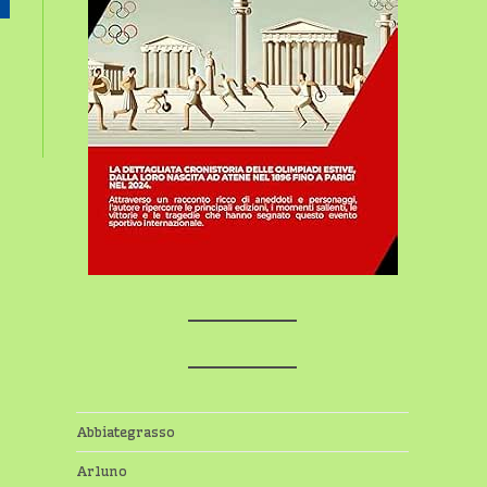
Abbiategrasso
Arluno