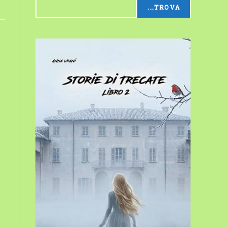
...TROVA
sito
web