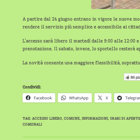
A partire dal 24 giugno entrano in vigore le nuove mod
rendere il servizio più semplice e accessibile ai cittad
L’accesso sarà libero il martedì dalle 9:00 alle 12:00 e
prenotazione. Il sabato, invece, lo sportello resterà
La novità consente una maggiore flessibilità, sopratt
Mi pi
Condividi:
Facebook
WhatsApp
X
Telegr
TAG
:
ACCESSO LIBERO
,
COMUNE
,
INFORMAZIONI
,
ORARI DI APERT
COMUNALI