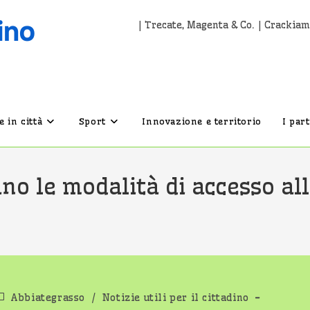
| Trecate, Magenta & Co. | Crackiam
 in città
Sport
Innovazione e territorio
I par
o le modalità di accesso allo
ategoria
Abbiategrasso
/
Notizie utili per il cittadino
ell'articolo: