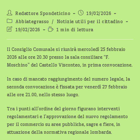
Autore
Articolo
Redattore Spondeticino
19/02/2026
dell'articolo:
pubblicato:
Categoria
Abbiategrasso
/
Notizie utili per il cittadino
dell'articolo:
Ultima
Tempo
19/02/2026
1 min di lettura
modifica
di
dell'articolo:
lettura:
Il Consiglio Comunale si riunirà mercoledì 25 febbraio
2026 alle ore 20.30 presso la sala consiliare “F.
Moschino” del Castello Visconteo, in prima convocazione.
In caso di mancato raggiungimento del numero legale, la
seconda convocazione è fissata per venerdì 27 febbraio
alle ore 21.00, nello stesso luogo.
Tra i punti all’ordine del giorno figurano interventi
regolamentari e l’approvazione del nuovo regolamento
per il commercio su aree pubbliche, sagre e fiere, in
attuazione della normativa regionale lombarda.