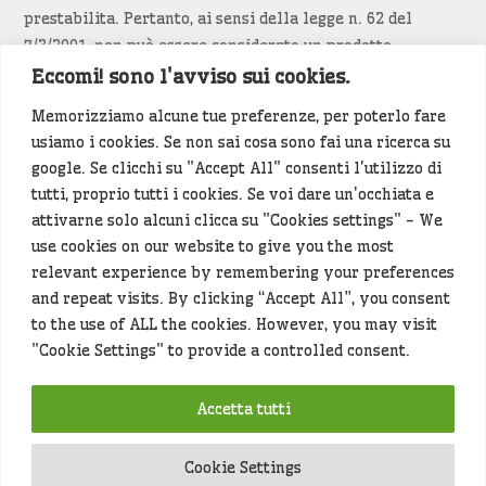
prestabilita. Pertanto, ai sensi della legge n. 62 del
7/3/2001, non può essere considerato un prodotto
editoriale.
Eccomi! sono l'avviso sui cookies.
Memorizziamo alcune tue preferenze, per poterlo fare
Siamo attenti a non violare copyright e diritti
usiamo i cookies. Se non sai cosa sono fai una ricerca su
d’immagine. Se un contenuto è di tua proprietà e vuoi
google. Se clicchi su "Accept All" consenti l'utilizzo di
richiederne la rimozione
diccelo
(<- clicca per inviarci un
tutti, proprio tutti i cookies. Se voi dare un'occhiata e
messaggio).
attivarne solo alcuni clicca su "Cookies settings" - We
use cookies on our website to give you the most
Alcuni articoli sono generati in bozza rielaborando, con
relevant experience by remembering your preferences
l'intelligenza artificiale generativa, contenuti
and repeat visits. By clicking “Accept All”, you consent
provenienti da fonti istituzionali e altri siti di interesse
to the use of ALL the cookies. However, you may visit
locale. Prima della pubblicazioni l'articolo viene
"Cookie Settings" to provide a controlled consent.
controllato dalla redazione.
Accetta tutti
Hey che fine fanno i miei dati (privacy policy)
?
Cookie Settings