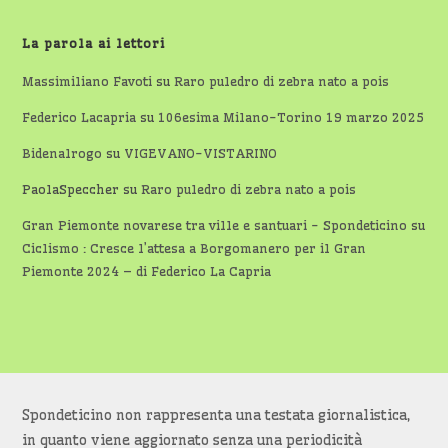
La parola ai lettori
Massimiliano Favoti
su
Raro puledro di zebra nato a pois
Federico Lacapria
su
106esima Milano-Torino 19 marzo 2025
Bidenalrogo
su
VIGEVANO-VISTARINO
PaolaSpeccher
su
Raro puledro di zebra nato a pois
Gran Piemonte novarese tra ville e santuari - Spondeticino
su
Ciclismo : Cresce l’attesa a Borgomanero per il Gran
Piemonte 2024 – di Federico La Capria
Spondeticino non rappresenta una testata giornalistica,
in quanto viene aggiornato senza una periodicità