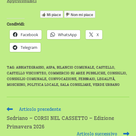
Approfondisci
Mi piace
Non mi piace
Condividi:
Facebook
WhatsApp
X
Telegram
TAG
:
ABBIATEGRASSO
,
ASPA
,
BILANCIO COMUNALE
,
CASTELLO
,
CASTELLO VISCONTEO
,
COMMERCIO SU AREE PUBBLICHE
,
CONSIGLIO
,
CONSIGLIO COMUNALE
,
CONVOCAZIONE
,
FEBBRAIO
,
LEGALITÀ
,
MOSCHINO
,
POLITICA LOCALE
,
SALA CONSILIARE
,
VERDE URBANO
Leggi
Articolo precedente
altri
Sedriano – CORSI NEL CASSETTO – Edizione
articoli
Primavera 2026
Articolo successivo