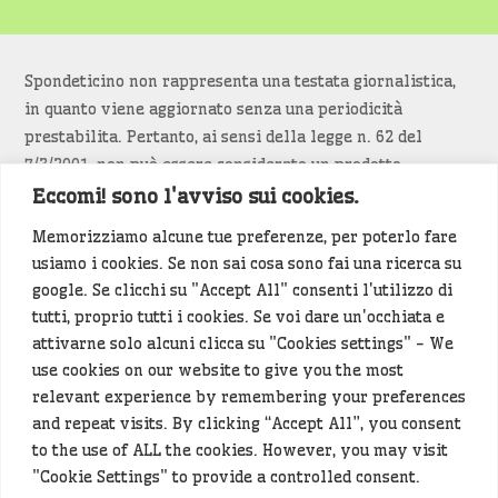
Spondeticino non rappresenta una testata giornalistica,
in quanto viene aggiornato senza una periodicità
prestabilita. Pertanto, ai sensi della legge n. 62 del
7/3/2001, non può essere considerato un prodotto
editoriale.
Eccomi! sono l'avviso sui cookies.
Memorizziamo alcune tue preferenze, per poterlo fare
Siamo attenti a non violare copyright e diritti
usiamo i cookies. Se non sai cosa sono fai una ricerca su
d’immagine. Se un contenuto è di tua proprietà e vuoi
google. Se clicchi su "Accept All" consenti l'utilizzo di
richiederne la rimozione
diccelo
(<- clicca per inviarci un
tutti, proprio tutti i cookies. Se voi dare un'occhiata e
messaggio).
attivarne solo alcuni clicca su "Cookies settings" - We
use cookies on our website to give you the most
Alcuni articoli sono generati in bozza rielaborando, con
relevant experience by remembering your preferences
l'intelligenza artificiale generativa, contenuti
and repeat visits. By clicking “Accept All”, you consent
provenienti da fonti istituzionali e altri siti di interesse
to the use of ALL the cookies. However, you may visit
locale. Prima della pubblicazioni l'articolo viene
"Cookie Settings" to provide a controlled consent.
controllato dalla redazione.