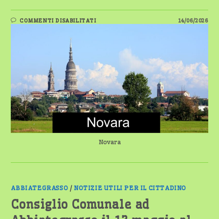
SU
COMMENTI DISABILITATI
14/06/2026
CONVOCATO
IL
CONSIGLIO
COMUNALE
DI
NOVARA:
SEDUTA
IL
15
GIUGNO
Novara
ABBIATEGRASSO
/
NOTIZIE UTILI PER IL CITTADINO
Consiglio Comunale ad