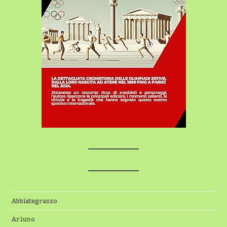
Abbiategrasso
Arluno