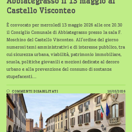
Abbiategrasso il 13 maggio al
Castello Visconteo
È convocato per mercoledì 13 maggio 2026 alle ore 20.30
il Consiglio Comunale di Abbiategrasso presso la sala F.
Moschino del Castello Visconteo. All’ordine del giorno
numerosi temi amministrativi e di interesse pubblico, tra
cui sicurezza urbana, viabilità, patrimonio immobiliare,
scuola, politiche giovanili e mozioni dedicate al decoro
urbano e alla prevenzione del consumo di sostanze
stupefacenti.…
SU
COMMENTI DISABILITATI
10/05/2026
CONSIGLIO
COMUNALE
AD
ABBIATEGRASSO
IL
13
MAGGIO
AL
CASTELLO
VISCONTEO