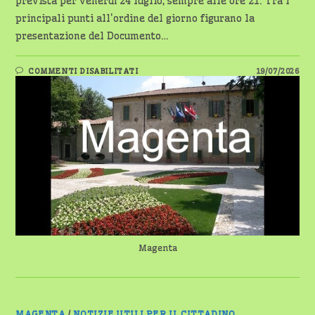
prevista per venerdì 24 luglio, sempre alle ore 21. Tra i
principali punti all'ordine del giorno figurano la
presentazione del Documento…
SU
COMMENTI DISABILITATI
19/07/2026
MAGENTA,
CONVOCATO
IL
CONSIGLIO
COMUNALE:
SEDUTA
IL
23
LUGLIO
Magenta
MAGENTA
/
NOTIZIE UTILI PER IL CITTADINO