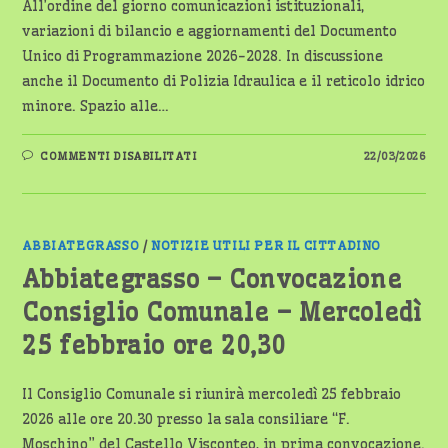
All’ordine del giorno comunicazioni istituzionali,
variazioni di bilancio e aggiornamenti del Documento
Unico di Programmazione 2026-2028. In discussione
anche il Documento di Polizia Idraulica e il reticolo idrico
minore. Spazio alle…
SU
COMMENTI DISABILITATI
22/03/2026
CONSIGLIO
COMUNALE
A
MAGENTA:
CONVOCAZIONE
E
TEMI
ABBIATEGRASSO
/
NOTIZIE UTILI PER IL CITTADINO
IN
AGENDA
Abbiategrasso – Convocazione
Consiglio Comunale – Mercoledì
25 febbraio ore 20,30
Il Consiglio Comunale si riunirà mercoledì 25 febbraio
2026 alle ore 20.30 presso la sala consiliare “F.
Moschino” del Castello Visconteo, in prima convocazione.