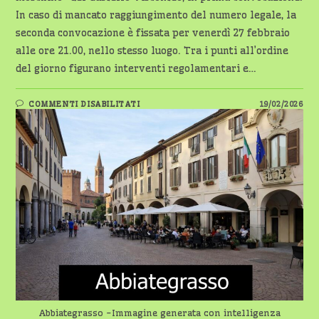
In caso di mancato raggiungimento del numero legale, la
seconda convocazione è fissata per venerdì 27 febbraio
alle ore 21.00, nello stesso luogo. Tra i punti all’ordine
del giorno figurano interventi regolamentari e…
SU
COMMENTI DISABILITATI
19/02/2026
ABBIATEGRASSO
–
CONVOCAZIONE
CONSIGLIO
COMUNALE
–
MERCOLEDÌ
25
FEBBRAIO
ORE
20,30
Abbiategrasso -Immagine generata con intelligenza