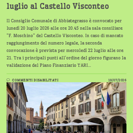
luglio al Castello Visconteo
Il Consiglio Comunale di Abbiategrasso è convocato per
lunedì 20 luglio 2026 alle ore 20.45 nella sala consiliare
"F. Moschino" del Castello Visconteo. In caso di mancato
raggiungimento del numero legale, la seconda
convocazione è prevista per mercoledì 22 luglio alle ore
21. Tra i principali punti all'ordine del giorno figurano la
validazione del Piano Finanziario TARI…
SU
COMMENTI DISABILITATI
19/07/2026
ABBIATEGRASSO,
CONSIGLIO
COMUNALE
CONVOCATO
LUNEDÌ
20
LUGLIO
AL
CASTELLO
VISCONTEO