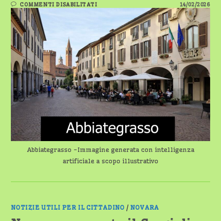
SU
COMMENTI DISABILITATI
14/02/2026
ABBIATEGRASSO:
DOPPIO
APPUNTAMENTO
PER
LA
COMMISSIONE
CONSILIARE
3ª
Abbiategrasso -Immagine generata con intelligenza
artificiale a scopo illustrativo
NOTIZIE UTILI PER IL CITTADINO
/
NOVARA