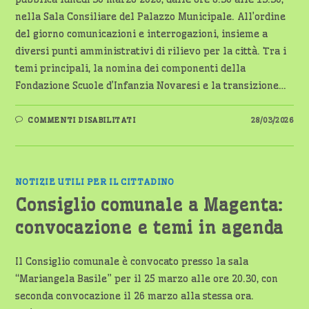
nella Sala Consiliare del Palazzo Municipale. All’ordine
del giorno comunicazioni e interrogazioni, insieme a
diversi punti amministrativi di rilievo per la città. Tra i
temi principali, la nomina dei componenti della
Fondazione Scuole d’Infanzia Novaresi e la transizione…
SU
COMMENTI DISABILITATI
28/03/2026
CONSIGLIO
COMUNALE
A
NOVARA:
CONVOCATA
LA
SEDUTA
NOTIZIE UTILI PER IL CITTADINO
DEL
30
Consiglio comunale a Magenta:
MARZO
convocazione e temi in agenda
Il Consiglio comunale è convocato presso la sala
“Mariangela Basile” per il 25 marzo alle ore 20.30, con
seconda convocazione il 26 marzo alla stessa ora.