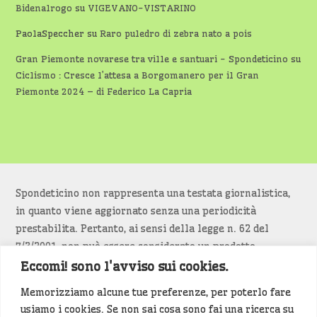
Bidenalrogo
su
VIGEVANO-VISTARINO
PaolaSpeccher
su
Raro puledro di zebra nato a pois
Gran Piemonte novarese tra ville e santuari - Spondeticino
su
Ciclismo : Cresce l’attesa a Borgomanero per il Gran
Piemonte 2024 – di Federico La Capria
Spondeticino non rappresenta una testata giornalistica,
in quanto viene aggiornato senza una periodicità
prestabilita. Pertanto, ai sensi della legge n. 62 del
7/3/2001, non può essere considerato un prodotto
editoriale.
Eccomi! sono l'avviso sui cookies.
Memorizziamo alcune tue preferenze, per poterlo fare
Siamo attenti a non violare copyright e diritti
usiamo i cookies. Se non sai cosa sono fai una ricerca su
d’immagine. Se un contenuto è di tua proprietà e vuoi