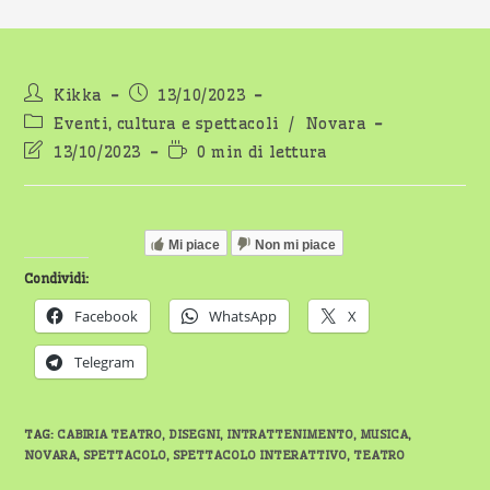
Autore
Articolo
Kikka
13/10/2023
dell'articolo:
pubblicato:
Categoria
Eventi, cultura e spettacoli
/
Novara
dell'articolo:
Ultima
Tempo
13/10/2023
0 min di lettura
modifica
di
dell'articolo:
lettura:
Mi piace
Non mi piace
Condividi:
Facebook
WhatsApp
X
Telegram
TAG
:
CABIRIA TEATRO
,
DISEGNI
,
INTRATTENIMENTO
,
MUSICA
,
NOVARA
,
SPETTACOLO
,
SPETTACOLO INTERATTIVO
,
TEATRO