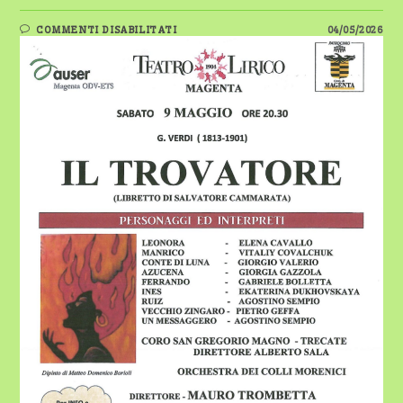
SU
COMMENTI DISABILITATI
04/05/2026
MAGENTA,
LIRICA
E
SOLIDARIETÀ:
IN
SCENA
“IL
TROVATORE”
–
9
MAGGIO