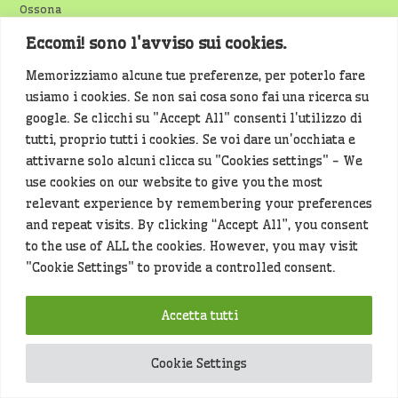
Ossona
Eccomi! sono l'avviso sui cookies.
Pallavolo
Raccolta rifiuti
Memorizziamo alcune tue preferenze, per poterlo fare
usiamo i cookies. Se non sai cosa sono fai una ricerca su
Rassegna Stampa
google. Se clicchi su "Accept All" consenti l'utilizzo di
Robecco
tutti, proprio tutti i cookies. Se voi dare un'occhiata e
attivarne solo alcuni clicca su "Cookies settings" - We
Romentino
use cookies on our website to give you the most
Salute
relevant experience by remembering your preferences
and repeat visits. By clicking “Accept All”, you consent
Santo Stefano
to the use of ALL the cookies. However, you may visit
Scuola
"Cookie Settings" to provide a controlled consent.
Sedriano
Accetta tutti
Sport
Teatro
Cookie Settings
Tennis