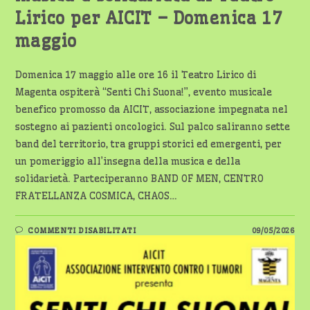
Lirico per AICIT – Domenica 17
maggio
Domenica 17 maggio alle ore 16 il Teatro Lirico di
Magenta ospiterà “Senti Chi Suona!”, evento musicale
benefico promosso da AICIT, associazione impegnata nel
sostegno ai pazienti oncologici. Sul palco saliranno sette
band del territorio, tra gruppi storici ed emergenti, per
un pomeriggio all’insegna della musica e della
solidarietà. Parteciperanno BAND OF MEN, CENTRO
FRATELLANZA COSMICA, CHAOS…
SU
COMMENTI DISABILITATI
09/05/2026
MAGENTA,
“SENTI
CHI
SUONA!”:
MUSICA
E
SOLIDARIETÀ
AL