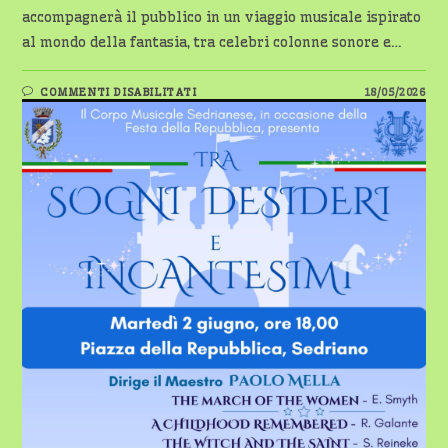
accompagnerà il pubblico in un viaggio musicale ispirato
al mondo della fantasia, tra celebri colonne sonore e…
SU
COMMENTI DISABILITATI
18/05/2026
SEDRIANO
CELEBRA
IL
2
GIUGNO
CON
IL
CONCERTO
DEL
CORPO
MUSICALE
SEDRIANESE