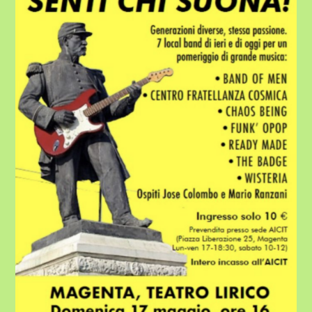
TEATRO
LIRICO
PER
AICIT
–
DOMENICA
17
MAGGIO