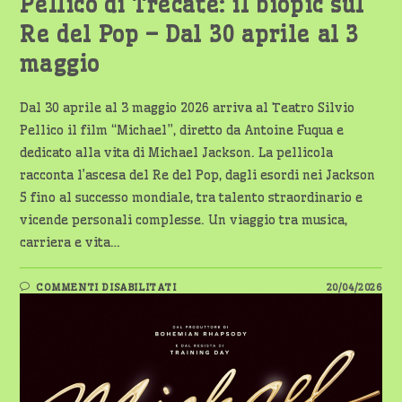
Pellico di Trecate: il biopic sul
Re del Pop – Dal 30 aprile al 3
maggio
Dal 30 aprile al 3 maggio 2026 arriva al Teatro Silvio
Pellico il film “Michael”, diretto da Antoine Fuqua e
dedicato alla vita di Michael Jackson. La pellicola
racconta l’ascesa del Re del Pop, dagli esordi nei Jackson
5 fino al successo mondiale, tra talento straordinario e
vicende personali complesse. Un viaggio tra musica,
carriera e vita…
SU
COMMENTI DISABILITATI
20/04/2026
“MICHAEL”
AL
TEATRO
SILVIO
PELLICO
DI
TRECATE:
IL
BIOPIC