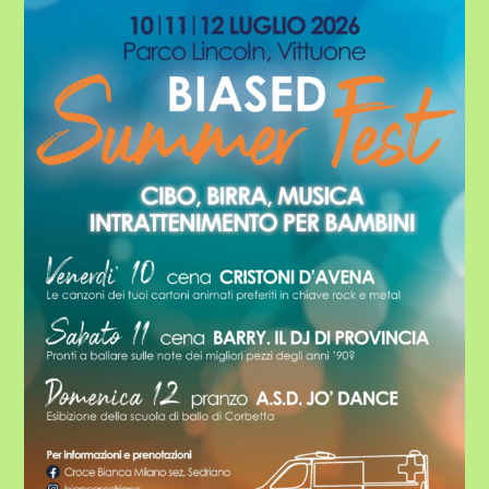
TORNA
IL
BIASED
SUMMER
FEST
AL
PARCO
LINCOLN
–
10|11|12
LUGLIO