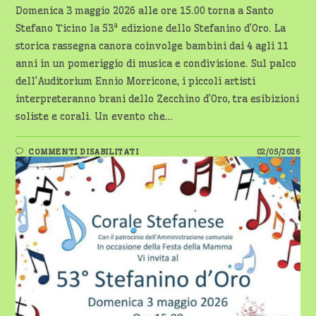
Domenica 3 maggio 2026 alle ore 15.00 torna a Santo
Stefano Ticino la 53ª edizione dello Stefanino d’Oro. La
storica rassegna canora coinvolge bambini dai 4 agli 11
anni in un pomeriggio di musica e condivisione. Sul palco
dell’Auditorium Ennio Morricone, i piccoli artisti
interpreteranno brani dello Zecchino d’Oro, tra esibizioni
soliste e corali. Un evento che…
SU
COMMENTI DISABILITATI
02/05/2026
STEFANINO
D’ORO:
MUSICA
E
TRADIZIONE
PER
I
PIÙ
PICCOLI
–
DOMENICA
3
MAGGIO
2026
ALLE
ORE
15.00