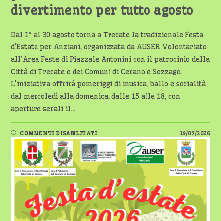
divertimento per tutto agosto
Dal 1° al 30 agosto torna a Trecate la tradizionale Festa
d’Estate per Anziani, organizzata da AUSER Volontariato
all'Area Feste di Piazzale Antonini con il patrocinio della
Città di Trecate e dei Comuni di Cerano e Sozzago.
L'iniziativa offrirà pomeriggi di musica, ballo e socialità
dal mercoledì alla domenica, dalle 15 alle 18, con
aperture serali il…
SU
COMMENTI DISABILITATI
19/07/2026
TRECATE,
TORNA
LA
FESTA
D’ESTATE
PER
ANZIANI:
MUSICA
E
DIVERTIMENTO
PER
TUTTO
AGOSTO