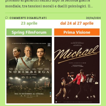
processo ai gerarchi nazisti dopo la Seconda guerra
mondiale, tra tensioni morali e duelli psicologici. Il…
SU
COMMENTI DISABILITATI
20/04/2026
SPRING
FILMFORUM
E
PRIMAVISIONI
AL
CINEMATEATRONUOVO
DI
MAGENTA
–
DAL
23
AL
27
APRILE