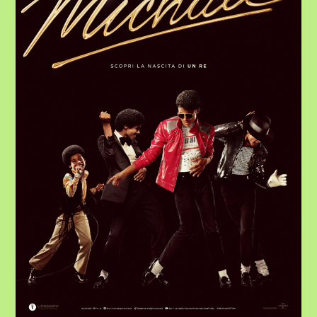
SUL
RE
DEL
POP
–
DAL
30
APRILE
AL
3
MAGGIO