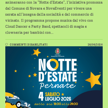
animeranno con la "Notte d'Estate", l'iniziativa promossa
dal Comune di Novara e NovaEventi per vivere una
serata all'insegna della socialità e del commercio di
vicinato. Il programma propone musica dal vivo con
Cloud Dancer e Party Band, spettacoli di magia e
clowneria per bambini con…
SU
COMMENTI DISABILITATI
26/06/2026
PERNATE
SI
PREPARA
ALLA
“NOTTE
D’ESTATE”
TRA
MUSICA,
SPETTACOLI
E
NEGOZI
APERTI
–
SABATO
4
LUGLIO