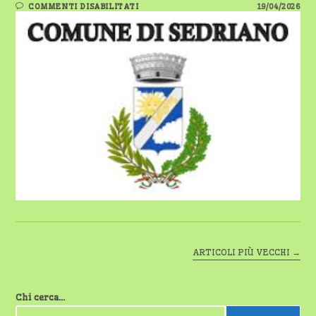
SU
COMMENTI DISABILITATI
19/04/2026
SEDRIANO:
AL
VIA
LE
CANDIDATURE
PER
“NOTTE
DI
NOTE
4”
ARTICOLI PIÙ VECCHI
→
Chi cerca...