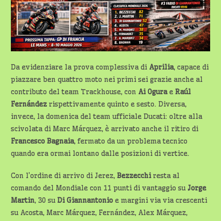
Da evidenziare la prova complessiva di
Aprilia
, capace di
piazzare ben quattro moto nei primi sei grazie anche al
contributo del team Trackhouse, con
Ai Ogura
e
Raúl
Fernández
rispettivamente quinto e sesto. Diversa,
invece, la domenica del team ufficiale Ducati: oltre alla
scivolata di Marc Márquez, è arrivato anche il ritiro di
Francesco Bagnaia
, fermato da un problema tecnico
quando era ormai lontano dalle posizioni di vertice.
Con l’ordine di arrivo di Jerez,
Bezzecchi
resta al
comando del Mondiale con 11 punti di vantaggio su
Jorge
Martin
, 30 su
Di Giannantonio
e margini via via crescenti
su Acosta, Marc Márquez, Fernández, Alex Márquez,