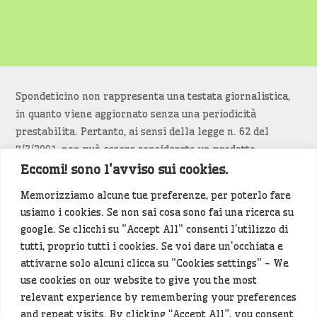
Spondeticino non rappresenta una testata giornalistica,
in quanto viene aggiornato senza una periodicità
prestabilita. Pertanto, ai sensi della legge n. 62 del
7/3/2001, non può essere considerato un prodotto
editoriale.
Eccomi! sono l'avviso sui cookies.
Memorizziamo alcune tue preferenze, per poterlo fare
Siamo attenti a non violare copyright e diritti
usiamo i cookies. Se non sai cosa sono fai una ricerca su
d’immagine. Se un contenuto è di tua proprietà e vuoi
google. Se clicchi su "Accept All" consenti l'utilizzo di
richiederne la rimozione
diccelo
(<- clicca per inviarci un
tutti, proprio tutti i cookies. Se voi dare un'occhiata e
messaggio).
attivarne solo alcuni clicca su "Cookies settings" - We
use cookies on our website to give you the most
Alcuni articoli sono generati in bozza rielaborando, con
relevant experience by remembering your preferences
l'intelligenza artificiale generativa, contenuti
and repeat visits. By clicking “Accept All”, you consent