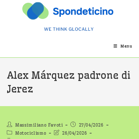
Salta
al
contenuto
Menu
Alex Márquez padrone di
Jerez
Autore
Articolo
Massimiliano Favoti
27/04/2026
dell'articolo:
pubblicato:
Categoria
Ultima
Motociclismo
26/04/2026
dell'articolo:
modifica