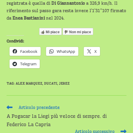
registrata è quella di
Di Giannantonio
a 326,9 km/h. Il
riferimento sul passo gara resta invece l’1’31”107 firmato
da
Enea Bastianini
nel 2024.
Mi piace
Non mi piace
Condividi:
Facebook
WhatsApp
X
Telegram
TAG
:
ALEX MARQUEZ
,
DUCATI
,
JEREZ
Leggi
Articolo precedente
altri
A Pogacar la Liegi più veloce di sempre. di
articoli
Federico La Capria
Articolo successivo