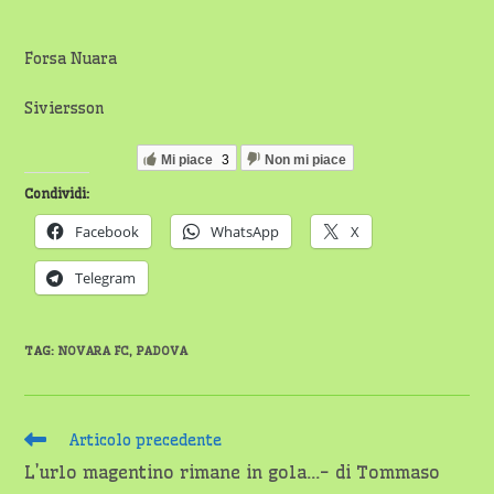
Forsa Nuara
Siviersson
Mi piace
3
Non mi piace
Condividi:
Facebook
WhatsApp
X
Telegram
TAG
:
NOVARA FC
,
PADOVA
Leggi
Articolo precedente
altri
L’urlo magentino rimane in gola…- di Tommaso
articoli