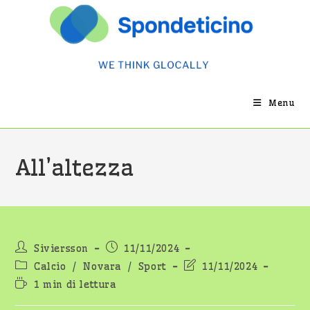
Salta
al
contenuto
Menu
All’altezza
Autore
Articolo
Siviersson
11/11/2024
dell'articolo:
pubblicato:
Categoria
Ultima
Calcio
/
Novara
/
Sport
11/11/2024
dell'articolo:
modifica
Tempo
1 min di lettura
dell'articolo:
di
lettura: