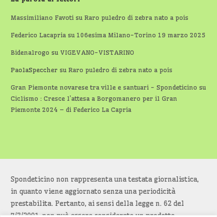
Massimiliano Favoti
su
Raro puledro di zebra nato a pois
Federico Lacapria
su
106esima Milano-Torino 19 marzo 2025
Bidenalrogo
su
VIGEVANO-VISTARINO
PaolaSpeccher
su
Raro puledro di zebra nato a pois
Gran Piemonte novarese tra ville e santuari - Spondeticino
su
Ciclismo : Cresce l’attesa a Borgomanero per il Gran
Piemonte 2024 – di Federico La Capria
Spondeticino non rappresenta una testata giornalistica,
in quanto viene aggiornato senza una periodicità
prestabilita. Pertanto, ai sensi della legge n. 62 del
7/3/2001, non può essere considerato un prodotto