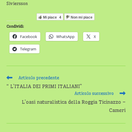
Siviersson
Mi piace
4
Non mi piace
Condividi:
Facebook
WhatsApp
X
Telegram
Leggi
Articolo precedente
altri
“ L’ITALIA DEI PRIMI ITALIANI”
articoli
Articolo successivo
L’oasi naturalistica della Roggia Ticinazzo –
Cameri