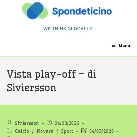
Salta
al
contenuto
Menu
Vista play-off – di
Siviersson
Autore
Articolo
Siviersson
04/03/2026
dell'articolo:
pubblicato:
Categoria
Ultima
Calcio
/
Novara
/
Sport
04/03/2026
dell'articolo:
modifica