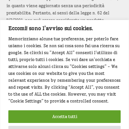
in quanto viene aggiornato senza una periodicità
prestabilita. Pertanto, ai sensi della legge n. 62 del
7/3/2001, non può essere considerato un prodotto
editoriale.
Eccomi! sono l'avviso sui cookies.
Memorizziamo alcune tue preferenze, per poterlo fare
Siamo attenti a non violare copyright e diritti
usiamo i cookies. Se non sai cosa sono fai una ricerca su
d’immagine. Se un contenuto è di tua proprietà e vuoi
google. Se clicchi su "Accept All" consenti l'utilizzo di
richiederne la rimozione
diccelo
(<- clicca per inviarci un
tutti, proprio tutti i cookies. Se voi dare un'occhiata e
messaggio).
attivarne solo alcuni clicca su "Cookies settings" - We
use cookies on our website to give you the most
Alcuni articoli sono generati in bozza rielaborando, con
relevant experience by remembering your preferences
l'intelligenza artificiale generativa, contenuti
and repeat visits. By clicking “Accept All”, you consent
provenienti da fonti istituzionali e altri siti di interesse
to the use of ALL the cookies. However, you may visit
locale. Prima della pubblicazioni l'articolo viene
"Cookie Settings" to provide a controlled consent.
controllato dalla redazione.
Accetta tutti
Hey che fine fanno i miei dati (privacy policy)
?