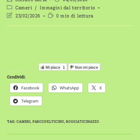
dell'articolo:
pubblicato:
Categoria
Cameri
/
Immagini dal territorio
dell'articolo:
Ultima
Tempo
23/02/2026
0 min di lettura
modifica
di
dell'articolo:
lettura:
Mi piace
1
Non mi piace
Condividi:
Facebook
WhatsApp
X
Telegram
TAG
:
CAMERI
,
PARCODELTICINO
,
ROGGIATICINAZZO