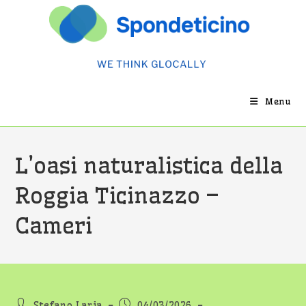
Salta
al
contenuto
Menu
L’oasi naturalistica della
Roggia Ticinazzo –
Cameri
Autore
Articolo
Stefano Laria
04/03/2026