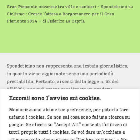
Gran Piemonte novarese tra ville e santuari - Spondeticino
su
Ciclismo : Cresce l’attesa a Borgomanero per il Gran
Piemonte 2024 – di Federico La Capria
Spondeticino non rappresenta una testata giornalistica,
in quanto viene aggiornato senza una periodicità
prestabilita. Pertanto, ai sensi della legge n. 62 del
7/3/2001, non può essere considerato un prodotto
editoriale.
Eccomi! sono l'avviso sui cookies.
Memorizziamo alcune tue preferenze, per poterlo fare
Siamo attenti a non violare copyright e diritti
usiamo i cookies. Se non sai cosa sono fai una ricerca su
d’immagine. Se un contenuto è di tua proprietà e vuoi
google. Se clicchi su "Accept All" consenti l'utilizzo di
richiederne la rimozione
diccelo
(<- clicca per inviarci un
tutti, proprio tutti i cookies. Se voi dare un'occhiata e
messaggio).
attivarne solo alcuni clicca su "Cookies settings" - We