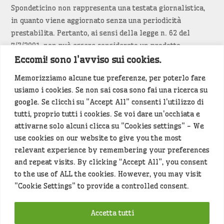
Spondeticino non rappresenta una testata giornalistica,
in quanto viene aggiornato senza una periodicità
prestabilita. Pertanto, ai sensi della legge n. 62 del
7/3/2001, non può essere considerato un prodotto
editoriale.
Eccomi! sono l'avviso sui cookies.
Memorizziamo alcune tue preferenze, per poterlo fare
Siamo attenti a non violare copyright e diritti
usiamo i cookies. Se non sai cosa sono fai una ricerca su
d’immagine. Se un contenuto è di tua proprietà e vuoi
google. Se clicchi su "Accept All" consenti l'utilizzo di
richiederne la rimozione
diccelo
(<- clicca per inviarci un
tutti, proprio tutti i cookies. Se voi dare un'occhiata e
messaggio).
attivarne solo alcuni clicca su "Cookies settings" - We
use cookies on our website to give you the most
Alcuni articoli sono generati in bozza rielaborando, con
relevant experience by remembering your preferences
l'intelligenza artificiale generativa, contenuti
and repeat visits. By clicking “Accept All”, you consent
provenienti da fonti istituzionali e altri siti di interesse
to the use of ALL the cookies. However, you may visit
locale. Prima della pubblicazioni l'articolo viene
"Cookie Settings" to provide a controlled consent.
controllato dalla redazione.
Accetta tutti
Hey che fine fanno i miei dati (privacy policy)
?