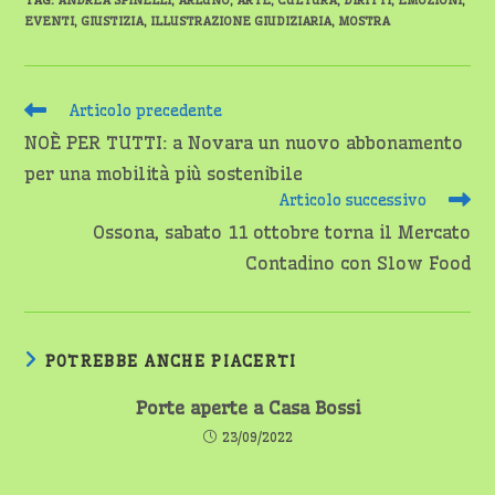
TAG
:
ANDREA SPINELLI
,
ARLUNO
,
ARTE
,
CULTURA
,
DIRITTI
,
EMOZIONI
,
EVENTI
,
GIUSTIZIA
,
ILLUSTRAZIONE GIUDIZIARIA
,
MOSTRA
Leggi
Articolo precedente
altri
NOÈ PER TUTTI: a Novara un nuovo abbonamento
articoli
per una mobilità più sostenibile
Articolo successivo
Ossona, sabato 11 ottobre torna il Mercato
Contadino con Slow Food
POTREBBE ANCHE PIACERTI
Porte aperte a Casa Bossi
23/09/2022