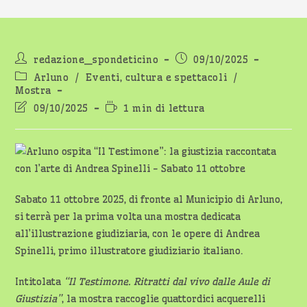
Autore
Articolo
redazione_spondeticino
09/10/2025
dell'articolo:
pubblicato:
Categoria
Arluno
/
Eventi, cultura e spettacoli
/
dell'articolo:
Mostra
Ultima
Tempo
09/10/2025
1 min di lettura
modifica
di
dell'articolo:
lettura:
Sabato 11 ottobre 2025, di fronte al Municipio di Arluno,
si terrà per la prima volta una mostra dedicata
all’illustrazione giudiziaria, con le opere di Andrea
Spinelli, primo illustratore giudiziario italiano.
Intitolata
“Il Testimone. Ritratti dal vivo dalle Aule di
Giustizia”
, la mostra raccoglie quattordici acquerelli