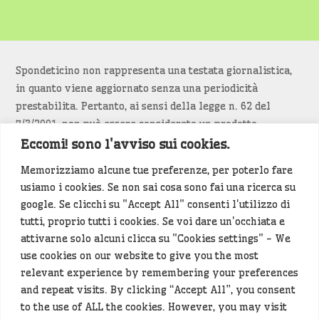
Spondeticino non rappresenta una testata giornalistica,
in quanto viene aggiornato senza una periodicità
prestabilita. Pertanto, ai sensi della legge n. 62 del
7/3/2001, non può essere considerato un prodotto
editoriale.
Eccomi! sono l'avviso sui cookies.
Memorizziamo alcune tue preferenze, per poterlo fare
Siamo attenti a non violare copyright e diritti
usiamo i cookies. Se non sai cosa sono fai una ricerca su
d’immagine. Se un contenuto è di tua proprietà e vuoi
google. Se clicchi su "Accept All" consenti l'utilizzo di
richiederne la rimozione
diccelo
(<- clicca per inviarci un
tutti, proprio tutti i cookies. Se voi dare un'occhiata e
messaggio).
attivarne solo alcuni clicca su "Cookies settings" - We
use cookies on our website to give you the most
Alcuni articoli sono generati in bozza rielaborando, con
relevant experience by remembering your preferences
l'intelligenza artificiale generativa, contenuti
and repeat visits. By clicking “Accept All”, you consent
provenienti da fonti istituzionali e altri siti di interesse
to the use of ALL the cookies. However, you may visit
locale. Prima della pubblicazioni l'articolo viene