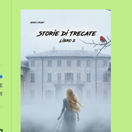
sito
web
E
ON