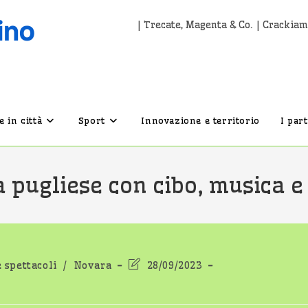
| Trecate, Magenta & Co. | Crackiam
 in città
Sport
Innovazione e territorio
I par
 pugliese con cibo, musica e
Ultima
e spettacoli
/
Novara
28/09/2023
modifica
dell'articolo: