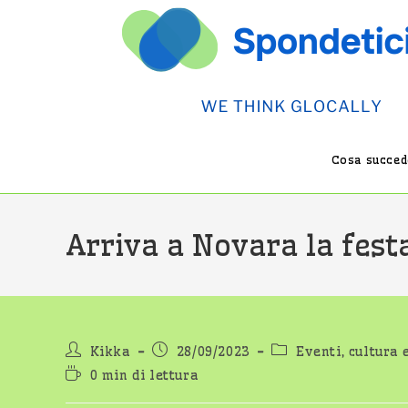
Salta
al
contenuto
Cosa succede
Arriva a Novara la festa
Autore
Articolo
Categoria
Kikka
28/09/2023
Eventi, cultura 
dell'articolo:
pubblicato:
dell'articolo:
Tempo
0 min di lettura
di
lettura: