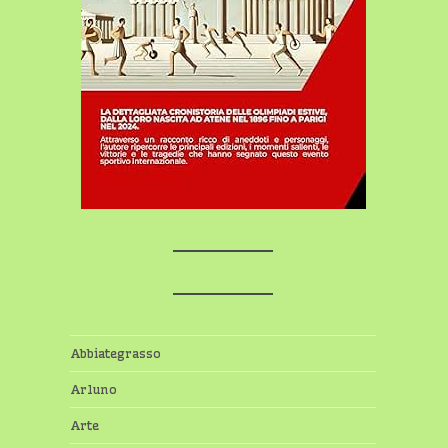
Abbiategrasso
Arluno
Arte