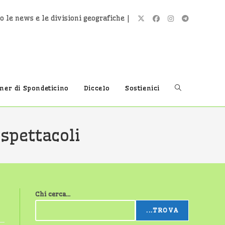
o le news e le divisioni geografiche |
Attiva/disatti
tner di Spondeticino
Diccelo
Sostienici
la
 spettacoli
ricerca
Chi cerca...
sul
...TROVA