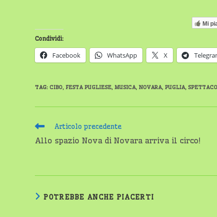
Mi pi
Condividi:
Facebook
WhatsApp
X
Telegr
TAG
:
CIBO
,
FESTA PUGLIESE
,
MUSICA
,
NOVARA
,
PUGLIA
,
SPETTACO
Leggi
Articolo precedente
altri
Allo spazio Nova di Novara arriva il circo!
articoli
POTREBBE ANCHE PIACERTI