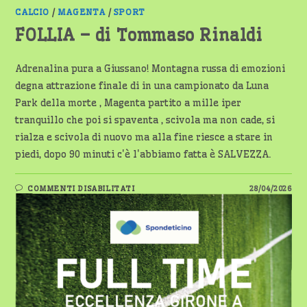
CALCIO
/
MAGENTA
/
SPORT
FOLLIA – di Tommaso Rinaldi
Adrenalina pura a Giussano! Montagna russa di emozioni
degna attrazione finale di in una campionato da Luna
Park della morte , Magenta partito a mille iper
tranquillo che poi si spaventa , scivola ma non cade, si
rialza e scivola di nuovo ma alla fine riesce a stare in
piedi, dopo 90 minuti c'è l'abbiamo fatta è SALVEZZA.
SU
COMMENTI DISABILITATI
28/04/2026
FOLLIA
–
DI
TOMMASO
RINALDI