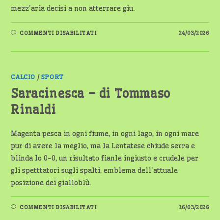
mezz'aria decisi a non atterrare giu.
SU
COMMENTI DISABILITATI
24/03/2026
ASPETTANDO
LA
PRIMAVERA-
DI
TOMMASO
RINALDI
CALCIO
/
SPORT
Saracinesca – di Tommaso
Rinaldi
Magenta pesca in ogni fiume, in ogni lago, in ogni mare
pur di avere la meglio, ma la Lentatese chiude serra e
blinda lo 0-0, un risultato fianle ingiusto e crudele per
gli spetttatori sugli spalti, emblema dell'attuale
posizione dei gialloblù.
SU
COMMENTI DISABILITATI
16/03/2026
SARACINESCA
–