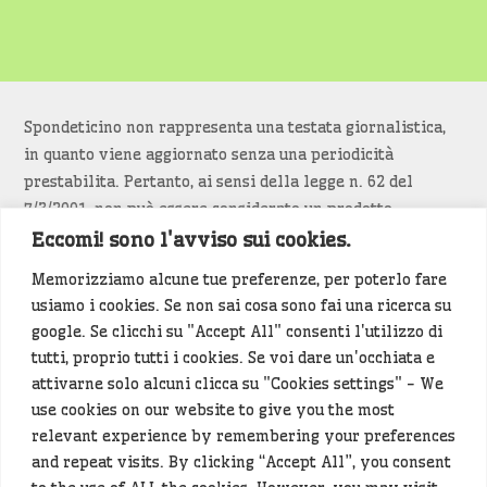
Spondeticino non rappresenta una testata giornalistica,
in quanto viene aggiornato senza una periodicità
prestabilita. Pertanto, ai sensi della legge n. 62 del
7/3/2001, non può essere considerato un prodotto
editoriale.
Eccomi! sono l'avviso sui cookies.
Memorizziamo alcune tue preferenze, per poterlo fare
Siamo attenti a non violare copyright e diritti
usiamo i cookies. Se non sai cosa sono fai una ricerca su
d’immagine. Se un contenuto è di tua proprietà e vuoi
google. Se clicchi su "Accept All" consenti l'utilizzo di
richiederne la rimozione
diccelo
(<- clicca per inviarci un
tutti, proprio tutti i cookies. Se voi dare un'occhiata e
messaggio).
attivarne solo alcuni clicca su "Cookies settings" - We
use cookies on our website to give you the most
Alcuni articoli sono generati in bozza rielaborando, con
relevant experience by remembering your preferences
l'intelligenza artificiale generativa, contenuti
and repeat visits. By clicking “Accept All”, you consent
provenienti da fonti istituzionali e altri siti di interesse