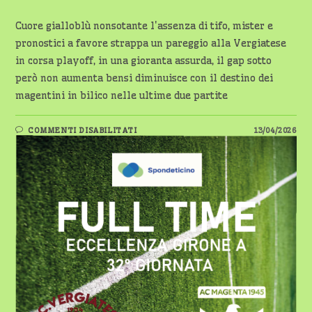
Cuore gialloblù nonsotante l'assenza di tifo, mister e
pronostici a favore strappa un pareggio alla Vergiatese
in corsa playoff, in una gioranta assurda, il gap sotto
però non aumenta bensi diminuisce con il destino dei
magentini in bilico nelle ultime due partite
SU
COMMENTI DISABILITATI
13/04/2026
CONTRO
TUTTO
E
TUTTI
–
DI
TOMMASO
RINALDI