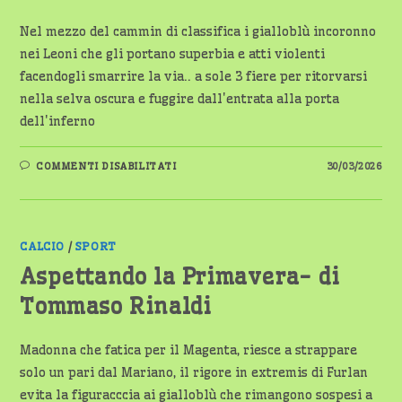
Nel mezzo del cammin di classifica i gialloblù incoronno
nei Leoni che gli portano superbia e atti violenti
facendogli smarrire la via.. a sole 3 fiere per ritorvarsi
nella selva oscura e fuggire dall'entrata alla porta
dell'inferno
SU
COMMENTI DISABILITATI
30/03/2026
INFERNO
–
DI
TOMMASO
RINALDI
CALCIO
/
SPORT
Aspettando la Primavera- di
Tommaso Rinaldi
Madonna che fatica per il Magenta, riesce a strappare
solo un pari dal Mariano, il rigore in extremis di Furlan
evita la figuracccia ai gialloblù che rimangono sospesi a