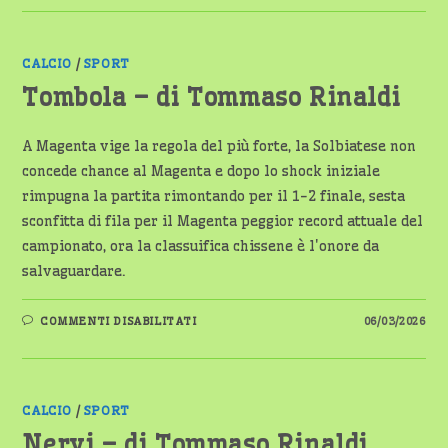
DI
TOMMASO
RINALDI
CALCIO
/
SPORT
Tombola – di Tommaso Rinaldi
A Magenta vige la regola del più forte, la Solbiatese non
concede chance al Magenta e dopo lo shock iniziale
rimpugna la partita rimontando per il 1-2 finale, sesta
sconfitta di fila per il Magenta peggior record attuale del
campionato, ora la classuifica chissene è l'onore da
salvaguardare.
SU
COMMENTI DISABILITATI
06/03/2026
TOMBOLA
–
DI
TOMMASO
RINALDI
CALCIO
/
SPORT
Nervi – di Tommaso Rinaldi