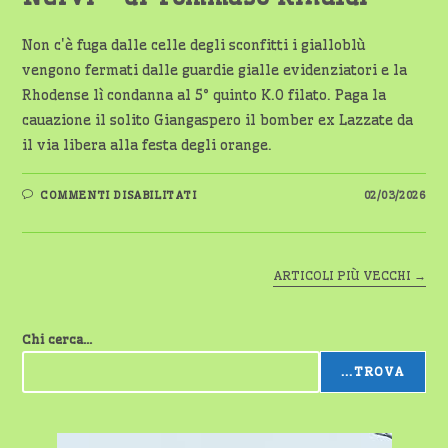
Non c'è fuga dalle celle degli sconfitti i gialloblù
vengono fermati dalle guardie gialle evidenziatori e la
Rhodense lì condanna al 5° quinto K.O filato. Paga la
cauazione il solito Giangaspero il bomber ex Lazzate da
il via libera alla festa degli orange.
SU
COMMENTI DISABILITATI
02/03/2026
NERVI
–
DI
TOMMASO
RINALDI
ARTICOLI PIÙ VECCHI
→
Chi cerca...
...TROVA