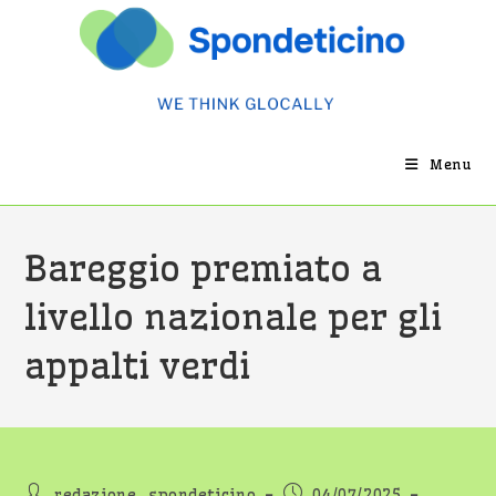
Salta
al
contenuto
Menu
Bareggio premiato a
livello nazionale per gli
appalti verdi
Autore
Articolo
redazione_spondeticino
04/07/2025