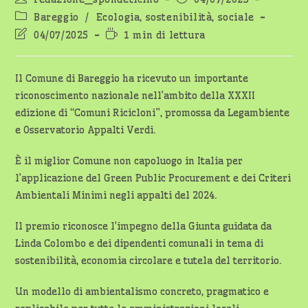
dell'articolo:
pubblicato:
Categoria
Bareggio
/
Ecologia, sostenibilità, sociale
dell'articolo:
Ultima
Tempo
04/07/2025
1 min di lettura
modifica
di
dell'articolo:
lettura:
Il Comune di Bareggio ha ricevuto un importante
riconoscimento nazionale nell’ambito della XXXII
edizione di “Comuni Ricicloni”, promossa da Legambiente
e Osservatorio Appalti Verdi.
È il miglior Comune non capoluogo in Italia per
l’applicazione del Green Public Procurement e dei Criteri
Ambientali Minimi negli appalti del 2024.
Il premio riconosce l’impegno della Giunta guidata da
Linda Colombo e dei dipendenti comunali in tema di
sostenibilità, economia circolare e tutela del territorio.
Un modello di ambientalismo concreto, pragmatico e