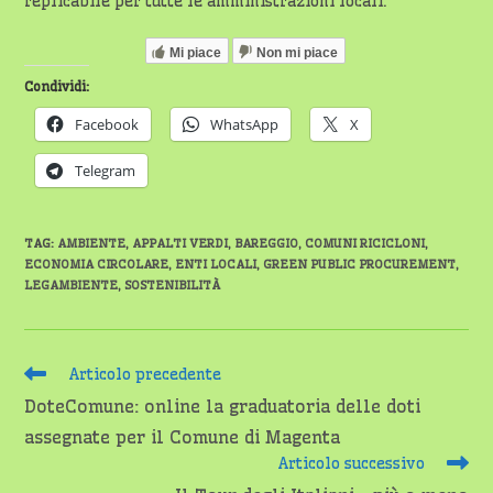
replicabile per tutte le amministrazioni locali.
Mi piace
Non mi piace
Condividi:
Facebook
WhatsApp
X
Telegram
TAG
:
AMBIENTE
,
APPALTI VERDI
,
BAREGGIO
,
COMUNI RICICLONI
,
ECONOMIA CIRCOLARE
,
ENTI LOCALI
,
GREEN PUBLIC PROCUREMENT
,
LEGAMBIENTE
,
SOSTENIBILITÀ
Leggi
Articolo precedente
altri
DoteComune: online la graduatoria delle doti
articoli
assegnate per il Comune di Magenta
Articolo successivo