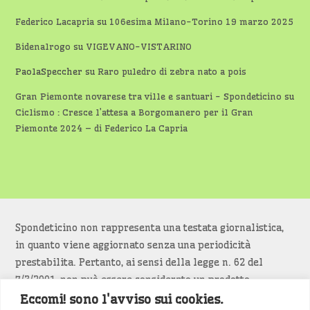
Federico Lacapria
su
106esima Milano-Torino 19 marzo 2025
Bidenalrogo
su
VIGEVANO-VISTARINO
PaolaSpeccher
su
Raro puledro di zebra nato a pois
Gran Piemonte novarese tra ville e santuari - Spondeticino
su
Ciclismo : Cresce l’attesa a Borgomanero per il Gran
Piemonte 2024 – di Federico La Capria
Spondeticino non rappresenta una testata giornalistica,
in quanto viene aggiornato senza una periodicità
prestabilita. Pertanto, ai sensi della legge n. 62 del
7/3/2001, non può essere considerato un prodotto
editoriale.
Eccomi! sono l'avviso sui cookies.