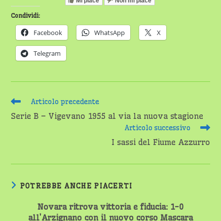
Mi piace
Non mi piace
Condividi:
Facebook
WhatsApp
X
Telegram
Leggi
Articolo precedente
altri
Serie B – Vigevano 1955 al via la nuova stagione
articoli
Articolo successivo
I sassi del Fiume Azzurro
POTREBBE ANCHE PIACERTI
Novara ritrova vittoria e fiducia: 1-0
all’Arzignano con il nuovo corso Mascara