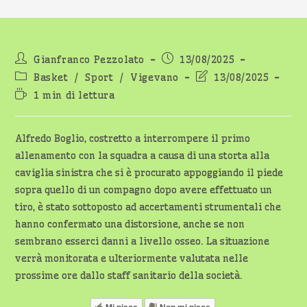
Autore
Articolo
Gianfranco Pezzolato
13/08/2025
dell'articolo:
pubblicato:
Categoria
Ultima
Basket
/
Sport
/
Vigevano
13/08/2025
dell'articolo:
modifica
Tempo
1 min di lettura
dell'articolo:
di
lettura:
Alfredo Boglio, costretto a interrompere il primo
allenamento con la squadra a causa di una storta alla
caviglia sinistra che si è procurato appoggiando il piede
sopra quello di un compagno dopo avere effettuato un
tiro, è stato sottoposto ad accertamenti strumentali che
hanno confermato una distorsione, anche se non
sembrano esserci danni a livello osseo. La situazione
verrà monitorata e ulteriormente valutata nelle
prossime ore dallo staff sanitario della società.