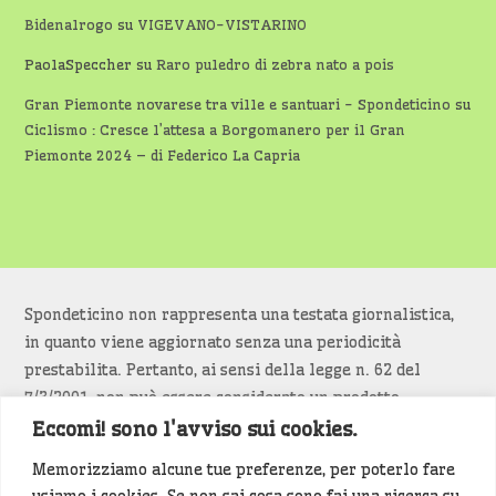
Bidenalrogo
su
VIGEVANO-VISTARINO
PaolaSpeccher
su
Raro puledro di zebra nato a pois
Gran Piemonte novarese tra ville e santuari - Spondeticino
su
Ciclismo : Cresce l’attesa a Borgomanero per il Gran
Piemonte 2024 – di Federico La Capria
Spondeticino non rappresenta una testata giornalistica,
in quanto viene aggiornato senza una periodicità
prestabilita. Pertanto, ai sensi della legge n. 62 del
7/3/2001, non può essere considerato un prodotto
editoriale.
Eccomi! sono l'avviso sui cookies.
Memorizziamo alcune tue preferenze, per poterlo fare
Siamo attenti a non violare copyright e diritti
usiamo i cookies. Se non sai cosa sono fai una ricerca su