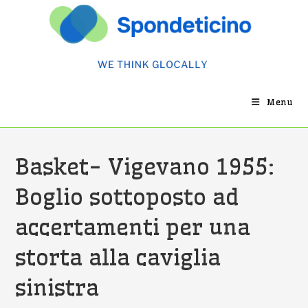
Salta
al
contenuto
Menu
Basket- Vigevano 1955:
Boglio sottoposto ad
accertamenti per una
storta alla caviglia
sinistra