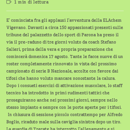
Tempo
1 min di lettura
dell'articolo:
di
lettura:
E’ cominciata fra gli applausi l’avventura della ELAchem
Vigevano. Davanti a circa 150 appassionati presenti sulle
tribune del palazzetto dello sport di Parona ha preso il
via il pre-raduno di tre giorni voluto da coach Stefano
Salieri, prima della vera e propria preparazione che
comincerà domenica 17 agosto. Tante le facce nuove di un
roster completamente rinnovato in vista del prossimo
campionato di serie B Nazionale, accolte con favore dai
tifosi che hanno voluto mancare nonostante la calura.
Dopo i consueti esercizi di attivazione muscolare, lo staff
tecnico ha introdotto in primi rudimenti tattici che
proseguiranno anche nei prossimi giorni, sempre nello
stesso impianto e sempre con le porte aperte per i tifosi.
In chiusura di sessione piccolo contrattempo per Alfredo
Boglio, ricaduto male sulla caviglia sinistra dopo un tiro.
La guardia di Trecate ha interrotto l’allenamento e si