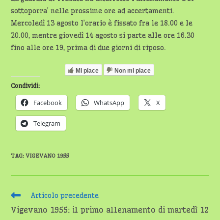
sottoporra’ nelle prossime ore ad accertamenti.
Mercoledì 13 agosto l’orario è fissato fra le 18.00 e le
20.00, mentre giovedì 14 agosto si parte alle ore 16.30
fino alle ore 19, prima di due giorni di riposo.
Mi piace
Non mi piace
Condividi:
Facebook
WhatsApp
X
Telegram
TAG
:
VIGEVANO 1955
Leggi
Articolo precedente
altri
Vigevano 1955: il primo allenamento di martedì 12
articoli