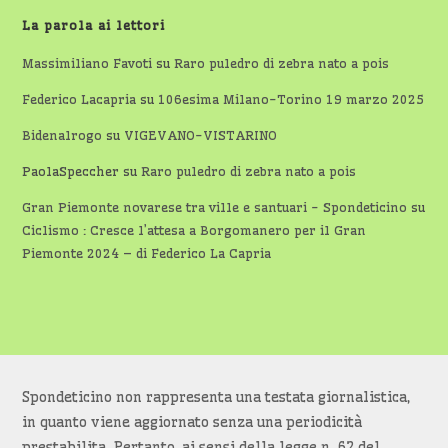
La parola ai lettori
Massimiliano Favoti
su
Raro puledro di zebra nato a pois
Federico Lacapria
su
106esima Milano-Torino 19 marzo 2025
Bidenalrogo
su
VIGEVANO-VISTARINO
PaolaSpeccher
su
Raro puledro di zebra nato a pois
Gran Piemonte novarese tra ville e santuari - Spondeticino
su
Ciclismo : Cresce l’attesa a Borgomanero per il Gran
Piemonte 2024 – di Federico La Capria
Spondeticino non rappresenta una testata giornalistica,
in quanto viene aggiornato senza una periodicità
prestabilita. Pertanto, ai sensi della legge n. 62 del