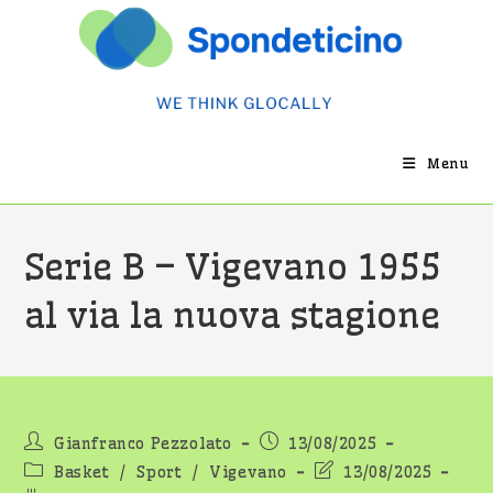
Salta
al
contenuto
Menu
Serie B – Vigevano 1955
al via la nuova stagione
Autore
Articolo
Gianfranco Pezzolato
13/08/2025
dell'articolo:
pubblicato:
Categoria
Ultima
Basket
/
Sport
/
Vigevano
13/08/2025
dell'articolo:
modifica