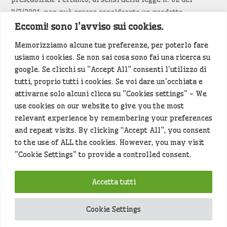
7/3/2001, non può essere considerato un prodotto
editoriale.
Eccomi! sono l'avviso sui cookies.
Memorizziamo alcune tue preferenze, per poterlo fare
Siamo attenti a non violare copyright e diritti
usiamo i cookies. Se non sai cosa sono fai una ricerca su
d’immagine. Se un contenuto è di tua proprietà e vuoi
google. Se clicchi su "Accept All" consenti l'utilizzo di
richiederne la rimozione
diccelo
(<- clicca per inviarci un
tutti, proprio tutti i cookies. Se voi dare un'occhiata e
messaggio).
attivarne solo alcuni clicca su "Cookies settings" - We
use cookies on our website to give you the most
Alcuni articoli sono generati in bozza rielaborando, con
relevant experience by remembering your preferences
l'intelligenza artificiale generativa, contenuti
and repeat visits. By clicking “Accept All”, you consent
provenienti da fonti istituzionali e altri siti di interesse
to the use of ALL the cookies. However, you may visit
locale. Prima della pubblicazioni l'articolo viene
"Cookie Settings" to provide a controlled consent.
controllato dalla redazione.
Accetta tutti
Hey che fine fanno i miei dati (privacy policy)
?
Cookie Settings