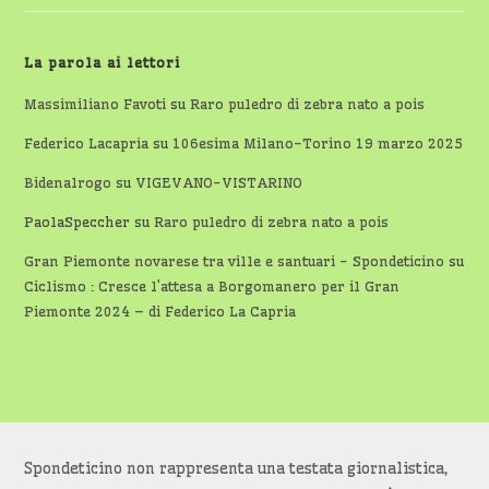
La parola ai lettori
Massimiliano Favoti
su
Raro puledro di zebra nato a pois
Federico Lacapria
su
106esima Milano-Torino 19 marzo 2025
Bidenalrogo
su
VIGEVANO-VISTARINO
PaolaSpeccher
su
Raro puledro di zebra nato a pois
Gran Piemonte novarese tra ville e santuari - Spondeticino
su
Ciclismo : Cresce l’attesa a Borgomanero per il Gran
Piemonte 2024 – di Federico La Capria
Spondeticino non rappresenta una testata giornalistica,