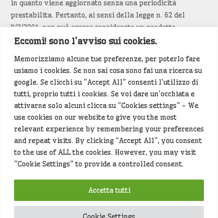
in quanto viene aggiornato senza una periodicità
prestabilita. Pertanto, ai sensi della legge n. 62 del
7/3/2001, non può essere considerato un prodotto
editoriale.
Eccomi! sono l'avviso sui cookies.
Memorizziamo alcune tue preferenze, per poterlo fare
Siamo attenti a non violare copyright e diritti
usiamo i cookies. Se non sai cosa sono fai una ricerca su
d’immagine. Se un contenuto è di tua proprietà e vuoi
google. Se clicchi su "Accept All" consenti l'utilizzo di
richiederne la rimozione
diccelo
(<- clicca per inviarci un
tutti, proprio tutti i cookies. Se voi dare un'occhiata e
messaggio).
attivarne solo alcuni clicca su "Cookies settings" - We
use cookies on our website to give you the most
Alcuni articoli sono generati in bozza rielaborando, con
relevant experience by remembering your preferences
l'intelligenza artificiale generativa, contenuti
and repeat visits. By clicking “Accept All”, you consent
provenienti da fonti istituzionali e altri siti di interesse
to the use of ALL the cookies. However, you may visit
locale. Prima della pubblicazioni l'articolo viene
"Cookie Settings" to provide a controlled consent.
controllato dalla redazione.
Accetta tutti
Hey che fine fanno i miei dati (privacy policy)
?
Cookie Settings