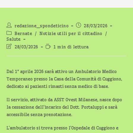
Autore
Articolo
redazione_spondeticino
28/03/2026
dell'articolo:
pubblicato:
Categoria
Bernate
/
Notizie utili per il cittadino
/
dell'articolo:
Salute
Ultima
Tempo
28/03/2026
1 min di lettura
modifica
di
dell'articolo:
lettura:
Dal 1° aprile 2026 sarà attivo un Ambulatorio Medico
Temporaneo presso la Casa della Comunità di Cuggiono,
dedicato ai pazienti rimasti senza medico di base.
Il servizio, attivato da ASST Ovest Milanese, nasce dopo
la cessazione dell’incarico del Dott. Portaluppi e sarà
accessibile senza prenotazione.
L’ambulatorio si trova presso l’Ospedale di Cuggiono e