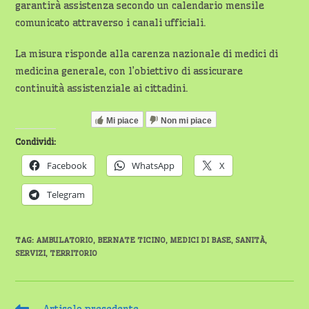
garantirà assistenza secondo un calendario mensile
comunicato attraverso i canali ufficiali.
La misura risponde alla carenza nazionale di medici di
medicina generale, con l’obiettivo di assicurare
continuità assistenziale ai cittadini.
Mi piace
Non mi piace
Condividi:
Facebook
WhatsApp
X
Telegram
TAG
:
AMBULATORIO
,
BERNATE TICINO
,
MEDICI DI BASE
,
SANITÀ
,
SERVIZI
,
TERRITORIO
Leggi