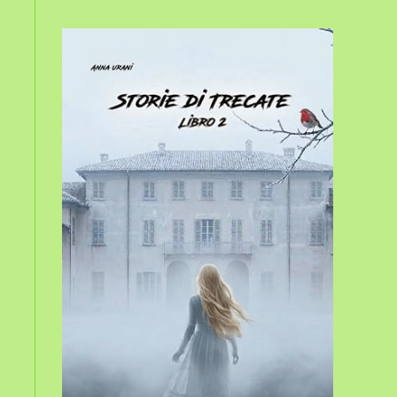
sito
web