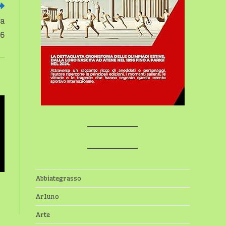
 a
26
Abbiategrasso
Arluno
Arte