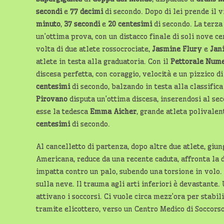
secondi
e
77 decimi
di secondo. Dopo di lei prende il v
minuto
,
37
secondi
e
20 centesimi
di secondo. La terza
un’ottima prova, con un distacco finale di soli nove ce
volta di due atlete rossocrociate,
Jasmine Flury
e
Jan
atlete in testa alla graduatoria. Con il
Pettorale Nume
discesa perfetta, con coraggio, velocità e un pizzico d
centesimi
di secondo, balzando in testa alla classific
Pirovano
disputa un’ottima discesa, inserendosi al sec
esse la tedesca
Emma Aicher
, grande atleta polivalen
centesimi
di secondo.
Al cancelletto di partenza, dopo altre due atlete, giu
Americana, reduce da una recente caduta, affronta la d
impatta contro un palo, subendo una torsione in volo.
sulla neve. Il trauma agli arti inferiori è devastante.
attivano i soccorsi. Ci vuole circa mezz’ora per stabi
tramite elicottero, verso un Centro Medico di Soccorso