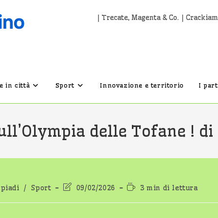
| Trecate, Magenta & Co. | Crackiam
 in città
Sport
Innovazione e territorio
I par
ll’Olympia delle Tofane ! di
ia
Ultima
Tempo
piadi
/
Sport
09/02/2026
3 min di lettura
icolo:
modifica
di
dell'articolo:
lettura: