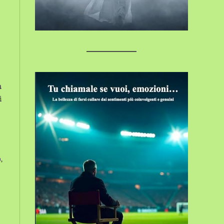
a
i
,