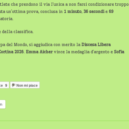
atlete che prendono il via l’unica a non farsi condizionare troppo
uta un’ottima prova, conclusa in
1 minuto
,
36 secondi
e
69
atoria.
 della classifica.
ppa del Mondo, si aggiudica con merito la
Discesa Libera
ortina 2026
.
Emma Aicher
vince la medaglia d’argento e
Sofia
ce
9
Non mi piace
am