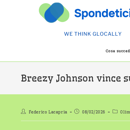
Salta
al
contenuto
Cosa succede
Breezy Johnson vince su
Autore
Articolo
Categor
Federico Lacapria
08/02/2026
Olim
dell'articolo:
pubblicato:
dell'art