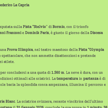
Federico La Capria
disputata sulla
Pista
“Stelvio
” di
Bormio
, con il trionfo
nni
Franzoni
e
Dominik
Paris
, è giunto il giorno della
Discesa
 una
Prova Olimpica
, nel teatro maestoso della
Pista “Olympia
te e spettacolare, che non ammette disattenzioni e pretende
ei atlete.
per concludersi a una quota di
1.560 m
. La neve è dura, con un
dizioni ottimali alle sciatrici. La
temperatura
in
partenza
è di
 sole bacia la splendida conca ampezzana, illumina il percorso e
rie Blanc
. La sciatrice svizzera, recente vincitrice dell’ultimo
Montana
il
31 Gennaio 2026
, conclude la sua prova in
1 minuto
,
38