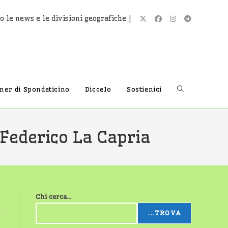
o le news e le divisioni geografiche |
Attiva/disatti
tner di Spondeticino
Diccelo
Sostienici
la
 Federico La Capria
ricerca
Chi cerca...
sul
...TROVA