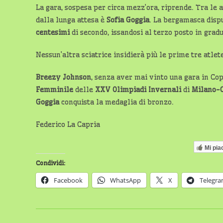
La gara, sospesa per circa mezz’ora, riprende. Tra le 
dalla lunga attesa è
Sofia Goggia
. La bergamasca disp
centesimi
di secondo, issandosi al terzo posto in gradu
Nessun’altra sciatrice insidierà più le prime tre atlete
Breezy Johnson
, senza aver mai vinto una gara in Co
Femminile
delle
XXV Olimpiadi
Invernali
di
Milano-C
Goggia
conquista la medaglia di bronzo.
Federico La Capria
Mi pia
Condividi:
Facebook
WhatsApp
X
Telegr