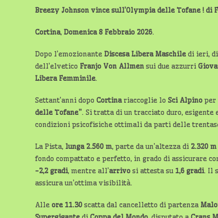
Breezy Johnson vince sull’Olympia delle Tofane ! di 
Cortina
,
Domenica 8 Febbraio 2026
.
Dopo l’emozionante
Discesa Libera Maschile
di ieri, 
dell’elvetico
Franjo
Von Allmen
sui due azzurri
Giova
Libera Femminile
.
Settant’anni dopo
Cortina
riaccoglie lo
Sci Alpino
per
delle Tofane”
. Si tratta di un tracciato duro, esigen
condizioni psicofisiche ottimali da parti delle trentas
La Pista,
lunga 2.560 m
, parte da un’altezza di
2.320 m
fondo compattato e perfetto, in grado di assicurare con
-2,2 gradi
, mentre all’
arrivo
si attesta su
1,6 gradi
. Il
assicura un’ottima visibilità.
Alle
ore
11.30
scatta dal cancelletto di partenza
Malo
Supergigante
di
Coppa del Mondo
, disputato a
Crans 