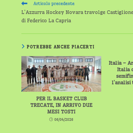
Leggi
Articolo precedente
altri
L’Azzurra Hockey Novara travolge Castiglione
articoli
di Federico La Capria
POTREBBE ANCHE PIACERTI
Italia – A
Italia
semifin
l’analisi
PER IL BASKET CLUB
TRECATE, IN ARRIVO DUE
MESI TOSTI
06/04/2026