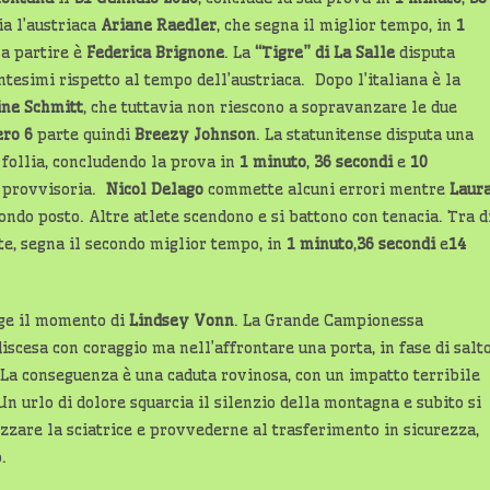
ia l’austriaca
Ariane Raedler
, che segna il miglior tempo, in
1
 a partire è
Federica Brignone
. La
“Tigre” di La Salle
disputa
ntesimi rispetto al tempo dell’austriaca. Dopo l’italiana è la
ine Schmitt
, che tuttavia non riescono a sopravanzare le due
ro 6
parte quindi
Breezy Johnson
. La statunitense disputa una
i follia, concludendo la prova in
1 minuto
,
36 secondi
e
10
a provvisoria.
Nicol Delago
commette alcuni errori mentre
Laur
ondo posto. Altre atlete scendono e si battono con tenacia. Tra d
te, segna il secondo miglior tempo, in
1 minuto
,
36 secondi
e
14
nge il momento di
Lindsey Vonn
. La Grande Campionessa
iscesa con coraggio ma nell’affrontare una porta, in fase di salto
 La conseguenza è una caduta rovinosa, con un impatto terribile
 Un urlo di dolore squarcia il silenzio della montagna e subito si
lizzare la sciatrice e provvederne al trasferimento in sicurezza,
.