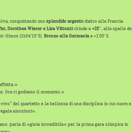
selva, conquistando uno
splendido argento
dietro alla Francia.
r, Dorothea Wierer e Lisa Vittozzi
chiude a
+25″
, alle spalle de
t–Simon (1h04’15″5).
Bronzo alla Germania
a +1’05″3.
affetta.»
e. Ora ci godiamo il momento.»
 vivo” del quartetto e la bellezza di una disciplina in cui cuore e
regala emozioni».
zano: parla di «gioia incredibile» per la prima gara olimpica in
gara».