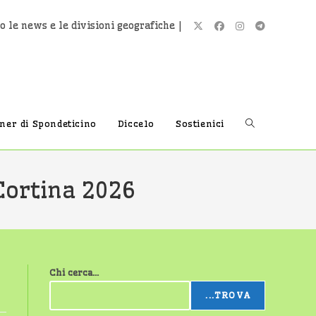
o le news e le divisioni geografiche |
Attiva/disatti
tner di Spondeticino
Diccelo
Sostienici
la
‑Cortina 2026
ricerca
Chi cerca...
sul
...TROVA