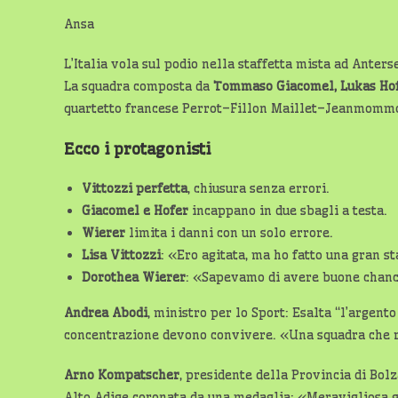
Ansa
L’Italia vola sul podio nella staffetta mista ad Anter
La squadra composta da
Tommaso Giacomel, Lukas Hofe
quartetto francese Perrot–Fillon Maillet–Jeanmommo
Ecco i protagonisti
Vittozzi perfetta
, chiusura senza errori.
Giacomel e Hofer
incappano in due sbagli a testa.
Wierer
limita i danni con un solo errore.
Lisa Vittozzi
: «Ero agitata, ma ho fatto una gran st
Dorothea Wierer
: «Sapevamo di avere buone chanc
Andrea Abodi
, ministro per lo Sport: Esalta “l’argento
concentrazione devono convivere. «Una squadra che 
Arno Kompatscher
, presidente della Provincia di Bol
Alto Adige coronata da una medaglia: «Meravigliosa 