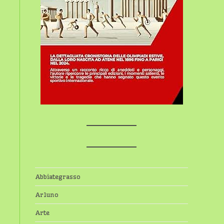
Abbiategrasso
Arluno
Arte