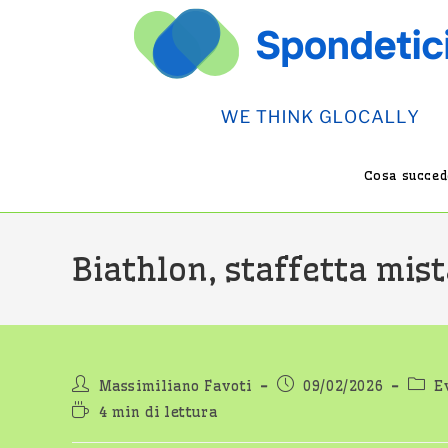
Salta
al
contenuto
Cosa succede
Biathlon, staffetta mist
Autore
Articolo
Categ
Massimiliano Favoti
09/02/2026
E
dell'articolo:
pubblicato:
dell'
Tempo
4 min di lettura
di
lettura: