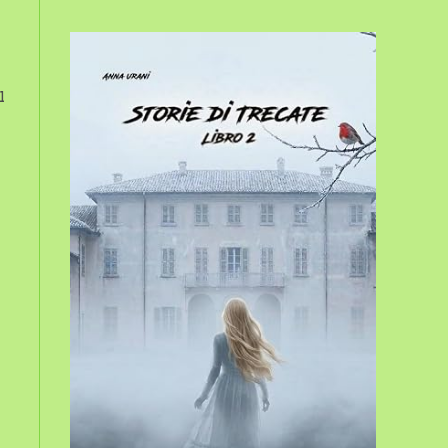
sito
l
web