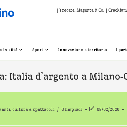
| Trecate, Magenta & Co. | Crackiam
 in città
Sport
Innovazione e territorio
I par
a: Italia d’argento a Milano
oria
Ultima
venti, cultura e spettacoli
/
Olimpiadi
08/02/2026
articolo:
modifica
dell'articolo: