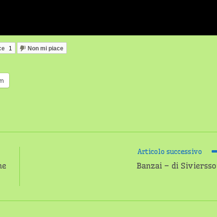
ce
1
Non mi piace
am
Articolo successivo
ne
Banzai – di Sivierss