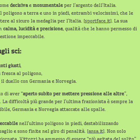
 come
decisiva
e
monumentale
per l’argento dell’Italia.
al poligono a terra e uno in piedi, entrambi velocissimi, che le
ere al sicuro la medaglia per l’Italia.
[sportface.it]
. La sua
on
calma, lucidità e precisione
, qualità che le hanno permesso di
gestione impeccabile.
gli sci:
ti giusti
,
 fresca al poligono,
 il duello con Germania e Norvegia.
o di aver “
aperto subito per mettere pressione alle altre
”,
. La difficoltà più grande per l’ultima frazionista è sempre la
dibile, Germania e Norvegia attaccate alle spalle.
eccabile
nell’ultimo poligono in piedi, destabilizzando
glio e sono finite nel giro di penalità.
[ansa.it]
. Non solo
giornata. Vittozzi ha ammesso di essere “più agitata del solito”,