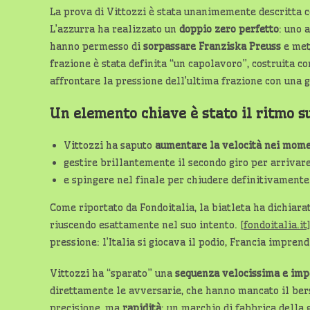
La prova di Vittozzi è stata unanimemente descritta
L’azzurra ha realizzato un
doppio zero perfetto
: uno 
hanno permesso di
sorpassare Franziska Preuss
e mett
frazione è stata definita “un capolavoro”, costruita c
affrontare la pressione dell’ultima frazione con una 
Un elemento chiave è stato il ritmo su
Vittozzi ha saputo
aumentare la velocità nei momen
gestire brillantemente il secondo giro per arrivare
e spingere nel finale per chiudere definitivamente
Come riportato da Fondoitalia, la biatleta ha dichiarat
riuscendo esattamente nel suo intento.
[fondoitalia.it]
pressione: l’Italia si giocava il podio, Francia impren
Vittozzi ha “sparato” una
sequenza velocissima e imp
direttamente le avversarie, che hanno mancato il bersa
precisione, ma
rapidità
: un marchio di fabbrica della 