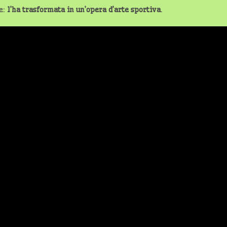
e:
l’ha trasformata in un’opera d’arte sportiva
.