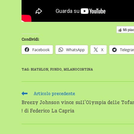
Mi pia
Condividi:
Facebook
WhatsApp
X
Telegr
TAG
:
BIATHLON
,
FONDO
,
MILANOCORTINA
Leggi
Articolo precedente
altri
Breezy Johnson vince sull’Olympia delle Tofa
articoli
! di Federico La Capria