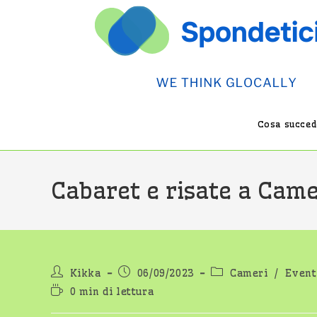
Salta
al
contenuto
Cosa succede
Cabaret e risate a Came
Autore
Articolo
Categoria
Kikka
06/09/2023
Cameri
/
Eventi
dell'articolo:
pubblicato:
dell'articolo:
Tempo
0 min di lettura
di
lettura: