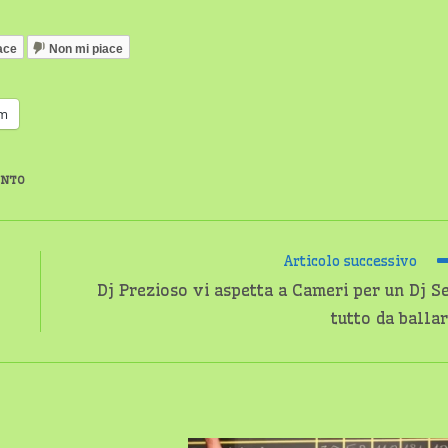
ace
Non mi piace
am
ENTO
Articolo successivo
Dj Prezioso vi aspetta a Cameri per un Dj S
tutto da balla