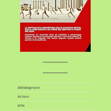
Abbiategrasso
Arluno
Arte