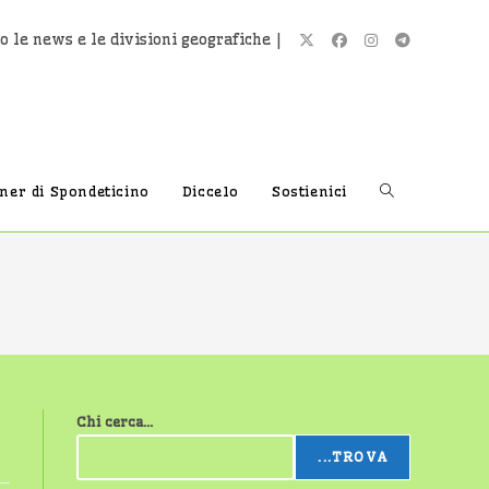
o le news e le divisioni geografiche |
Attiva/disatti
tner di Spondeticino
Diccelo
Sostienici
la
ricerca
Chi cerca...
sul
...TROVA