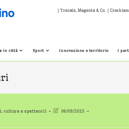
| Trecate, Magenta & Co. | Crackiam
 in città
Sport
Innovazione e territorio
I par
ri
Ultima
, cultura e spettacoli
06/09/2023
modifica
dell'articolo: