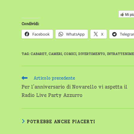
Mi pi
Condividi:
Facebook
WhatsApp
X
Telegr
TAG
:
CABARET
,
CAMERI
,
COMICI
,
DIVERTIMENTO
,
INTRATTENIM
Leggi
Articolo precedente
altri
Per l’anniversario di Novarello vi aspetta il
articoli
Radio Live Party Azzurro
POTREBBE ANCHE PIACERTI