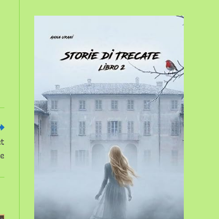
sito
web
et
re