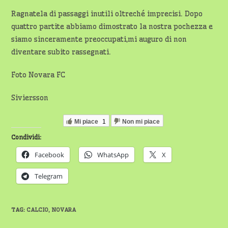
Ragnatela di passaggi inutili oltreché imprecisi. Dopo
quattro partite abbiamo dimostrato la nostra pochezza e
siamo sinceramente preoccupati,mi auguro di non
diventare subito rassegnati.
Foto Novara FC
Siviersson
Mi piace
1
Non mi piace
Condividi:
Facebook
WhatsApp
X
Telegram
TAG
:
CALCIO
,
NOVARA