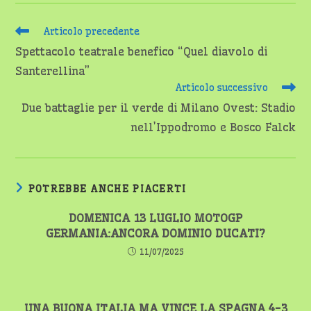
Leggi
Articolo precedente
altri
Spettacolo teatrale benefico “Quel diavolo di
articoli
Santerellina”
Articolo successivo
Due battaglie per il verde di Milano Ovest: Stadio
nell’Ippodromo e Bosco Falck
POTREBBE ANCHE PIACERTI
DOMENICA 13 LUGLIO MOTOGP
GERMANIA:ANCORA DOMINIO DUCATI?
11/07/2025
UNA BUONA ITALIA MA VINCE LA SPAGNA 4-3