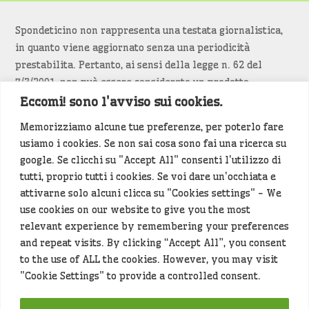
Spondeticino non rappresenta una testata giornalistica,
in quanto viene aggiornato senza una periodicità
prestabilita. Pertanto, ai sensi della legge n. 62 del
7/3/2001, non può essere considerato un prodotto
editoriale.
Eccomi! sono l'avviso sui cookies.
Memorizziamo alcune tue preferenze, per poterlo fare
Siamo attenti a non violare copyright e diritti
usiamo i cookies. Se non sai cosa sono fai una ricerca su
d’immagine. Se un contenuto è di tua proprietà e vuoi
google. Se clicchi su "Accept All" consenti l'utilizzo di
richiederne la rimozione
diccelo
(<- clicca per inviarci un
tutti, proprio tutti i cookies. Se voi dare un'occhiata e
messaggio).
attivarne solo alcuni clicca su "Cookies settings" - We
use cookies on our website to give you the most
Alcuni articoli sono generati in bozza rielaborando, con
relevant experience by remembering your preferences
l'intelligenza artificiale generativa, contenuti
and repeat visits. By clicking “Accept All”, you consent
provenienti da fonti istituzionali e altri siti di interesse
to the use of ALL the cookies. However, you may visit
locale. Prima della pubblicazioni l'articolo viene
"Cookie Settings" to provide a controlled consent.
controllato dalla redazione.