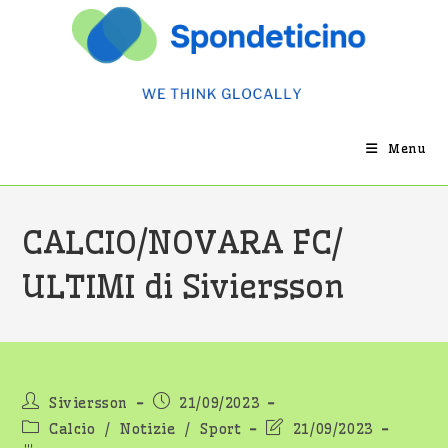
Salta
al
contenuto
Menu
CALCIO/NOVARA FC/
ULTIMI di Siviersson
Autore
Articolo
Siviersson
21/09/2023
dell'articolo:
pubblicato:
Categoria
Ultima
Calcio
/
Notizie
/
Sport
21/09/2023
dell'articolo:
modifica