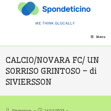
Salta
al
contenuto
Menu
CALCIO/NOVARA FC/ UN
SORRISO GRINTOSO – di
SIVIERSSON
Autore
Articolo
Siviersson
14/11/2023