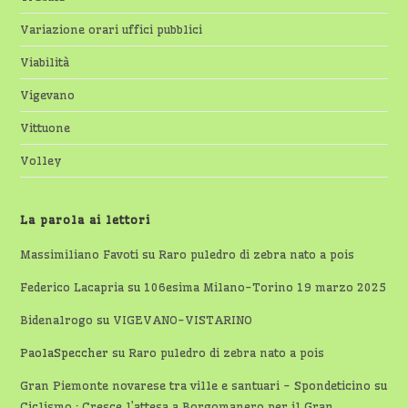
Variazione orari uffici pubblici
Viabilità
Vigevano
Vittuone
Volley
La parola ai lettori
Massimiliano Favoti
su
Raro puledro di zebra nato a pois
Federico Lacapria
su
106esima Milano-Torino 19 marzo 2025
Bidenalrogo
su
VIGEVANO-VISTARINO
PaolaSpeccher
su
Raro puledro di zebra nato a pois
Gran Piemonte novarese tra ville e santuari - Spondeticino
su
Ciclismo : Cresce l’attesa a Borgomanero per il Gran