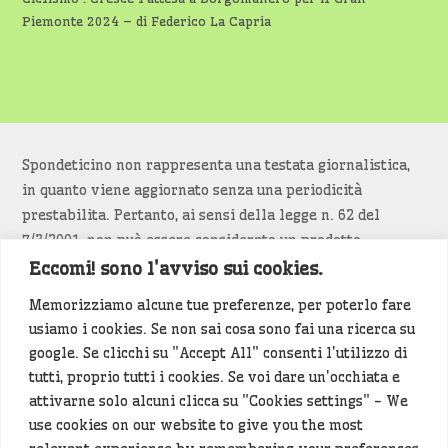
Piemonte 2024 – di Federico La Capria
Spondeticino non rappresenta una testata giornalistica,
in quanto viene aggiornato senza una periodicità
prestabilita. Pertanto, ai sensi della legge n. 62 del
7/3/2001, non può essere considerato un prodotto
editoriale.
Eccomi! sono l'avviso sui cookies.
Memorizziamo alcune tue preferenze, per poterlo fare
Siamo attenti a non violare copyright e diritti
usiamo i cookies. Se non sai cosa sono fai una ricerca su
d’immagine. Se un contenuto è di tua proprietà e vuoi
google. Se clicchi su "Accept All" consenti l'utilizzo di
richiederne la rimozione
diccelo
(<- clicca per inviarci un
tutti, proprio tutti i cookies. Se voi dare un'occhiata e
messaggio).
attivarne solo alcuni clicca su "Cookies settings" - We
use cookies on our website to give you the most
Alcuni articoli sono generati in bozza rielaborando, con