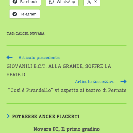
Facebook
WhatsApp
X
Telegram
TAG
:
CALCIO
,
NOVARA
Leggi
Articolo precedente
altri
GIOVANILI B.C.T. ALLA GRANDE, SOFFRE LA
articoli
SERIE D
Articolo successivo
“Così è Pirandello” vi aspetta al teatro di Pernate
POTREBBE ANCHE PIACERTI
Novara FC, Il primo gradino