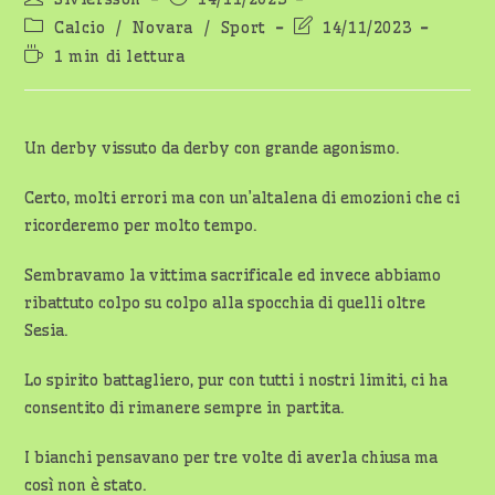
dell'articolo:
pubblicato:
Categoria
Ultima
Calcio
/
Novara
/
Sport
14/11/2023
dell'articolo:
modifica
Tempo
1 min di lettura
dell'articolo:
di
lettura:
Un derby vissuto da derby con grande agonismo.
Certo, molti errori ma con un’altalena di emozioni che ci
ricorderemo per molto tempo.
Sembravamo la vittima sacrificale ed invece abbiamo
ribattuto colpo su colpo alla spocchia di quelli oltre
Sesia.
Lo spirito battagliero, pur con tutti i nostri limiti, ci ha
consentito di rimanere sempre in partita.
I bianchi pensavano per tre volte di averla chiusa ma
così non è stato.