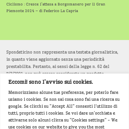
Ciclismo : Cresce l’attesa a Borgomanero per il Gran
Piemonte 2024 – di Federico La Capria
Spondeticino non rappresenta una testata giornalistica,
in quanto viene aggiornato senza una periodicità
prestabilita. Pertanto, ai sensi della legge n. 62 del
7/3/2001, non può essere considerato un prodotto
editoriale.
Eccomi! sono l'avviso sui cookies.
Memorizziamo alcune tue preferenze, per poterlo fare
Siamo attenti a non violare copyright e diritti
usiamo i cookies. Se non sai cosa sono fai una ricerca su
d’immagine. Se un contenuto è di tua proprietà e vuoi
google. Se clicchi su "Accept All" consenti l'utilizzo di
richiederne la rimozione
diccelo
(<- clicca per inviarci un
tutti, proprio tutti i cookies. Se voi dare un'occhiata e
messaggio).
attivarne solo alcuni clicca su "Cookies settings" - We
use cookies on our website to give you the most
Alcuni articoli sono generati in bozza rielaborando, con