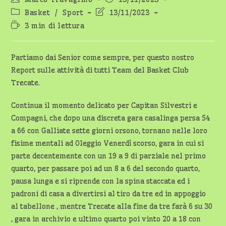
dell'articolo:
pubblicato:
Categoria
Ultima
Basket
/
Sport
13/11/2023
dell'articolo:
modifica
Tempo
3 min di lettura
dell'articolo:
di
lettura:
Partiamo dai Senior come sempre, per questo nostro
Report sulle attività di tutti Team del Basket Club
Trecate.
Continua il momento delicato per Capitan Silvestri e
Compagni, che dopo una discreta gara casalinga persa 54
a 66 con Galliate sette giorni orsono, tornano nelle loro
fisime mentali ad Oleggio Venerdì scorso, gara in cui si
parte decentemente con un 19 a 9 di parziale nel primo
quarto, per passare poi ad un 8 a 6 del secondo quarto,
pausa lunga e si riprende con la spina staccata ed i
padroni di casa a divertirsi al tiro da tre ed in appoggio
al tabellone , mentre Trecate alla fine da tre farà 6 su 30
, gara in archivio e ultimo quarto poi vinto 20 a 18 con