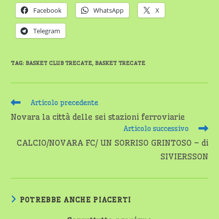
Facebook
WhatsApp
X
Telegram
TAG
:
BASKET CLUB TRECATE
,
BASKET TRECATE
Leggi
Articolo precedente
altri
Novara la città delle sei stazioni ferroviarie
articoli
Articolo successivo
CALCIO/NOVARA FC/ UN SORRISO GRINTOSO – di
SIVIERSSON
POTREBBE ANCHE PIACERTI