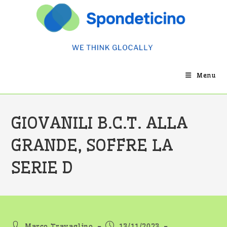
Salta
al
contenuto
Menu
GIOVANILI B.C.T. ALLA
GRANDE, SOFFRE LA
SERIE D
Autore
Articolo
Marco Travaglino
13/11/2023