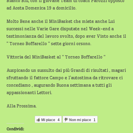
Bianco Blu, con il giovane Team di coach Parozzi opposto
ad Aosta Domenica 19 a domicilio.
Molto Bene anche il MiniBasket che miete anche Lui
successi nelle Varie Gare disputate nel Week-end a
testimonianza del lavoro svolto, dopo aver Vinto anche il
“ Torneo Boffarello “ sette giorni orsono.
Vittoria del MiniBasket al “ Torneo Boffarello “
Auspicando un sussulto dai più Grandi di risultati , magari
sfruttando il fattore Campo e l’autostima da ritrovare ci
concediamo , augurando Buona settimana a tutti gli
appassionanti Lettori.
Alla Prossima.
Mi piace
4
Non mi piace
1
Condividi: