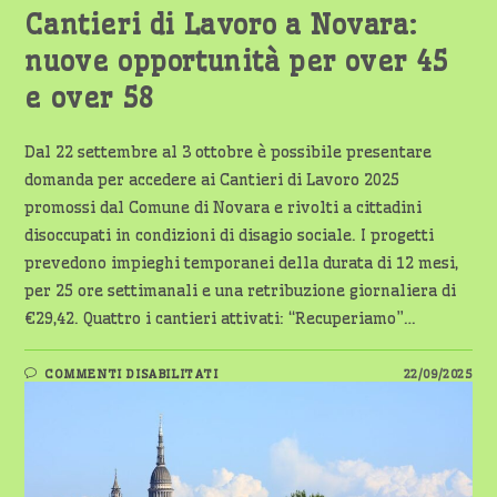
Cantieri di Lavoro a Novara:
nuove opportunità per over 45
e over 58
Dal 22 settembre al 3 ottobre è possibile presentare
domanda per accedere ai Cantieri di Lavoro 2025
promossi dal Comune di Novara e rivolti a cittadini
disoccupati in condizioni di disagio sociale. I progetti
prevedono impieghi temporanei della durata di 12 mesi,
per 25 ore settimanali e una retribuzione giornaliera di
€29,42. Quattro i cantieri attivati: “Recuperiamo”…
SU
COMMENTI DISABILITATI
22/09/2025
CANTIERI
DI
LAVORO
A
NOVARA:
NUOVE
OPPORTUNITÀ
PER