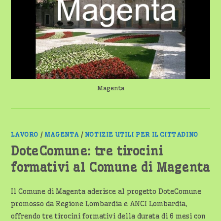
NEI
SERVIZI
TUTELA
MINORI
Magenta
LAVORO
/
MAGENTA
/
NOTIZIE UTILI PER IL CITTADINO
DoteComune: tre tirocini
formativi al Comune di Magenta
Il Comune di Magenta aderisce al progetto DoteComune
promosso da Regione Lombardia e ANCI Lombardia,
offrendo tre tirocini formativi della durata di 6 mesi con