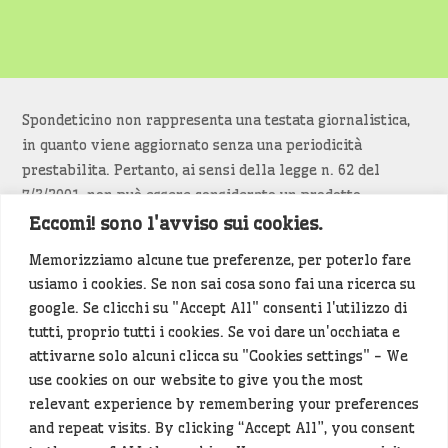
Spondeticino non rappresenta una testata giornalistica,
in quanto viene aggiornato senza una periodicità
prestabilita. Pertanto, ai sensi della legge n. 62 del
7/3/2001, non può essere considerato un prodotto
editoriale.
Eccomi! sono l'avviso sui cookies.
Memorizziamo alcune tue preferenze, per poterlo fare
Siamo attenti a non violare copyright e diritti
usiamo i cookies. Se non sai cosa sono fai una ricerca su
d’immagine. Se un contenuto è di tua proprietà e vuoi
google. Se clicchi su "Accept All" consenti l'utilizzo di
richiederne la rimozione
diccelo
(<- clicca per inviarci un
tutti, proprio tutti i cookies. Se voi dare un'occhiata e
messaggio).
attivarne solo alcuni clicca su "Cookies settings" - We
use cookies on our website to give you the most
Alcuni articoli sono generati in bozza rielaborando, con
relevant experience by remembering your preferences
l'intelligenza artificiale generativa, contenuti
and repeat visits. By clicking “Accept All”, you consent
provenienti da fonti istituzionali e altri siti di interesse