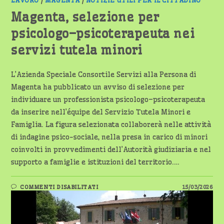
SOCIALI:
LAVORO
/
MAGENTA
/
NOTIZIE UTILI PER IL CITTADINO
NUOVE
OPPORTUNITÀ
Magenta, selezione per
NEL
TERRITORIO
psicologo–psicoterapeuta nei
servizi tutela minori
L’Azienda Speciale Consortile Servizi alla Persona di
Magenta ha pubblicato un avviso di selezione per
individuare un professionista psicologo–psicoterapeuta
da inserire nell’équipe del Servizio Tutela Minori e
Famiglia. La figura selezionata collaborerà nelle attività
di indagine psico-sociale, nella presa in carico di minori
coinvolti in provvedimenti dell’Autorità giudiziaria e nel
supporto a famiglie e istituzioni del territorio.…
SU
COMMENTI DISABILITATI
15/03/2026
MAGENTA,
SELEZIONE
PER
PSICOLOGO–
PSICOTERAPEUTA