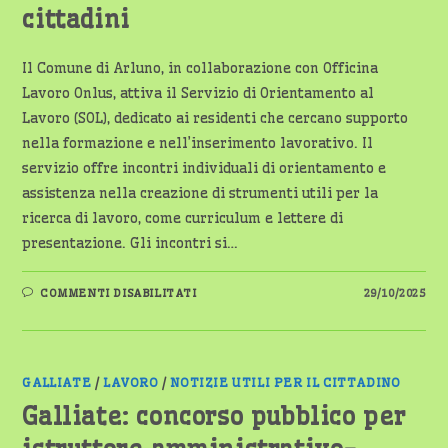
cittadini
Il Comune di Arluno, in collaborazione con Officina
Lavoro Onlus, attiva il Servizio di Orientamento al
Lavoro (SOL), dedicato ai residenti che cercano supporto
nella formazione e nell’inserimento lavorativo. Il
servizio offre incontri individuali di orientamento e
assistenza nella creazione di strumenti utili per la
ricerca di lavoro, come curriculum e lettere di
presentazione. Gli incontri si…
SU
COMMENTI DISABILITATI
29/10/2025
ARLUNO:
UN
NUOVO
SERVIZIO
DI
ORIENTAMENTO
AL
GALLIATE
/
LAVORO
/
NOTIZIE UTILI PER IL CITTADINO
LAVORO
PER
Galliate: concorso pubblico per
I
CITTADINI