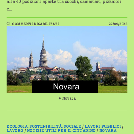
alle 40 posizioni aperte tra cuochi, camerieri, pizzaioli
e…
SU
COMMENTI DISABILITATI
22/09/2025
POLLICINO
NOVARA
APRE
A
FINE
OTTOBRE:
ULTIMI
GIORNI
PER
CANDIDARSI
# Novara
ECOLOGIA, SOSTENIBILITÀ, SOCIALE
/
LAVORI PUBBLICI
/
LAVORO
/
NOTIZIE UTILI PER IL CITTADINO
/
NOVARA