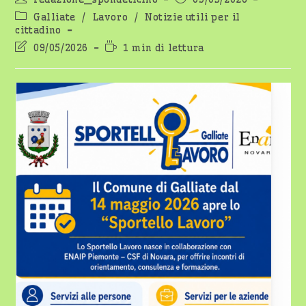
dell'articolo:
pubblicato:
Categoria
Galliate
/
Lavoro
/
Notizie utili per il
dell'articolo:
cittadino
Ultima
Tempo
09/05/2026
1 min di lettura
modifica
di
dell'articolo:
lettura: