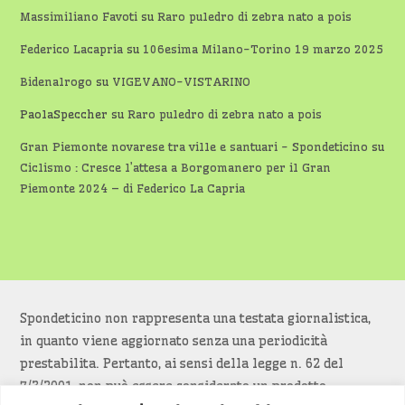
Massimiliano Favoti
su
Raro puledro di zebra nato a pois
Federico Lacapria
su
106esima Milano-Torino 19 marzo 2025
Bidenalrogo
su
VIGEVANO-VISTARINO
PaolaSpeccher
su
Raro puledro di zebra nato a pois
Gran Piemonte novarese tra ville e santuari - Spondeticino
su
Ciclismo : Cresce l’attesa a Borgomanero per il Gran
Piemonte 2024 – di Federico La Capria
Spondeticino non rappresenta una testata giornalistica,
in quanto viene aggiornato senza una periodicità
prestabilita. Pertanto, ai sensi della legge n. 62 del
7/3/2001, non può essere considerato un prodotto