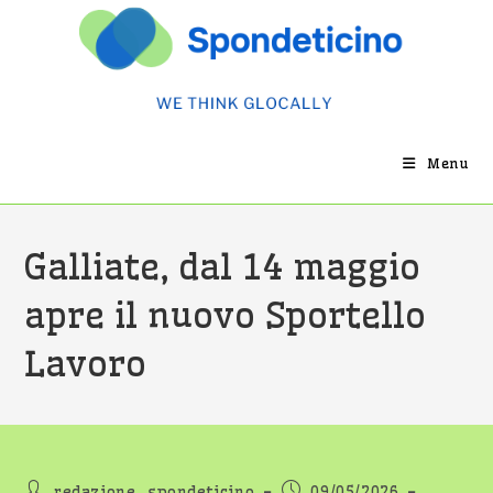
Salta
al
contenuto
Menu
Galliate, dal 14 maggio
apre il nuovo Sportello
Lavoro
Autore
Articolo
redazione_spondeticino
09/05/2026