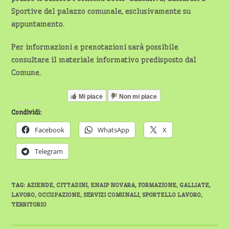
Sportive del palazzo comunale, esclusivamente su
appuntamento.
Per informazioni e prenotazioni sarà possibile
consultare il materiale informativo predisposto dal
Comune.
Mi piace
Non mi piace
Condividi:
Facebook
WhatsApp
X
Telegram
TAG
:
AZIENDE
,
CITTADINI
,
ENAIP NOVARA
,
FORMAZIONE
,
GALLIATE
,
LAVORO
,
OCCUPAZIONE
,
SERVIZI COMUNALI
,
SPORTELLO LAVORO
,
TERRITORIO