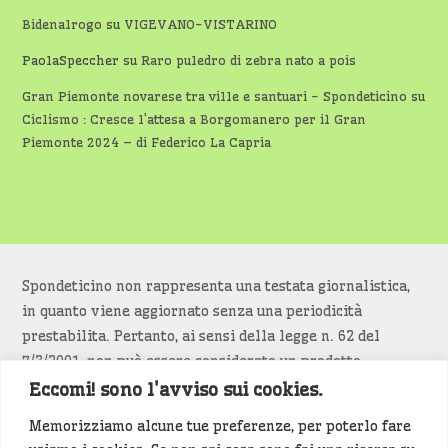
Bidenalrogo
su
VIGEVANO-VISTARINO
PaolaSpeccher
su
Raro puledro di zebra nato a pois
Gran Piemonte novarese tra ville e santuari - Spondeticino
su
Ciclismo : Cresce l’attesa a Borgomanero per il Gran
Piemonte 2024 – di Federico La Capria
Spondeticino non rappresenta una testata giornalistica,
in quanto viene aggiornato senza una periodicità
prestabilita. Pertanto, ai sensi della legge n. 62 del
7/3/2001, non può essere considerato un prodotto
editoriale.
Eccomi! sono l'avviso sui cookies.
Memorizziamo alcune tue preferenze, per poterlo fare
Siamo attenti a non violare copyright e diritti