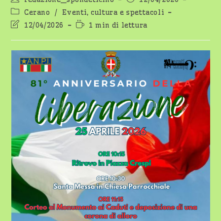
dell'articolo:
pubblicato:
Categoria
Cerano
/
Eventi, cultura e spettacoli
dell'articolo:
Ultima
Tempo
12/04/2026
1 min di lettura
modifica
di
dell'articolo:
lettura: