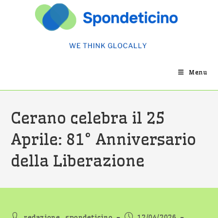
Salta
al
contenuto
Menu
Cerano celebra il 25
Aprile: 81° Anniversario
della Liberazione
Autore
Articolo
redazione_spondeticino
12/04/2026