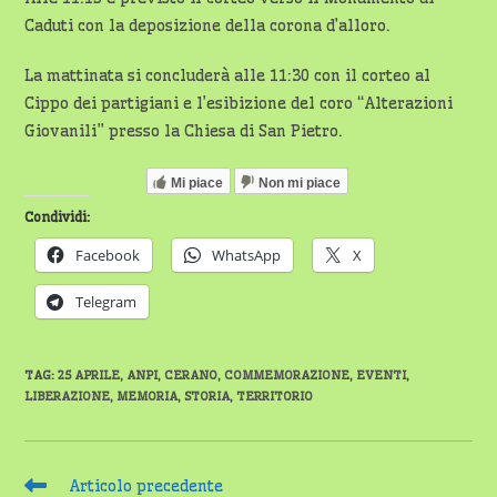
Caduti con la deposizione della corona d’alloro.
La mattinata si concluderà alle 11:30 con il corteo al
Cippo dei partigiani e l’esibizione del coro “Alterazioni
Giovanili” presso la Chiesa di San Pietro.
Mi piace
Non mi piace
Condividi:
Facebook
WhatsApp
X
Telegram
TAG
:
25 APRILE
,
ANPI
,
CERANO
,
COMMEMORAZIONE
,
EVENTI
,
LIBERAZIONE
,
MEMORIA
,
STORIA
,
TERRITORIO
Leggi
Articolo precedente