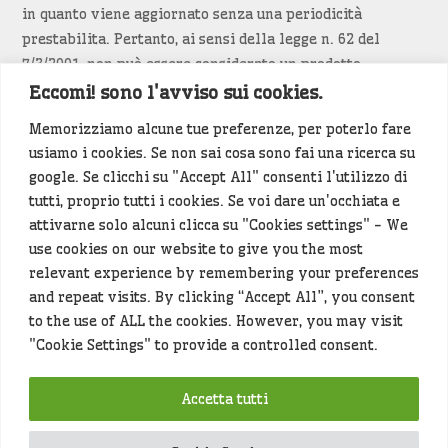
in quanto viene aggiornato senza una periodicità
prestabilita. Pertanto, ai sensi della legge n. 62 del
7/3/2001, non può essere considerato un prodotto
editoriale.
Eccomi! sono l'avviso sui cookies.
Memorizziamo alcune tue preferenze, per poterlo fare
Siamo attenti a non violare copyright e diritti
usiamo i cookies. Se non sai cosa sono fai una ricerca su
d’immagine. Se un contenuto è di tua proprietà e vuoi
google. Se clicchi su "Accept All" consenti l'utilizzo di
richiederne la rimozione
diccelo
(<- clicca per inviarci un
tutti, proprio tutti i cookies. Se voi dare un'occhiata e
messaggio).
attivarne solo alcuni clicca su "Cookies settings" - We
use cookies on our website to give you the most
Alcuni articoli sono generati in bozza rielaborando, con
relevant experience by remembering your preferences
l'intelligenza artificiale generativa, contenuti
and repeat visits. By clicking “Accept All”, you consent
provenienti da fonti istituzionali e altri siti di interesse
to the use of ALL the cookies. However, you may visit
locale. Prima della pubblicazioni l'articolo viene
"Cookie Settings" to provide a controlled consent.
controllato dalla redazione.
Accetta tutti
Hey che fine fanno i miei dati (privacy policy)
?