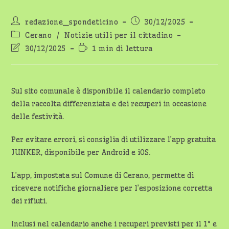
Autore
Articolo
redazione_spondeticino
30/12/2025
dell'articolo:
pubblicato:
Categoria
Cerano
/
Notizie utili per il cittadino
dell'articolo:
Ultima
Tempo
30/12/2025
1 min di lettura
modifica
di
dell'articolo:
lettura:
Sul sito comunale è disponibile il calendario completo
della raccolta differenziata e dei recuperi in occasione
delle festività.
Per evitare errori, si consiglia di utilizzare l’app gratuita
JUNKER, disponibile per Android e iOS.
L’app, impostata sul Comune di Cerano, permette di
ricevere notifiche giornaliere per l’esposizione corretta
dei rifiuti.
Inclusi nel calendario anche i recuperi previsti per il 1° e