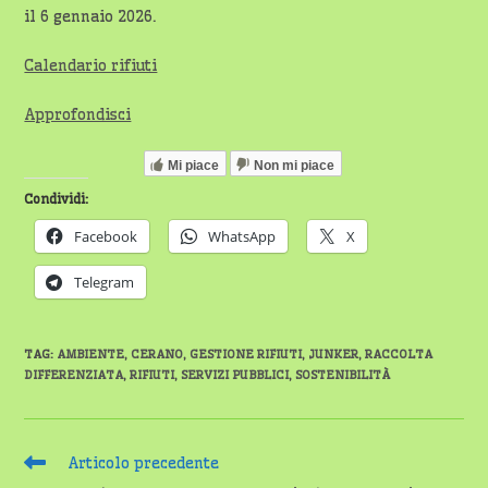
il 6 gennaio 2026.
Calendario rifiuti
Approfondisci
Mi piace
Non mi piace
Condividi:
Facebook
WhatsApp
X
Telegram
TAG
:
AMBIENTE
,
CERANO
,
GESTIONE RIFIUTI
,
JUNKER
,
RACCOLTA
DIFFERENZIATA
,
RIFIUTI
,
SERVIZI PUBBLICI
,
SOSTENIBILITÀ
Leggi
Articolo precedente
altri