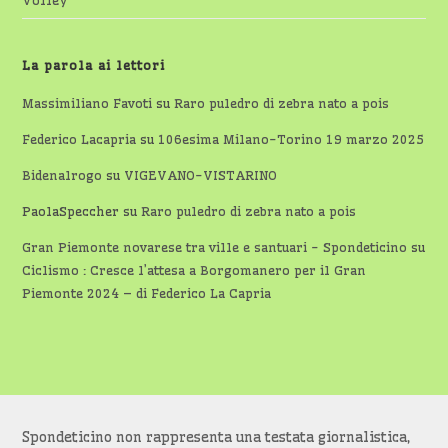
Volley
La parola ai lettori
Massimiliano Favoti
su
Raro puledro di zebra nato a pois
Federico Lacapria
su
106esima Milano-Torino 19 marzo 2025
Bidenalrogo
su
VIGEVANO-VISTARINO
PaolaSpeccher
su
Raro puledro di zebra nato a pois
Gran Piemonte novarese tra ville e santuari - Spondeticino
su
Ciclismo : Cresce l’attesa a Borgomanero per il Gran
Piemonte 2024 – di Federico La Capria
Spondeticino non rappresenta una testata giornalistica,