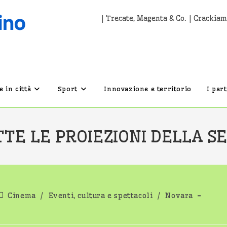
| Trecate, Magenta & Co. | Crackiam
 in città
Sport
Innovazione e territorio
I par
TE LE PROIEZIONI DELLA S
ategoria
Cinema
/
Eventi, cultura e spettacoli
/
Novara
ell'articolo: