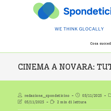
Salta
al
contenuto
Cosa succede
CINEMA A NOVARA: TUT
Autore
Articolo
C
redazione_spondeticino
05/11/2025
dell'articolo:
pubblicato:
d
Ultima
Tempo
05/11/2025
2 min di lettura
modifica
di
dell'articolo:
lettura: