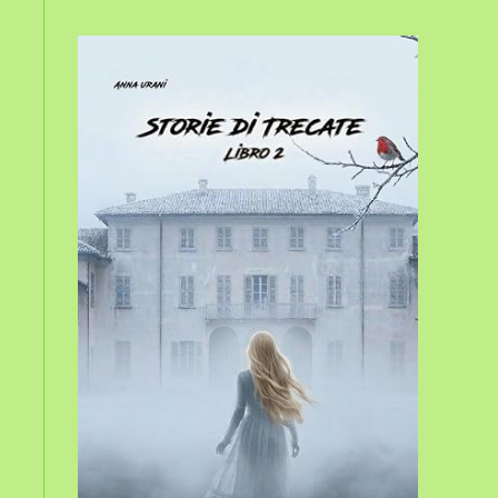
sito
web