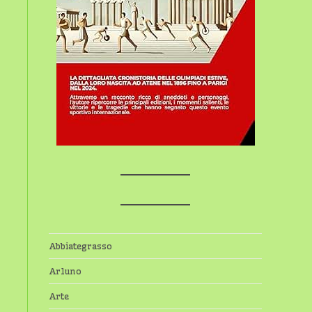
Abbiategrasso
Arluno
Arte