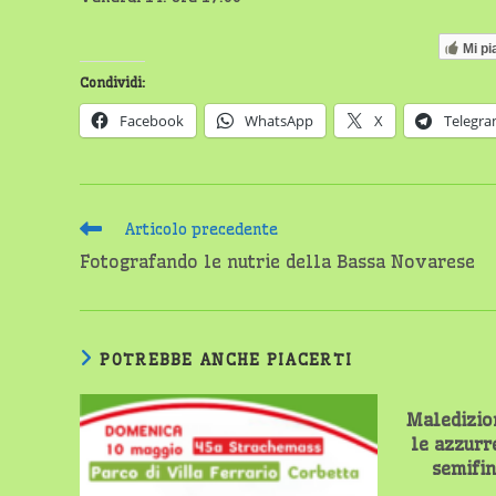
Mi pi
Condividi:
Facebook
WhatsApp
X
Telegr
Leggi
Articolo precedente
altri
Fotografando le nutrie della Bassa Novarese
articoli
POTREBBE ANCHE PIACERTI
Maledizion
le azzurr
semifin