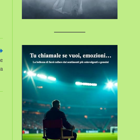
ne
ia