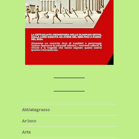
Abbiategrasso
Arluno
Arte