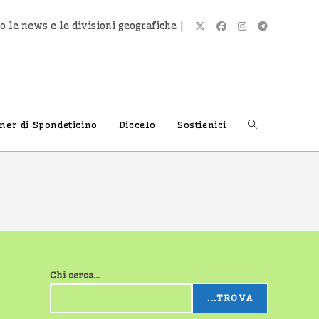
o le news e le divisioni geografiche |
Attiva/disatti
tner di Spondeticino
Diccelo
Sostienici
la
ricerca
Chi cerca...
sul
...TROVA