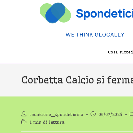
Salta
al
contenuto
Cosa succede
Corbetta Calcio si ferma
Autore
Articolo
C
redazione_spondeticino
06/07/2025
dell'articolo:
pubblicato:
d
Tempo
1 min di lettura
di
lettura: