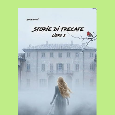
sito
web