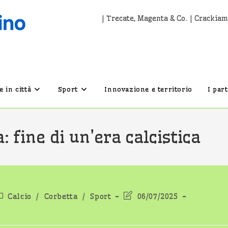
| Trecate, Magenta & Co. | Crackiam
 in città
Sport
Innovazione e territorio
I par
: fine di un’era calcistica
ategoria
Ultima
Calcio
/
Corbetta
/
Sport
06/07/2025
ell'articolo:
modifica
dell'articolo: