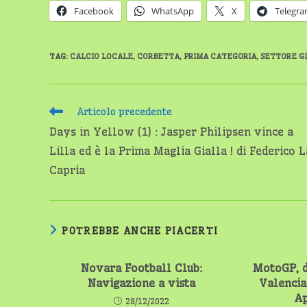
Facebook
WhatsApp
X
Telegr
TAG
:
CALCIO LOCALE
,
CORBETTA
,
PRIMA CATEGORIA
,
SETTORE G
Leggi
Articolo precedente
altri
Days in Yellow (1) : Jasper Philipsen vince a
articoli
Lilla ed è la Prima Maglia Gialla ! di Federico L
Capria
POTREBBE ANCHE PIACERTI
Novara Football Club:
MotoGP, d
Navigazione a vista
Valencia
Ap
28/12/2022