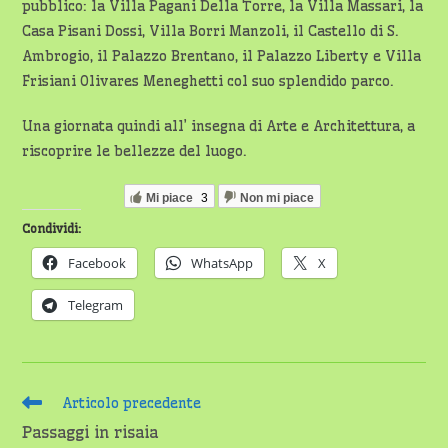
pubblico: la Villa Pagani Della Torre, la Villa Massari, la
Casa Pisani Dossi, Villa Borri Manzoli, il Castello di S.
Ambrogio, il Palazzo Brentano, il Palazzo Liberty e Villa
Frisiani Olivares Meneghetti col suo splendido parco.
Una giornata quindi all’ insegna di Arte e Architettura, a
riscoprire le bellezze del luogo.
Mi piace
3
Non mi piace
Condividi:
Facebook
WhatsApp
X
Telegram
Leggi
Articolo precedente
altri
Passaggi in risaia
articoli