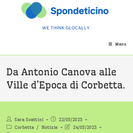
Salta
al
contenuto
Menu
Da Antonio Canova alle
Ville d’Epoca di Corbetta.
Autore
Articolo
Sara Soattini
22/05/2023
dell'articolo:
pubblicato:
Categoria
Ultima
Corbetta
/
Notizie
24/05/2023
dell'articolo:
modifica