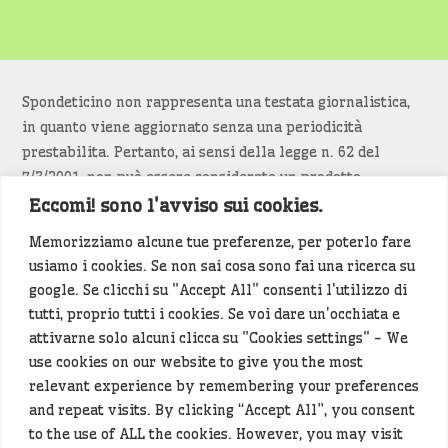
Spondeticino non rappresenta una testata giornalistica,
in quanto viene aggiornato senza una periodicità
prestabilita. Pertanto, ai sensi della legge n. 62 del
7/3/2001, non può essere considerato un prodotto
editoriale.
Eccomi! sono l'avviso sui cookies.
Memorizziamo alcune tue preferenze, per poterlo fare
Siamo attenti a non violare copyright e diritti
usiamo i cookies. Se non sai cosa sono fai una ricerca su
d’immagine. Se un contenuto è di tua proprietà e vuoi
google. Se clicchi su "Accept All" consenti l'utilizzo di
richiederne la rimozione
diccelo
(<- clicca per inviarci un
tutti, proprio tutti i cookies. Se voi dare un'occhiata e
messaggio).
attivarne solo alcuni clicca su "Cookies settings" - We
use cookies on our website to give you the most
Alcuni articoli sono generati in bozza rielaborando, con
relevant experience by remembering your preferences
l'intelligenza artificiale generativa, contenuti
and repeat visits. By clicking “Accept All”, you consent
provenienti da fonti istituzionali e altri siti di interesse
to the use of ALL the cookies. However, you may visit
locale. Prima della pubblicazioni l'articolo viene