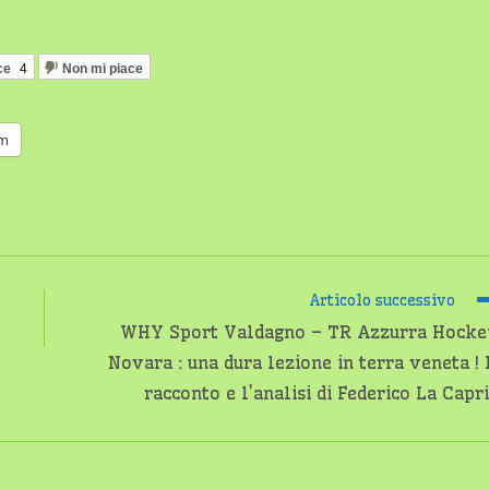
ce
4
Non mi piace
am
Articolo successivo
WHY Sport Valdagno – TR Azzurra Hocke
Novara : una dura lezione in terra veneta ! 
racconto e l’analisi di Federico La Capr