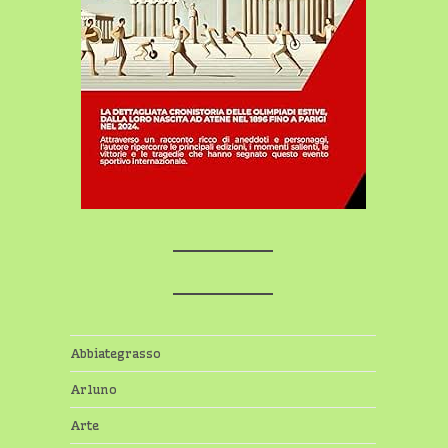
Abbiategrasso
Arluno
Arte