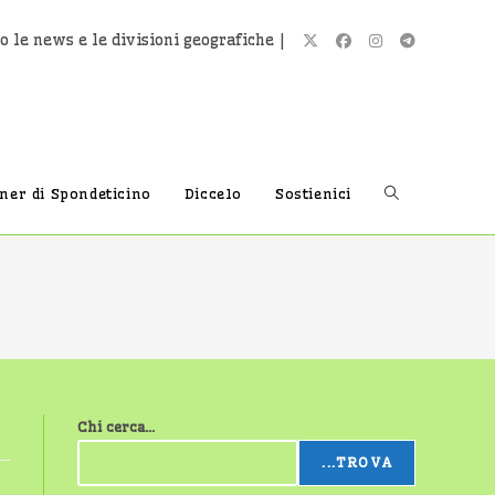
o le news e le divisioni geografiche |
Attiva/disatti
tner di Spondeticino
Diccelo
Sostienici
la
ricerca
Chi cerca...
sul
...TROVA