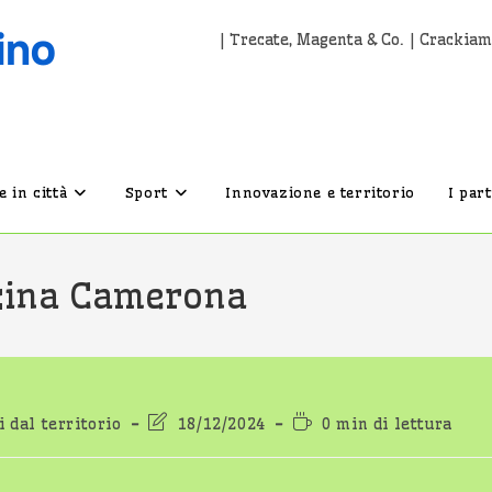
| Trecate, Magenta & Co. | Crackiam
 in città
Sport
Innovazione e territorio
I par
scina Camerona
Ultima
Tempo
 dal territorio
18/12/2024
0 min di lettura
:
modifica
di
dell'articolo:
lettura: