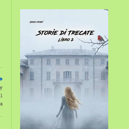
sito
web
y
Il
ia