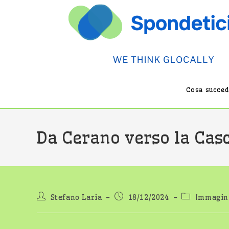
Salta
al
contenuto
Cosa succede
Da Cerano verso la Ca
Autore
Articolo
Categoria
Stefano Laria
18/12/2024
Immagini
dell'articolo:
pubblicato:
dell'articolo