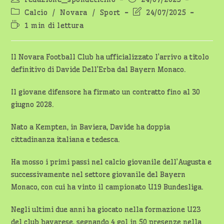
dell'articolo:
pubblicato:
Categoria
Ultima
Calcio
/
Novara
/
Sport
24/07/2025
dell'articolo:
modifica
Tempo
1 min di lettura
dell'articolo:
di
lettura:
Il Novara Football Club ha ufficializzato l’arrivo a titolo
definitivo di Davide Dell’Erba dal Bayern Monaco.
Il giovane difensore ha firmato un contratto fino al 30
giugno 2028.
Nato a Kempten, in Baviera, Davide ha doppia
cittadinanza italiana e tedesca.
Ha mosso i primi passi nel calcio giovanile dell’Augusta e
successivamente nel settore giovanile del Bayern
Monaco, con cui ha vinto il campionato U19 Bundesliga.
Negli ultimi due anni ha giocato nella formazione U23
del club bavarese, segnando 4 gol in 50 presenze nella