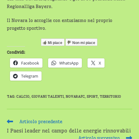
Regionalliga Bayern.
Il Novara lo accoglie con entusiasmo nel proprio
progetto sportivo.
Mi piace
Non mi piace
Condividi:
Facebook
WhatsApp
X
Telegram
TAG
:
CALCIO
,
GIOVANI TALENTI
,
NOVARAFC
,
SPORT
,
TERRITORIO
Leggi
Articolo precedente
altri
I Paesi leader nel campo delle energie rinnovabili
articoli
Articolo successivo