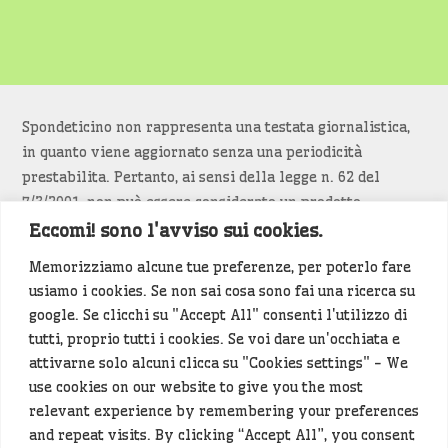
Spondeticino non rappresenta una testata giornalistica,
in quanto viene aggiornato senza una periodicità
prestabilita. Pertanto, ai sensi della legge n. 62 del
7/3/2001, non può essere considerato un prodotto
editoriale.
Eccomi! sono l'avviso sui cookies.
Memorizziamo alcune tue preferenze, per poterlo fare
Siamo attenti a non violare copyright e diritti
usiamo i cookies. Se non sai cosa sono fai una ricerca su
d’immagine. Se un contenuto è di tua proprietà e vuoi
google. Se clicchi su "Accept All" consenti l'utilizzo di
richiederne la rimozione
diccelo
(<- clicca per inviarci un
tutti, proprio tutti i cookies. Se voi dare un'occhiata e
messaggio).
attivarne solo alcuni clicca su "Cookies settings" - We
use cookies on our website to give you the most
Alcuni articoli sono generati in bozza rielaborando, con
relevant experience by remembering your preferences
l'intelligenza artificiale generativa, contenuti
and repeat visits. By clicking “Accept All”, you consent
provenienti da fonti istituzionali e altri siti di interesse