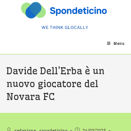
Salta
al
contenuto
Menu
Davide Dell’Erba è un
nuovo giocatore del
Novara FC
Autore
Articolo
redazione_spondeticino
24/07/2025