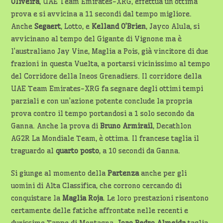
Oliveira
, UAE Team Emirates-XRG, effettua un’ottima
prova e si avvicina a 11 secondi dal tempo migliore.
Anche
Segaert
, Lotto, e
Kelland O’Brien
, Jayco Alula, si
avvicinano al tempo del Gigante di Vignone ma è
l’australiano Jay Vine, Maglia a Pois, già vincitore di due
frazioni in questa Vuelta, a portarsi vicinissimo al tempo
del Corridore della Ineos Grenadiers. Il corridore della
UAE Team Emirates-XRG fa segnare degli ottimi tempi
parziali e con un’azione potente conclude la propria
prova contro il tempo portandosi a 1 solo secondo da
Ganna. Anche la prova di
Bruno
Armirail
, Decathlon
AG2R La Mondiale Team, è ottima. Il francese taglia il
traguardo al
quarto posto
, a 10 secondi da Ganna.
Si giunge al momento della
Partenza
anche per gli
uomini di Alta Classifica, che corrono cercando di
conquistare la
Maglia Roja
. Le loro prestazioni risentono
certamente delle fatiche affrontate nelle recenti e