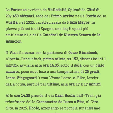
La
Partenza
avviene da
Valladolid
, Splendida
Città
di
297.459 abitanti
, sede del
Primo Arrivo
nella
Storia
della
Vuelta
, nel
1935
, caratterizzata da
Plaza Mayor
, la
piazza più antica di Spagna, uno degli spazi più
emblematici, e dalla
Catedral de Nuestra Senora de la
Asuncion
.
Il
Via
alla
corsa
, con la partenza di
Oscar Riesebeek
,
Alpecin-Deceuninck,
primo atleta
, su
153,
distanziati di
1
minut
o, avviene alle
ore 14.35
, sotto il
sole
, con un
cielo
azzurro
, poco nuvoloso e una temperatura di
26 gradi
.
Jonas Vingegaard
, Team Visma Lease-a-Bike, Leader
della corsa, partirà per
ultimo
, alle
ore 17 e 17 minuti
.
Alle
ore 14.39
prende il via
Daan Hoole
, Lidl-Trek, già
trionfatore della
Cronometro da Lucca a Pisa
, al Giro
d’Italia 2025.
Hoole
, azionando le proprie lunghissime