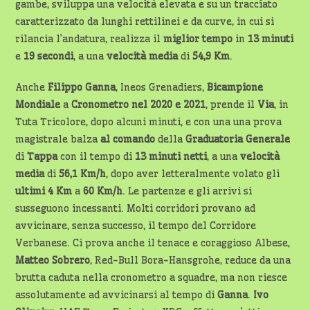
gambe, sviluppa una velocità elevata e su un tracciato
caratterizzato da lunghi rettilinei e da curve, in cui si
rilancia l’andatura, realizza il
miglior tempo
in
13 minuti
e
19 secondi
, a una
velocità media
di
54,9 Km
.
Anche
Filippo Ganna
, Ineos Grenadiers,
Bicampione
Mondiale
a
Cronometro nel 2020 e 2021
, prende il
Via
, in
Tuta Tricolore, dopo alcuni minuti, e con una una prova
magistrale balza
al comando
della
Graduatoria Generale
di
Tappa
con il tempo di
13 minuti netti
, a una
velocità
media
di
56,1 Km/h
, dopo aver letteralmente volato gli
ultimi 4 Km
a
60 Km/h
. Le partenze e gli arrivi si
susseguono incessanti. Molti corridori provano ad
avvicinare, senza successo, il tempo del Corridore
Verbanese. Ci prova anche il tenace e coraggioso Albese,
Matteo Sobrero
, Red-Bull Bora-Hansgrohe, reduce da una
brutta caduta nella cronometro a squadre, ma non riesce
assolutamente ad avvicinarsi al tempo di
Ganna
.
Ivo