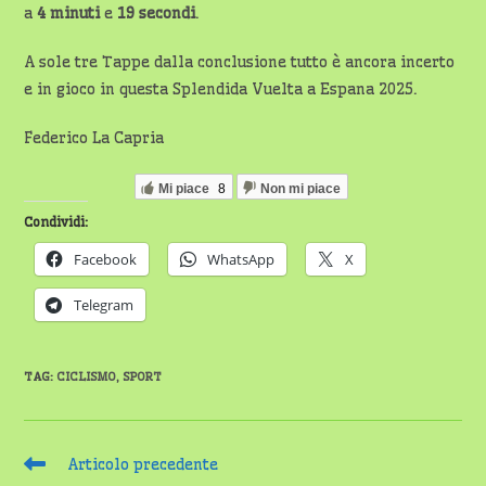
a
4 minuti
e
19 secondi
.
A sole tre Tappe dalla conclusione tutto è ancora incerto
e in gioco in questa Splendida Vuelta a Espana 2025.
Federico La Capria
Mi piace
8
Non mi piace
Condividi:
Facebook
WhatsApp
X
Telegram
TAG
:
CICLISMO
,
SPORT
Leggi
Articolo precedente
altri