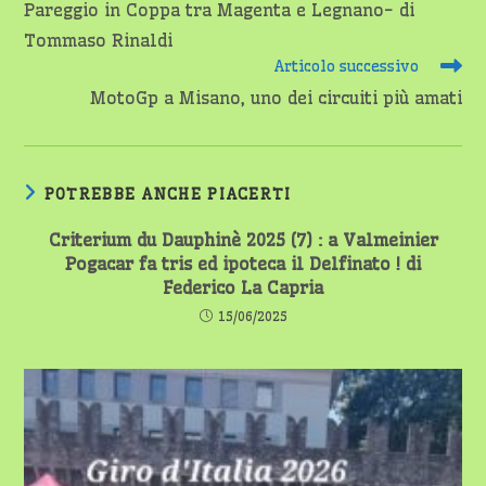
Pareggio in Coppa tra Magenta e Legnano- di
articoli
Tommaso Rinaldi
Articolo successivo
MotoGp a Misano, uno dei circuiti più amati
POTREBBE ANCHE PIACERTI
Criterium du Dauphinè 2025 (7) : a Valmeinier
Pogacar fa tris ed ipoteca il Delfinato ! di
Federico La Capria
15/06/2025