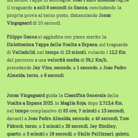
durissime Tappe di Montagna.
Joao Pedro Almeida
taglia
il traguardo
a soli 8 secondi
da
Ganna
, concludendo la
propria prova al terzo posto, distanziando
Jonas
Vingegaard
di 10 secondi.
Filippo Ganna
si aggiudica con pieno merito la
Diciottesima Tappa della Vuelta a Espana
, sul traguardo
di
Valladolid
, nel
tempo
di
13 minuti
, volando i
12,2 Km
del percorso a una
velocità media
di
56,1 Km/h
,
precedendo
Jay Vine
,
secondo
, a
1 secondo
, e
Joao Pedro
Almeida
,
terzo
, a
8 second
i.
Jonas Vingegaard
guida la
Classifica Generale
della
Vuelta a Espana 2025
, in
Maglia Roja
, dopo
2.713,4 Km
,
nel
tempo
complessivo di
65 ore
,
7 minuti
e
13 secondi
,
davanti a
Joao Pedro Almeida
,
secondo
, a
40 secondi
,
Tom
Pidcock
,
terzo
, a
2 minuti
e
39 secondi
,
Jay Hindley
,
quarto
, a
3 minuti
e
18 secondi
, e
Giulio Pellizzari
,
quinto
,