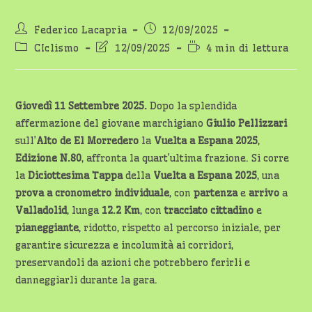
Autore
Articolo
Federico Lacapria
12/09/2025
dell'articolo:
pubblicato:
Categoria
Ultima
Tempo
CIclismo
12/09/2025
4 min di lettura
dell'articolo:
modifica
di
dell'articolo:
lettura:
Giovedì 11 Settembre 2025.
Dopo la splendida
affermazione del giovane marchigiano
Giulio Pellizzari
sull’
Alto de El Morredero
la
Vuelta a Espana 2025
,
Edizione N.80
, affronta la quart’ultima frazione. Si corre
la
Diciottesima Tappa
della
Vuelta a Espana 2025
, una
prova a cronometro individuale
, con
partenza
e
arrivo
a
Valladolid
, lunga
12.2 Km
, con
tracciato
cittadino
e
pianeggiante
, ridotto, rispetto al percorso iniziale, per
garantire sicurezza e incolumità ai corridori,
preservandoli da azioni che potrebbero ferirli e
danneggiarli durante la gara.