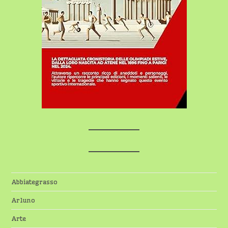
Abbiategrasso
Arluno
Arte