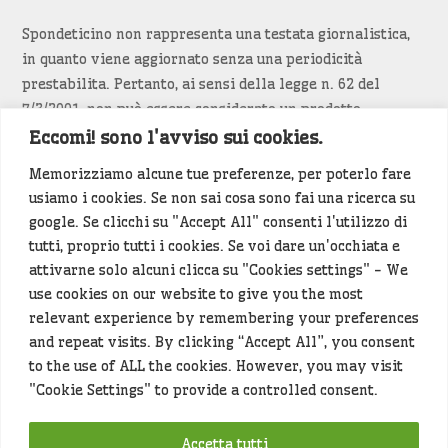
Spondeticino non rappresenta una testata giornalistica,
in quanto viene aggiornato senza una periodicità
prestabilita. Pertanto, ai sensi della legge n. 62 del
7/3/2001, non può essere considerato un prodotto
editoriale.
Eccomi! sono l'avviso sui cookies.
Memorizziamo alcune tue preferenze, per poterlo fare
Siamo attenti a non violare copyright e diritti
usiamo i cookies. Se non sai cosa sono fai una ricerca su
d’immagine. Se un contenuto è di tua proprietà e vuoi
google. Se clicchi su "Accept All" consenti l'utilizzo di
richiederne la rimozione
diccelo
(<- clicca per inviarci un
tutti, proprio tutti i cookies. Se voi dare un'occhiata e
messaggio).
attivarne solo alcuni clicca su "Cookies settings" - We
use cookies on our website to give you the most
Alcuni articoli sono generati in bozza rielaborando, con
relevant experience by remembering your preferences
l'intelligenza artificiale generativa, contenuti
and repeat visits. By clicking “Accept All”, you consent
provenienti da fonti istituzionali e altri siti di interesse
to the use of ALL the cookies. However, you may visit
locale. Prima della pubblicazioni l'articolo viene
"Cookie Settings" to provide a controlled consent.
controllato dalla redazione.
Accetta tutti
Hey che fine fanno i miei dati (privacy policy)
?