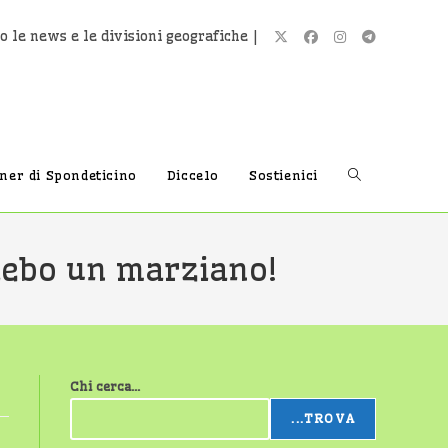
o le news e le divisioni geografiche |
Attiva/disatti
tner di Spondeticino
Diccelo
Sostienici
la
aebo un marziano!
ricerca
Chi cerca...
sul
...TROVA