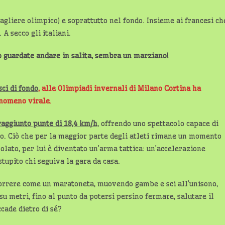
liere olimpico) e soprattutto nel fondo. Insieme ai francesi ch
A secco gli italiani.
 lo guardate andare in salita, sembra un marziano!
ci di fondo
,
alle Olimpiadi invernali di Milano Cortina ha
enomeno virale
.
raggiunto punte di 18,4 km/h
, offrendo uno spettacolo capace di
orso. Ciò che per la maggior parte degli atleti rimane un momento
olato, per lui è diventato un’arma tattica: un’accelerazione
tupito chi seguiva la gara da casa.
orrere come un maratoneta, muovendo gambe e sci all’unisono,
u metri, fino al punto da potersi persino fermare, salutare il
cade dietro di sé?