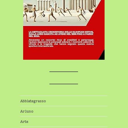
Abbiategrasso
Arluno
Arte