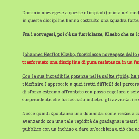
Dominio norvegese a queste olimpiadi (prima nel medag
in queste discipline hanno costruito una squadra forte. 
Fra i norvegesi, poi c’è un fuoriclasse, Klaebo che se
Johannes Høsflot Klæbo, fuoriclasse norvegese dello s
trasformato una disciplina di pura resistenza in un f
Con la sua incredibile potenza nelle salite ripide,
ha 
ridefinire l’approccio a quei tratti difficili del perc
di sforzo estremo affrontato con passo regolare e sciv
sorprendente che ha lasciato indietro gli avversari e s
Nasce quindi spontanea una domanda: come riesce a c
avanzando con una tale rapidità da guadagnare metri s
pubblico con un inchino e dare un’occhiata a ciò che ac