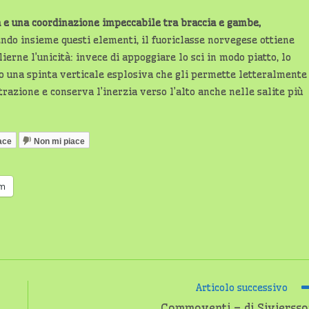
a e una coordinazione impeccabile tra braccia e gambe,
endo insieme questi elementi, il fuoriclasse norvegese ottiene
erne l’unicità: invece di appoggiare lo sci in modo piatto, lo
do una spinta verticale esplosiva che gli permette letteralmente
trazione e conserva l’inerzia verso l’alto anche nelle salite più
ace
Non mi piace
am
Articolo successivo
Commoventi – di Sivierss