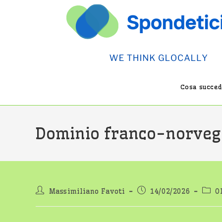
Salta
al
contenuto
Cosa succede
Dominio franco-norvege
Autore
Articolo
Categ
Massimiliano Favoti
14/02/2026
O
dell'articolo:
pubblicato:
dell'