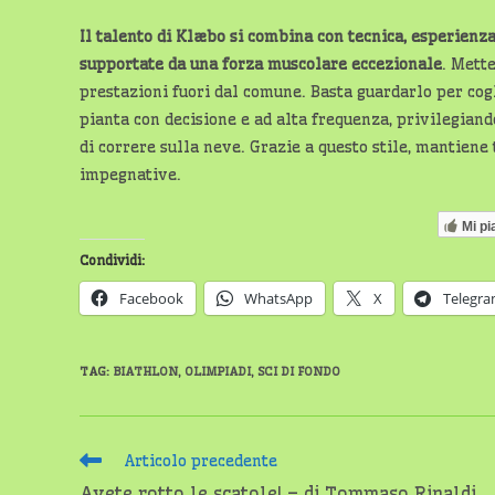
Il talento di Klæbo si combina con tecnica, esperienz
supportate da una forza muscolare eccezionale
. Mett
prestazioni fuori dal comune. Basta guardarlo per cogli
pianta con decisione e ad alta frequenza, privilegian
di correre sulla neve. Grazie a questo stile, mantiene 
impegnative.
Mi pi
Condividi:
Facebook
WhatsApp
X
Telegr
TAG
:
BIATHLON
,
OLIMPIADI
,
SCI DI FONDO
Leggi
Articolo precedente
altri
Avete rotto le scatole! – di Tommaso Rinaldi