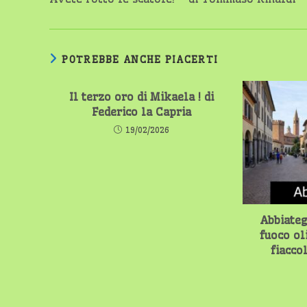
articoli
POTREBBE ANCHE PIACERTI
Il terzo oro di Mikaela ! di
Federico la Capria
19/02/2026
Abbiateg
fuoco ol
fiacco