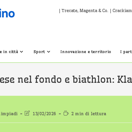
| Trecate, Magenta & Co. | Crackiam
 in città
Sport
Innovazione e territorio
I par
se nel fondo e biathlon: Kl
oria
Ultima
Tempo
limpiadi
13/02/2026
2 min di lettura
articolo:
modifica
di
dell'articolo:
lettura: