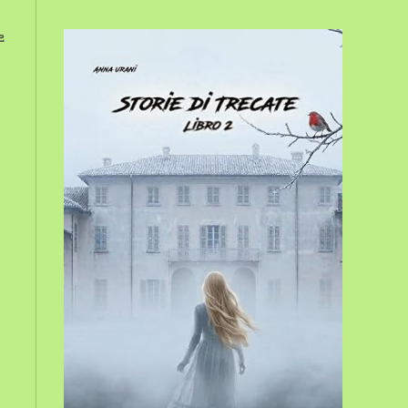
sito
e
web